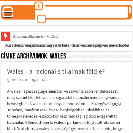
Ártalomcsökkentés - VIDEÓ
A podcast mindenki számára elérhető, de ehhez szükség van minél több olvasónk támogatására.
Legyél te is rendszeres támogatónk ide kattintva!
E-cigi használati szokások 2.0
Címke archívumok:
wales
Android Podcast alkalmazás letöltése
Párásító podcast lejátszási lista
Wales – a racionális tilalmak földje?
2015-12-10
0
873
A wales-i egészségügyi miniszter visszavonta azon rendelkezését,
mely szerint tilos lett volna e-cigarettát használni minden nyilvános
helyiségben. A wales-i kormányzat módosította a Közegészségügyi
Törvényt, immáron csak étkező helyiségekben, iskolákban és
tömegközlekedési eszközökön lesz hatóságilag tilos e-cigarettát
használni. A Senedd-ben (a wales-i parlament) folytatott vita során
Mark Drakeford, a wales-i egészségügyi miniszter kijelentette, hogy a