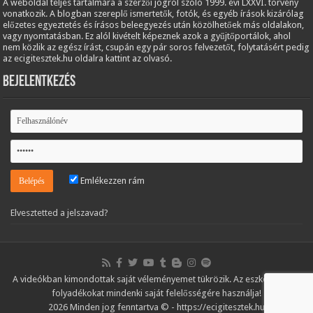
A weboldal teljes tartalmára a szerzői jogról szóló 1999. évi LXXVI. törvény
vonatkozik. A blogban szereplő ismertetők, fotók, és egyéb írások kizárólag
előzetes egyeztetés és írásos beleegyezés után közölhetőek más oldalakon,
vagy nyomtatásban. Ez alól kivételt képeznek azok a gyűjtőportálok, ahol
nem közlik az egész írást, csupán egy pár soros felvezetőt, folytatásért pedig
az ecigitesztek.hu oldalra kattint az olvasó.
Bejelentkezés
Emlékezzen rám
Elvesztetted a jelszavad?
A videókban kimondottak saját véleményemet tükrözik. Az eszközöket és
folyadékokat mindenki saját felelősségére használja!
2026 Minden jog fenntartva © - https://ecigitesztek.hu