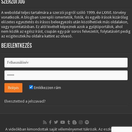
Szerzői jog
A weboldal teljes tartalmára a szerzői jogról szóló 1999. évi LXXVI. törvény
vonatkozik. A blogban szereplő ismertetők, fotók, és egyéb írások kizárólag
előzetes egyeztetés és írásos beleegyezés után közölhetőek más oldalakon,
vagy nyomtatásban. Ez alól kivételt képeznek azok a gyűjtőportálok, ahol
nem közlik az egész írást, csupán egy pár soros felvezetőt, folytatásért pedig
az ecigitesztek.hu oldalra kattint az olvasó.
Bejelentkezés
Emlékezzen rám
Elvesztetted a jelszavad?
A videókban kimondottak saját véleményemet tükrözik. Az eszközöket és