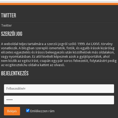
Twitter
Twitter
Szerzői jog
A weboldal teljes tartalmára a szerzői jogról szóló 1999. évi LXXVI. törvény
vonatkozik. A blogban szereplő ismertetők, fotók, és egyéb írások kizárólag
előzetes egyeztetés és írásos beleegyezés után közölhetőek más oldalakon,
vagy nyomtatásban. Ez alól kivételt képeznek azok a gyűjtőportálok, ahol
nem közlik az egész írást, csupán egy pár soros felvezetőt, folytatásért pedig
az ecigitesztek.hu oldalra kattint az olvasó.
Bejelentkezés
Emlékezzen rám