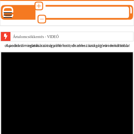
Ártalomcsökkentés - VIDEÓ
A podcast mindenki számára elérhető, de ehhez szükség van minél több olvasónk támogatására.
Legyél te is rendszeres támogatónk ide kattintva!
E-cigi használati szokások 2.0
Android Podcast alkalmazás letöltése
Párásító podcast lejátszási lista