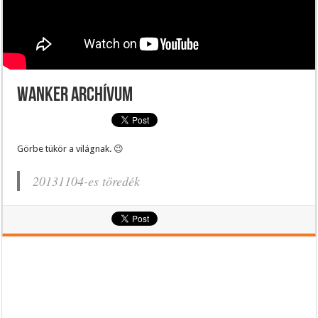
Wanker archívum
Görbe tükör a világnak. 😉
20131104-es töredék