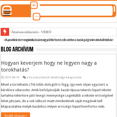
Ártalomcsökkentés - VIDEÓ
A podcast mindenki számára elérhető, de ehhez szükség van minél több olvasónk támogatására.
Legyél te is rendszeres támogatónk ide kattintva!
E-cigi használati szokások 2.0
Blog archívum
Android Podcast alkalmazás letöltése
Párásító podcast lejátszási lista
Hogyan keverjem hogy ne legyen nagy a
torokhatás?
Hogyan
2015-06-16
a hozzászólások lehetősége kikapcsolva
keverjem
hogy
Mivel a torokhatás (TH) több dologtól is függ, így nem olyan egyszerű a
ne
kérdésre válaszolni. Amik befolyásolják: kazán típusa tekerés liquid nikotin
legyen
nagy
tartalma tekerésre jutó levegő mennyisége Leginkább a nikotin erősségével
a
lehet játszani, de a sok változó miatt mindenkinek saját magának kell
torokhatás?
bejegyzéshez
kitapasztalnia melyik kazánhoz milyen erősségű liquid komfortos neki.
Tovább olvasom »