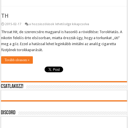
TH
TH
2015-02-17
a hozzászólások lehetősége kikapcsolva
bejegyzéshez
Throat Hit, de szerencsére magyarul is hasonló a rövidítése: TorokHatás. A
nikotin felelős érte elsősorban, miatta érezzük úgy, hogy a torkunkat „üti”
meg a gőz. Ezzel a hatással lehet leginkább imitálni az analóg cigaretta
füstjének torokkaparását.
Tovább olvasom »
CSATLAKOZZ!
DISCORD