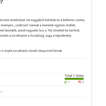
i?
szint emelésével. Ha nagyjából belőttük mi a kellemes szintet,
: mennyire „szellősen” vannak a menetek egymás mellett,
nél távolabb, annál nagyobb lesz a TH). Emellett ha VariVolt,
növelni a torokhatást a feszültség, vagy a teljesítmény
ek is enyhe torokhatás növelő tényezővel bírnak.
Total
1
Votes
1
0
 -