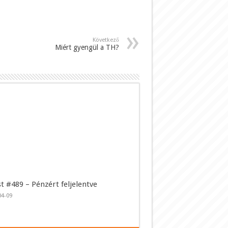
Következő
Miért gyengül a TH?
t #489 – Pénzért feljelentve
04-09