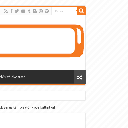
lési tájékoztató
ndszeres támogatónk ide kattintva!