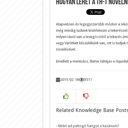
Hogyan lehet a TH-t növeln
Alapvetően és legegyszerűbb módon a nikotin
még mindig tudunk kísérletezni a tekeréssel
milyen távol van a levegőcsőtől a tekerés (mi
vagy VariWatt készülékünk van, ott is tudjuk 
növelésével.
Emellett a mentolos, illetve fahéjas e-liquid
2015-02-18
3511
Related Knowledge Base Posts
Miért ad pattogó hangot a kazánom?