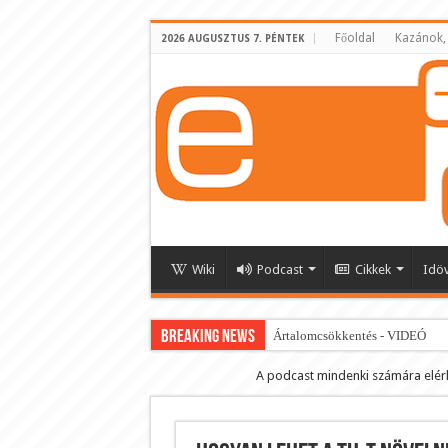
Főoldal
Kazánok,
2026 AUGUSZTUS 7. PÉNTEK
Wiki
Podcast
Cikkek
Idö
BREAKING NEWS
Ártalomcsökkentés - VIDEÓ
E-cigi használati szokások 2.0
A podcast mindenki számára elér
Android Podcast alkalmazás letö
Párásító podcast lejátszási lista