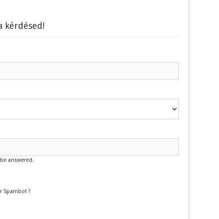
 a kérdésed!
l be answered.
or Spambot ?