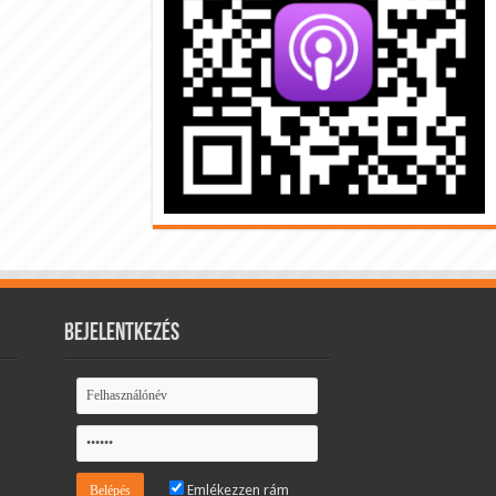
Bejelentkezés
Emlékezzen rám
,