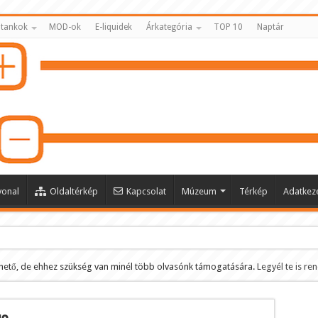
 tankok
MOD-ok
E-liquidek
Árkategória
TOP 10
Naptár
vonal
Oldaltérkép
Kapcsolat
Múzeum
Térkép
Adatkeze
hető, de ehhez szükség van minél több olvasónk támogatására.
Legyél te is re
ltése