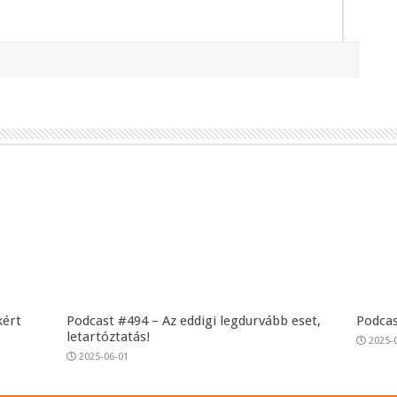
kért
Podcast #494 – Az eddigi legdurvább eset,
Podcas
letartóztatás!
2025-
2025-06-01