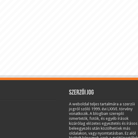
Szerzői jog
A weboldal teljes tartalmára a szerzői
jogról szóló 1999. évi LXXVI. törvény
vonatkozik. A blogban szereplő
ismertetők, fotók, és egyéb írások
kizárólag előzetes egyeztetés és írásos
beleegyezés után közölhetőek más
oldalakon, vagy nyomtatásban. Ez alól
kivételt képeznek azok a gyűjtőportálok