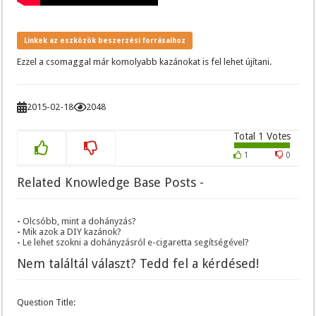
Linkek az eszközök beszerzési forrásaihoz
Ezzel a csomaggal már komolyabb kazánokat is fel lehet újítani.
2015-02-18
2048
Total
1
Votes
1
0
Related Knowledge Base Posts -
Olcsóbb, mint a dohányzás?
Mik azok a DIY kazánok?
Le lehet szokni a dohányzásról e-cigaretta segítségével?
Nem találtál választ? Tedd fel a kérdésed!
Question Title: