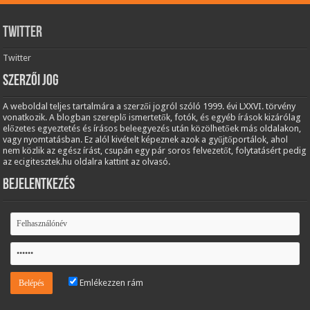
Twitter
Twitter
Szerzői jog
A weboldal teljes tartalmára a szerzői jogról szóló 1999. évi LXXVI. törvény
vonatkozik. A blogban szereplő ismertetők, fotók, és egyéb írások kizárólag
előzetes egyeztetés és írásos beleegyezés után közölhetőek más oldalakon,
vagy nyomtatásban. Ez alól kivételt képeznek azok a gyűjtőportálok, ahol
nem közlik az egész írást, csupán egy pár soros felvezetőt, folytatásért pedig
az ecigitesztek.hu oldalra kattint az olvasó.
Bejelentkezés
Emlékezzen rám