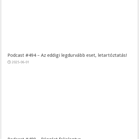
Podcast #494 – Az eddigi legdurvább eset, letartóztatás!
2025-06-01