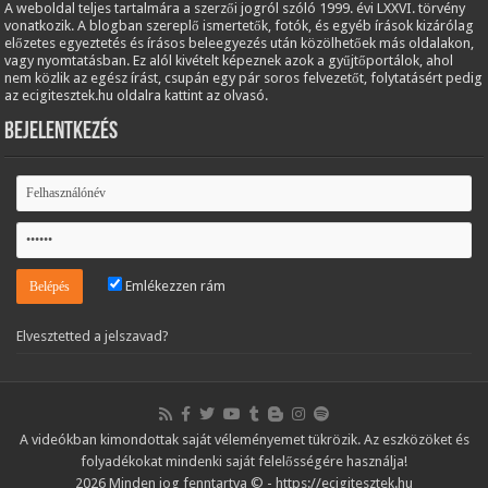
A weboldal teljes tartalmára a szerzői jogról szóló 1999. évi LXXVI. törvény
vonatkozik. A blogban szereplő ismertetők, fotók, és egyéb írások kizárólag
előzetes egyeztetés és írásos beleegyezés után közölhetőek más oldalakon,
vagy nyomtatásban. Ez alól kivételt képeznek azok a gyűjtőportálok, ahol
nem közlik az egész írást, csupán egy pár soros felvezetőt, folytatásért pedig
az ecigitesztek.hu oldalra kattint az olvasó.
Bejelentkezés
Emlékezzen rám
Elvesztetted a jelszavad?
A videókban kimondottak saját véleményemet tükrözik. Az eszközöket és
folyadékokat mindenki saját felelősségére használja!
2026 Minden jog fenntartva © - https://ecigitesztek.hu