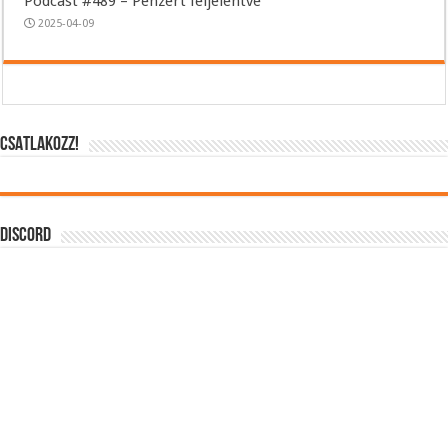
Podcast #489 – Pénzért feljelentve
2025-04-09
CSATLAKOZZ!
DISCORD