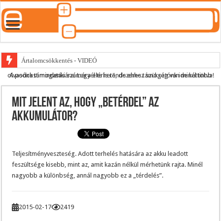
Ártalomcsökkentés - VIDEÓ
A podcast mindenki számára elérhető, de ehhez szükség van minél több olvasónk támogatására.
Legyél te is rendszeres támogatónk ide kattintva!
E-cigi használati szokások 2.0
Android Podcast alkalmazás letöltése
Mit jelent az, hogy „betérdel” az
Párásító podcast lejátszási lista
akkumulátor?
Teljesítményveszteség. Adott terhelés hatására az akku leadott
feszültsége kisebb, mint az, amit kazán nélkül mérhetünk rajta. Minél
nagyobb a különbség, annál nagyobb ez a „térdelés”.
2015-02-17
2419