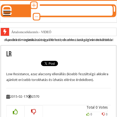
Ártalomcsökkentés - VIDEÓ
A podcast mindenki számára elérhető, de ehhez szükség van minél több olvasónk támogatására.
Legyél te is rendszeres támogatónk ide kattintva!
E-cigi használati szokások 2.0
Android Podcast alkalmazás letöltése
LR
Párásító podcast lejátszási lista
Low Resistance, azaz alacsony ellenállás (kisebb feszültségű akksikra
ajánlott erősebb torokhatás és ízhatás elérése érdekében).
2015-02-17
2570
Total
0
Votes
0
0