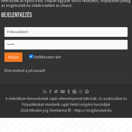
nem közlik az egész írást, csupán egy pár soros felvezetőt, folytatásért pedig
az ecigitesztek.hu oldalra kattint az olvasó.
Bejelentkezés
Emlékezzen rám
Elvesztetted a jelszavad?
A videókban kimondottak saját véleményemet tükrözik. Az eszközöket és
folyadékokat mindenki saját felelősségére használja!
2026 Minden jog fenntartva © - https://ecigitesztek.hu