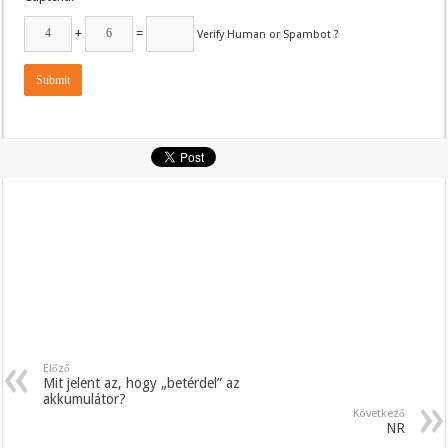
+
=
Verify Human or Spambot ?
Előző
Mit jelent az, hogy „betérdel” az
akkumulátor?
Következő
NR