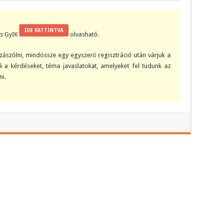
IDE KATTINTVA
kis GyIK
olvasható.
ászólni, mindössze egy egyszerű regisztráció után várjuk a
 a kérdéseket, téma javaslatokat, amelyeket fel tudunk az
i.