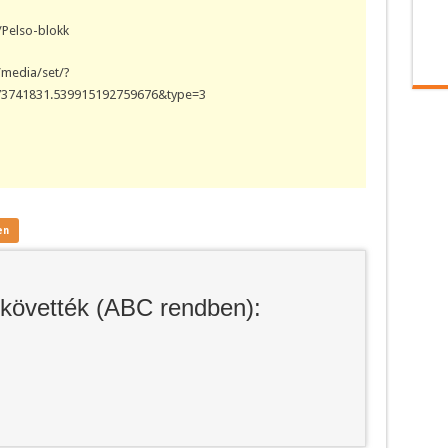
/Pelso-blokk
media/set/?
73741831.539915192759676&type=3
en
lkövették (ABC rendben):