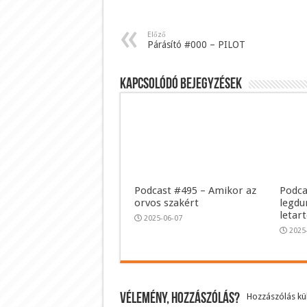
Előző
Párásító #000 – PILOT
Kapcsolódó bejegyzések
Podcast #495 – Amikor az
Podca
orvos szakért
legdu
letar
2025-06-07
2025
Vélemény, hozzászólás?
Hozzászólás k