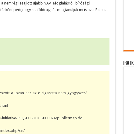
 a nemrég lezajlott újabb NAV lefoglalásról, bírósági
tésként pedig egy kis földrajz, és megtanuljuk mi is az a Pelso.
IRATK
yozott-a-jozan-esz-az-e-cigaretta-nem-gyogyszer/
.html
ns-initiative/REQ-ECI-2013-000024/public/map.do
/index.php/en/