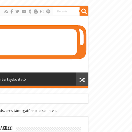
lési tájékoztató
ndszeres támogatónk ide kattintva!
AKOZZ!