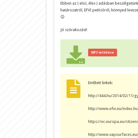
Ebben az ( első, éles ) adásban beszélgetünk
határozatról, EFVI petícióról, könnyed leveze
😉
Jó szórakozást!
MP3 letöltése
Említett linkek:
http://444.hu/2014/02/11/g
http://www.efvi.eu/index.hu
https://ec.europa.eu/citize
http://www.vapourfaces.eu