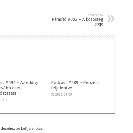
Következő
Párásító #002 – A közösség
ereje
st #494 – Az eddigi
Podcast #489 – Pénzért
rvább eset,
feljelentve
tóztatás!
2025-04-09
-06-01
üldéséhez
be kell jelentkezni
.