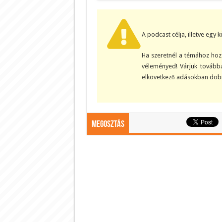
A podcast célja, illetve egy 
Ha szeretnél a témához hozz
véleményed! Várjuk továbbá
elkövetkező adásokban dobn
Megosztás