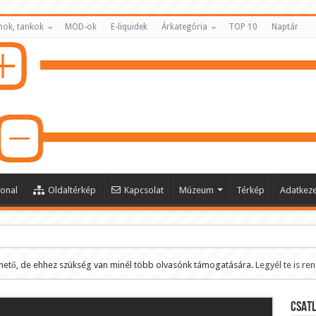
nok, tankok
MOD-ok
E-liquidek
Árkategória
TOP 10
Naptár
onal
Oldaltérkép
Kapcsolat
Múzeum
Térkép
Adatkeze
hető, de ehhez szükség van minél több olvasónk támogatására.
Legyél te is re
ltése
CSATL