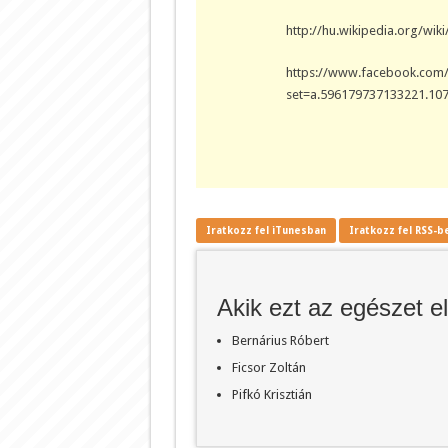
http://hu.wikipedia.org/wiki
https://www.facebook.com/
set=a.596179737133221.10
Iratkozz fel iTunesban
Iratkozz fel RSS-b
Akik ezt az egészet e
Bernárius Róbert
Ficsor Zoltán
Pifkó Krisztián