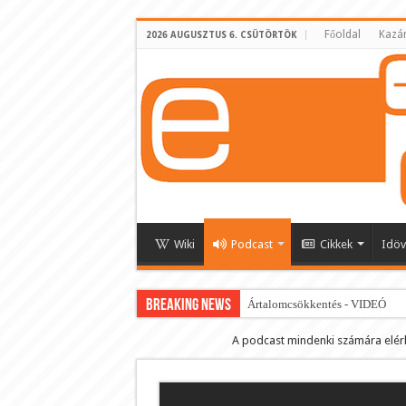
Főoldal
Kazá
2026 AUGUSZTUS 6. CSÜTÖRTÖK
Wiki
Podcast
Cikkek
Idöv
BREAKING NEWS
Ártalomcsökkentés - VIDEÓ
E-cigi használati szokások 2.0
A podcast mindenki számára elér
Android Podcast alkalmazás letö
Párásító podcast lejátszási lista