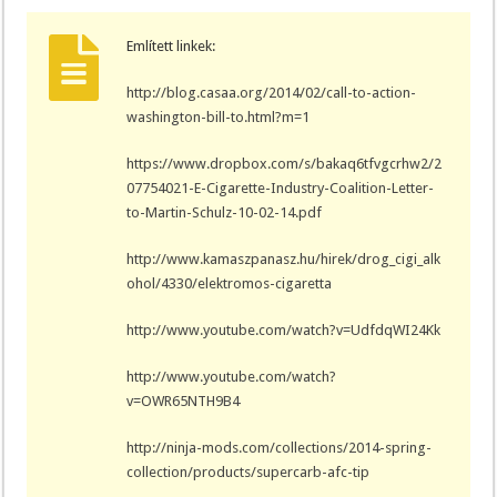
Említett linkek:
http://blog.casaa.org/2014/02/call-to-action-
washington-bill-to.html?m=1
https://www.dropbox.com/s/bakaq6tfvgcrhw2/2
07754021-E-Cigarette-Industry-Coalition-Letter-
to-Martin-Schulz-10-02-14.pdf
http://www.kamaszpanasz.hu/hirek/drog_cigi_alk
ohol/4330/elektromos-cigaretta
http://www.youtube.com/watch?v=UdfdqWI24Kk
http://www.youtube.com/watch?
v=OWR65NTH9B4
http://ninja-mods.com/collections/2014-spring-
collection/products/supercarb-afc-tip