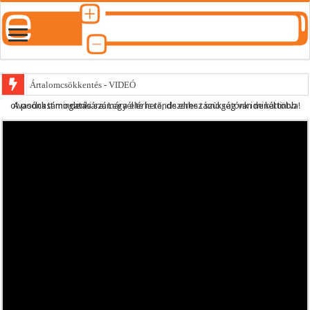
Ártalomcsökkentés - VIDEÓ
A podcast mindenki számára elérhető, de ehhez szükség van minél több olvasónk támogatására.
Legyél te is rendszeres támogatónk ide kattintva!
E-cigi használati szokások 2.0
Android Podcast alkalmazás letöltése
Párásító podcast lejátszási lista