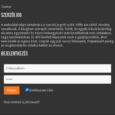
Twitter
Szerzői jog
A weboldal teljes tartalmára a szerzői jogról szóló 1999. évi LXXVI. törvény
vonatkozik. A blogban szereplő ismertetők, fotók, és egyéb írások kizárólag
előzetes egyeztetés és írásos beleegyezés után közölhetőek más oldalakon,
vagy nyomtatásban. Ez alól kivételt képeznek azok a gyűjtőportálok, ahol
nem közlik az egész írást, csupán egy pár soros felvezetőt, folytatásért pedig
az ecigitesztek.hu oldalra kattint az olvasó.
Bejelentkezés
Emlékezzen rám
Elvesztetted a jelszavad?