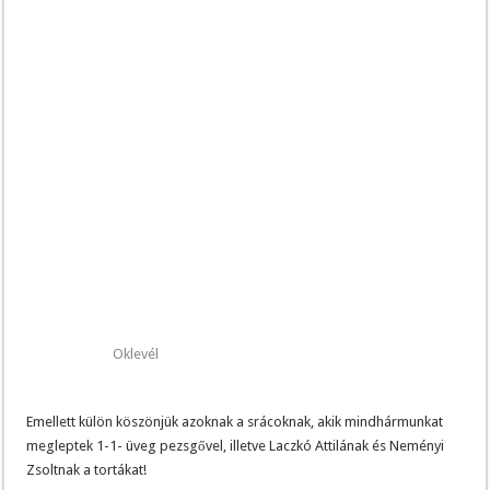
Oklevél
Emellett külön köszönjük azoknak a srácoknak, akik mindhármunkat
megleptek 1-1- üveg pezsgővel, illetve Laczkó Attilának és Neményi
Zsoltnak a tortákat!