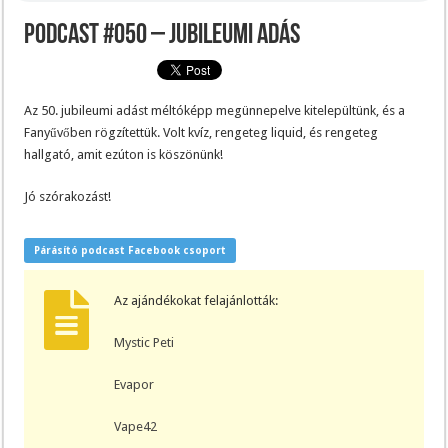
Podcast #050 – Jubileumi adás
Az 50. jubileumi adást méltóképp megünnepelve kitelepültünk, és a
Fanyűvőben rögzítettük. Volt kvíz, rengeteg liquid, és rengeteg
hallgató, amit ezúton is köszönünk!
Jó szórakozást!
Párásító podcast Facebook csoport
Az ajándékokat felajánlották:
Mystic Peti
Evapor
Vape42