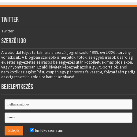
Twitter
Twitter
Szerzői jog
A weboldal teljes tartalmára a szerzői jogról szóló 1999. évi LXXVI. törvény
vonatkozik. A blogban szereplő ismertetők, fotók, és egyéb írások kizárólag
előzetes egyeztetés és írásos beleegyezés után közölhetőek más oldalakon,
vagy nyomtatásban. Ez alól kivételt képeznek azok a gyűjtőportálok, ahol
nem közlik az egész írást, csupán egy pár soros felvezetőt, folytatásért pedig
az ecigitesztek.hu oldalra kattint az olvasó.
Bejelentkezés
Emlékezzen rám