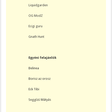
Liquidgarden
OG ModZ
Ecigi guru
Gnath Hunt
Egyéni felajánlók
Belinea
Borisz az orosz
Eck Tibi
Seggízű Mátyás