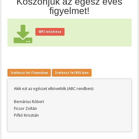
Köszönjük az egész éves
figyelmet!
MP3 letöltése
Iratkozz fel iTunesban
Iratkozz fel RSS-ben
Akik ezt az egészet elkövették (ABC rendben):
Bernárius Róbert
Ficsor Zoltán
Pifkó Krisztián