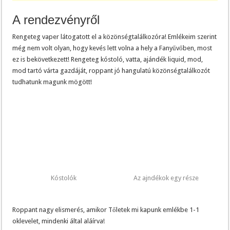
A rendezvényről
Rengeteg vaper látogatott el a közönségtalálkozóra! Emlékeim szerint
még nem volt olyan, hogy kevés lett volna a hely a Fanyűvőben, most
ez is bekövetkezett! Rengeteg kóstoló, vatta, ajándék liquid, mod,
mod tartó várta gazdáját, roppant jó hangulatú közönségtalálkozót
tudhatunk magunk mögött!
Kóstolók
Az ajndékok egy része
Roppant nagy elismerés, amikor Tőletek mi kapunk emlékbe 1-1
oklevelet, mindenki által aláírva!