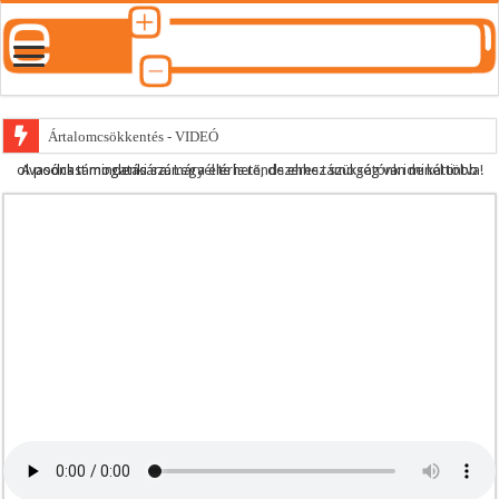
Ártalomcsökkentés - VIDEÓ
A podcast mindenki számára elérhető, de ehhez szükség van minél több olvasónk támogatására.
Legyél te is rendszeres támogatónk ide kattintva!
E-cigi használati szokások 2.0
Android Podcast alkalmazás letöltése
Párásító podcast lejátszási lista