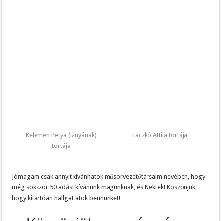
Kelemen Petya (lányának)
Laczkó Attila tortája
tortája
Jómagam csak annyit kívánhatok műsorvezetőtársaim nevében, hogy
még sokszor 50 adást kívánunk magunknak, és Nektek! Köszönjük,
hogy kitartóan hallgattatok bennünket!