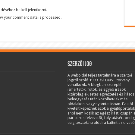
üldéséhez
be kell jelentkezni
.
w your comment data is processed.
Szerzői jog
A weboldal teljes tartalmára a szerzői
jogról szóló 1999. évi LXXVI. törvény
vonatkozik. A blogban szereplő
ismertetők, fotók, és egyéb írások
kizárólag előzetes egyeztetés és írásos
beleegyezés után közölhetőek más
oldalakon, vagy nyomtatásban. Ez alól
kivételt képeznek azok a gyűjtőportálok
ahol nem közlik az egész írást, csupán 
pár soros felvezetőt, folytatásért pedig
ecigitesztek.hu oldalra kattint az olvasó