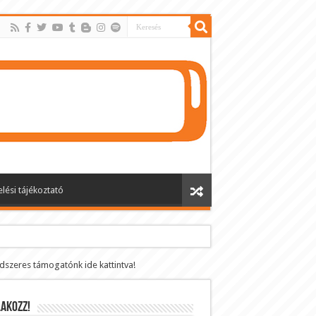
lési tájékoztató
ndszeres támogatónk ide kattintva!
AKOZZ!