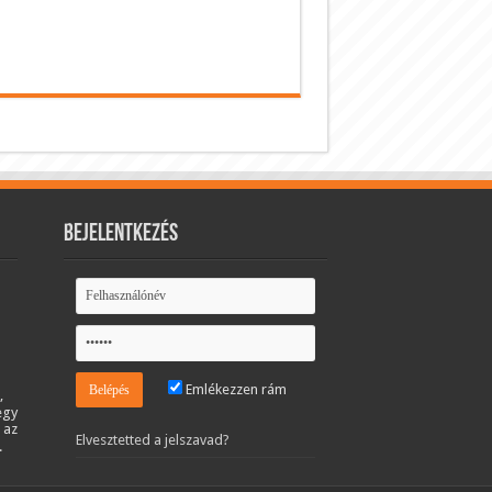
Bejelentkezés
Emlékezzen rám
,
egy
 az
Elvesztetted a jelszavad?
.