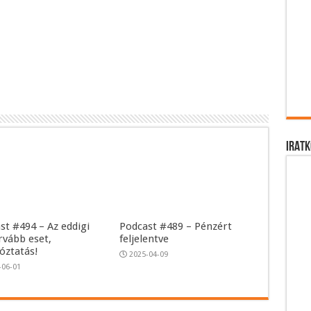
IRATK
st #494 – Az eddigi
Podcast #489 – Pénzért
rvább eset,
feljelentve
tóztatás!
2025-04-09
-06-01