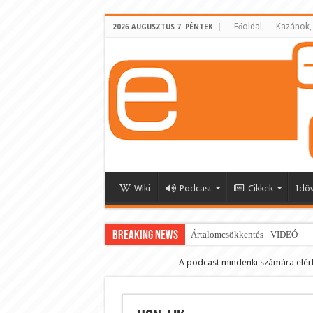
Főoldal
Kazánok,
2026 AUGUSZTUS 7. PÉNTEK
Wiki
Podcast
Cikkek
Idö
BREAKING NEWS
Ártalomcsökkentés - VIDEÓ
E-cigi használati szokások 2.0
A podcast mindenki számára elér
Android Podcast alkalmazás letö
Párásító podcast lejátszási lista