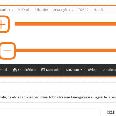
 tankok
MOD-ok
E-liquidek
Árkategória
TOP 10
Naptár
vonal
Oldaltérkép
Kapcsolat
Múzeum
Térkép
Adatkeze
hető, de ehhez szükség van minél több olvasónk támogatására.
Legyél te is re
ltése
CSATL