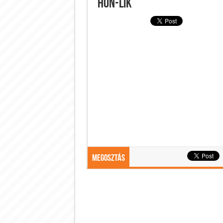
Hon-Lik
Megosztás