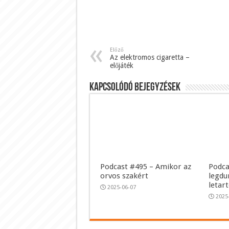
Előző
Az elektromos cigaretta –
előjáték
Kapcsolódó bejegyzések
Podcast #495 – Amikor az
Podca
orvos szakért
legdu
letar
2025-06-07
2025