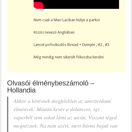
Nem csak a Maci Laciban hülye a parkőr
Közös nevező Angliában
Lancet pofozkodós thread + Demjén
,
#2
,
#3
Még mindig nem sikerült fókuszba kerülni
Olvasói élménybeszámoló –
Hollandia
Akkor a kérésnek megfelelően az amszterdami
élmények: Miután kevés a dohányos, így
vaperből sem sokat látni az utcán. Viszont téged
megnéznek. Na nem azért, mert bármi bajuk van