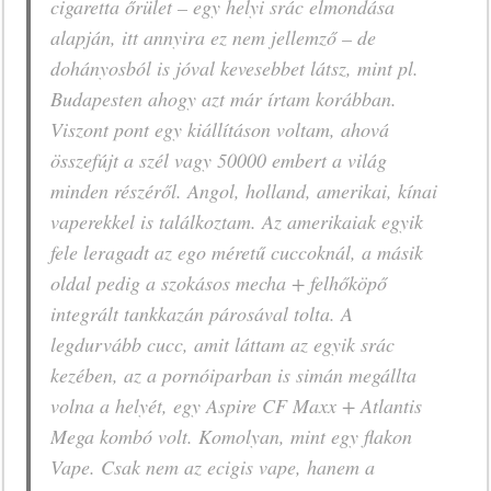
cigaretta őrület – egy helyi srác elmondása
alapján, itt annyira ez nem jellemző – de
dohányosból is jóval kevesebbet látsz, mint pl.
Budapesten ahogy azt már írtam korábban.
Viszont pont egy kiállításon voltam, ahová
összefújt a szél vagy 50000 embert a világ
minden részéről. Angol, holland, amerikai, kínai
vaperekkel is találkoztam. Az amerikaiak egyik
fele leragadt az ego méretű cuccoknál, a másik
oldal pedig a szokásos mecha + felhőköpő
integrált tankkazán párosával tolta. A
legdurvább cucc, amit láttam az egyik srác
kezében, az a pornóiparban is simán megállta
volna a helyét, egy Aspire CF Maxx + Atlantis
Mega kombó volt. Komolyan, mint egy flakon
Vape. Csak nem az ecigis vape, hanem a