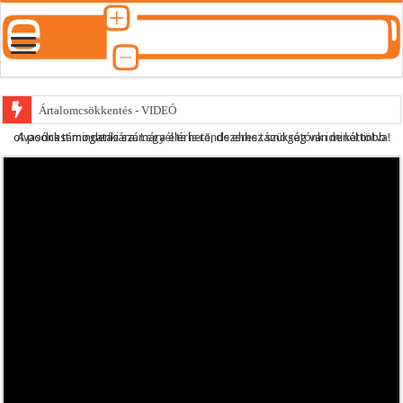
Ártalomcsökkentés - VIDEÓ
A podcast mindenki számára elérhető, de ehhez szükség van minél több olvasónk támogatására.
Legyél te is rendszeres támogatónk ide kattintva!
E-cigi használati szokások 2.0
Android Podcast alkalmazás letöltése
Párásító podcast lejátszási lista