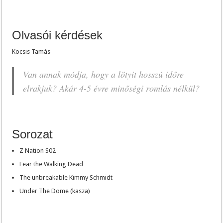
Olvasói kérdések
Kocsis Tamás
Van annak módja, hogy a lötyit hosszú időre
elrakjuk? Akár 4-5 évre minőségi romlás nélkül?
Sorozat
Z Nation S02
Fear the Walking Dead
The unbreakable Kimmy Schmidt
Under The Dome (kasza)