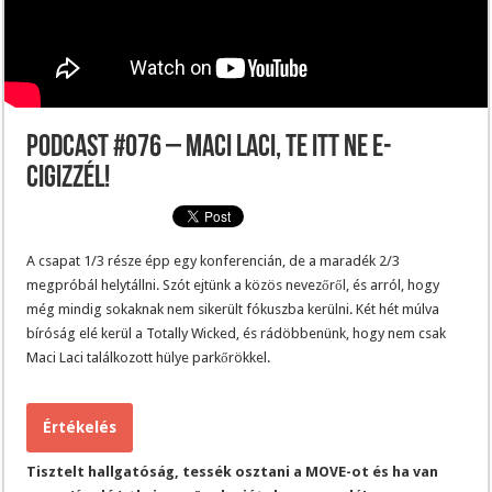
Podcast #076 – Maci Laci, te itt ne e-
cigizzél!
A csapat 1/3 része épp egy konferencián, de a maradék 2/3
megpróbál helytállni. Szót ejtünk a közös nevezőről, és arról, hogy
még mindig sokaknak nem sikerült fókuszba kerülni. Két hét múlva
bíróság elé kerül a Totally Wicked, és rádöbbenünk, hogy nem csak
Maci Laci találkozott hülye parkőrökkel.
Értékelés
Tisztelt hallgatóság, tessék osztani a MOVE-ot és ha van