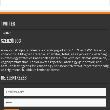
Twitter
Twitter
Szerzői jog
A weboldal teljes tartalmára a szerzői jogról szóló 1999. évi LXXVI. törvény
vonatkozik. A blogban szereplő ismertetők, fotók, és egyéb írások kizárólag
előzetes egyeztetés és írásos beleegyezés után közölhetőek más oldalakon,
vagy nyomtatásban. Ez alól kivételt képeznek azok a gyűjtőportálok, ahol
nem közlik az egész írást, csupán egy pár soros felvezetőt, folytatásért pedig
az ecigitesztek.hu oldalra kattint az olvasó.
Bejelentkezés