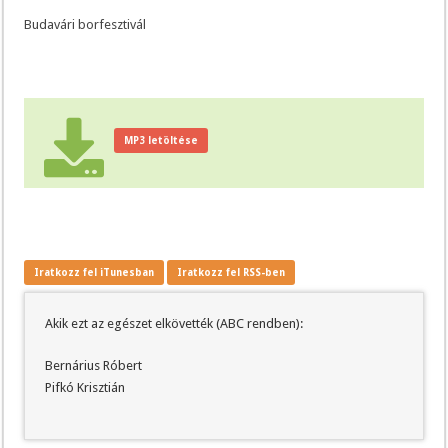
Budavári borfesztivál
MP3 letöltése
Iratkozz fel iTunesban
Iratkozz fel RSS-ben
Akik ezt az egészet elkövették (ABC rendben):
Bernárius Róbert
Pifkó Krisztián