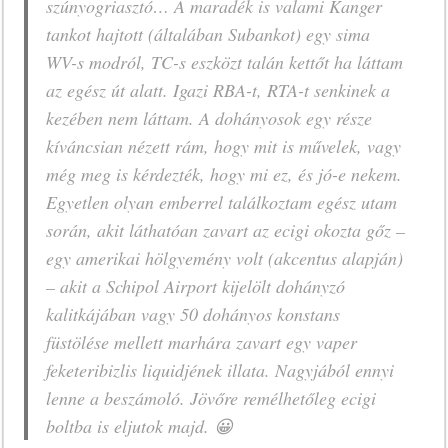
szúnyogriasztó… A maradék is valami Kanger
tankot hajtott (általában Subankot) egy sima
WV-s modról, TC-s eszközt talán kettőt ha láttam
az egész út alatt. Igazi RBA-t, RTA-t senkinek a
kezében nem láttam. A dohányosok egy része
kíváncsian nézett rám, hogy mit is művelek, vagy
még meg is kérdezték, hogy mi ez, és jó-e nekem.
Egyetlen olyan emberrel találkoztam egész utam
során, akit láthatóan zavart az ecigi okozta gőz –
egy amerikai hölgyemény volt (akcentus alapján)
– akit a Schipol Airport kijelölt dohányzó
kalitkájában vagy 50 dohányos konstans
füstölése mellett marhára zavart egy vaper
feketeribizlis liquidjének illata. Nagyjából ennyi
lenne a beszámoló. Jövőre remélhetőleg ecigi
boltba is eljutok majd. 😀