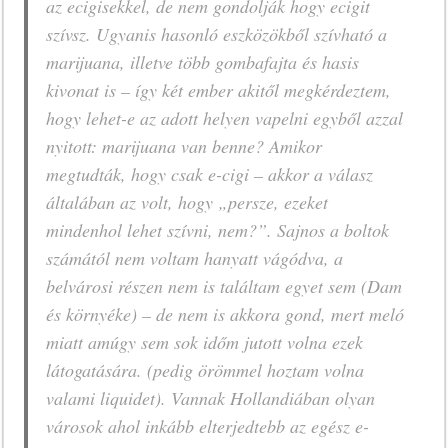
az ecigisekkel, de nem gondolják hogy ecigit
szívsz. Ugyanis hasonló eszközökből szívható a
marijuana, illetve több gombafajta és hasis
kivonat is – így két ember akitől megkérdeztem,
hogy lehet-e az adott helyen vapelni egyből azzal
nyitott: marijuana van benne? Amikor
megtudták, hogy csak e-cigi – akkor a válasz
általában az volt, hogy „persze, ezeket
mindenhol lehet szívni, nem?”. Sajnos a boltok
számától nem voltam hanyatt vágódva, a
belvárosi részen nem is találtam egyet sem (Dam
és környéke) – de nem is akkora gond, mert meló
miatt amúgy sem sok időm jutott volna ezek
látogatására. (pedig örömmel hoztam volna
valami liquidet). Vannak Hollandiában olyan
városok ahol inkább elterjedtebb az egész e-