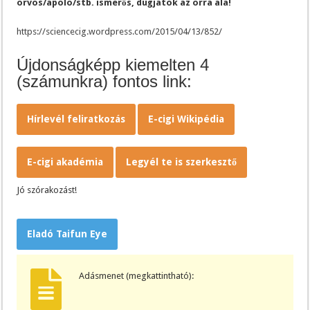
orvos/ápoló/stb. ismerős, dugjátok az orra alá!
https://sciencecig.wordpress.com/2015/04/13/852/
Újdonságképp kiemelten 4
(számunkra) fontos link:
Hírlevél feliratkozás
E-cigi Wikipédia
E-cigi akadémia
Legyél te is szerkesztő
Jó szórakozást!
Eladó Taifun Eye
Adásmenet (megkattintható):