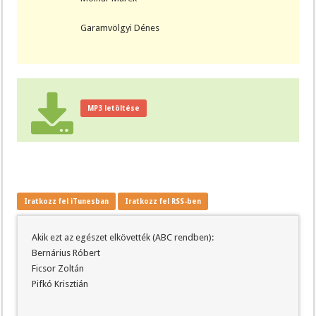
Garamvölgyi Dénes
MP3 letöltése
Iratkozz fel iTunesban
Iratkozz fel RSS-ben
Akik ezt az egészet elkövették (ABC rendben):
Bernárius Róbert
Ficsor Zoltán
Pifkó Krisztián