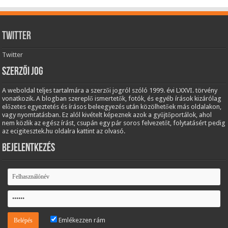
Twitter
Twitter
Szerzői jog
A weboldal teljes tartalmára a szerzői jogról szóló 1999. évi LXXVI. törvény
vonatkozik. A blogban szereplő ismertetők, fotók, és egyéb írások kizárólag
előzetes egyeztetés és írásos beleegyezés után közölhetőek más oldalakon,
vagy nyomtatásban. Ez alól kivételt képeznek azok a gyűjtőportálok, ahol
nem közlik az egész írást, csupán egy pár soros felvezetőt, folytatásért pedig
az ecigitesztek.hu oldalra kattint az olvasó.
Bejelentkezés
Emlékezzen rám