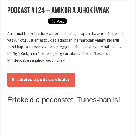
Podcast #124 – Amikor a juhok ívnak
Aaronnal beszélgettünk a podcast előtt, roppant hasznos 40 percen
vagyunk túl. Ezt emésztjük az adásban, hamarosan valami kiderül
ezzel kapcsolatban! Az óvszer egyenes út a szexhez, de hál’ isten van
hűtőgépünk, amiről kiderül, hogy ártalomcsökkentő eszköz.
Mindeközben a juhok vadul ívnak!
Értékelés a podtrac oldalán
Értékeld a podcastet iTunes-ban is!