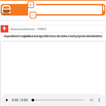
Ártalomcsökkentés - VIDEÓ
A podcast mindenki számára elérhető, de ehhez szükség van minél több olvasónk támogatására.
Legyél te is rendszeres támogatónk ide kattintva!
E-cigi használati szokások 2.0
Android Podcast alkalmazás letöltése
Párásító podcast lejátszási lista