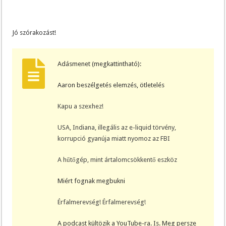
Jó szórakozást!
Adásmenet (megkattintható):
Aaron beszélgetés elemzés, ötletelés
Kapu a szexhez!
USA, Indiana, illegális az e-liquid törvény,
korrupció gyanúja miatt nyomoz az FBI
A hűtőgép, mint ártalomcsökkentő eszköz
Miért fognak megbukni
Érfalmerevség! Érfalmerevség!
A podcast kültözik a YouTube-ra. Is. Meg persze