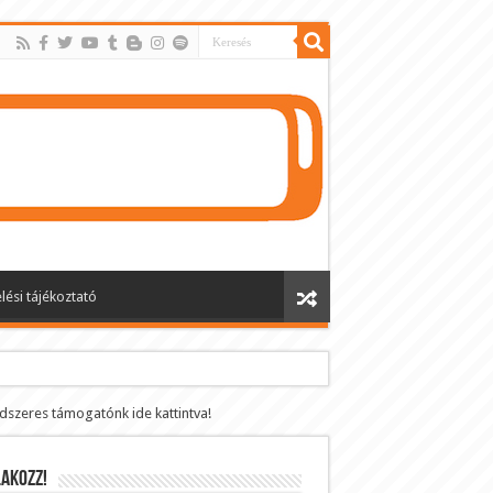
lési tájékoztató
ndszeres támogatónk ide kattintva!
AKOZZ!