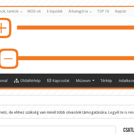
nok, tankok
MOD-ok
E-liquidek
Árkategória
TOP 10
Naptár
onal
Oldaltérkép
Kapcsolat
Múzeum
Térkép
Adatkeze
hető, de ehhez szükség van minél több olvasónk támogatására.
Legyél te is re
ltése
CSATL