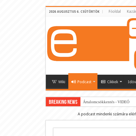
Főoldal
Kazá
2026 AUGUSZTUS 6. CSÜTÖRTÖK
Wiki
Podcast
Cikkek
Idöv
BREAKING NEWS
Ártalomcsökkentés - VIDEÓ
E-cigi használati szokások 2.0
A podcast mindenki számára elér
Android Podcast alkalmazás letö
Párásító podcast lejátszási lista