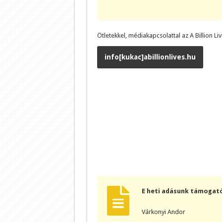
Ötletekkel, médiakapcsolattal az A Billion Li
info[kukac]abillionlives.hu
E heti adásunk támogató
Várkonyi Andor