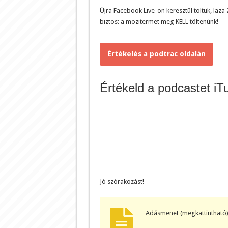
Újra Facebook Live-on keresztül toltuk, laza
biztos: a mozitermet meg KELL töltenünk!
Értékelés a podtrac oldalán
Értékeld a podcastet iT
Jó szórakozást!
Adásmenet (megkattintható)