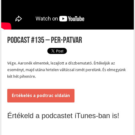
Podcast #135 – Per-patvar
Vége. Aaronék elmentek, lezajlott a díszbemutató. Értékeljük az
eseményt, majd utána hirtelen váltással ismét perelünk. És elmegyünk
két hét pihenőre.
Értékelés a podtrac oldalán
Értékeld a podcastet iTunes-ban is!