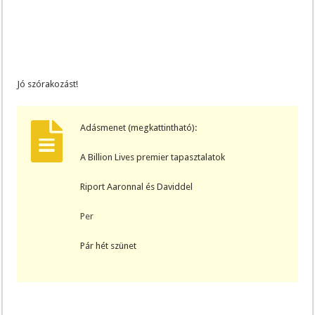
Jó szórakozást!
Adásmenet (megkattintható):
A Billion Lives premier tapasztalatok
Riport Aaronnal és Daviddel
Per
Pár hét szünet