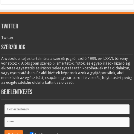
Twitter
Twitter
Szerzői jog
A weboldal teljes tartalmára a szerzői jogról szóló 1999. évi LXXVI. törvény
vonatkozik. A blogban szereplő ismertetők, fotók, és egyéb írások kizárólag
előzetes egyeztetés és írásos beleegyezés után közölhetőek más oldalakon,
vagy nyomtatásban. Ez alól kivételt képeznek azok a gyűjtőportálok, ahol
nem közlik az egész írást, csupán egy pár soros felvezetőt, folytatásért pedig
az ecigitesztek.hu oldalra kattint az olvasó.
Bejelentkezés