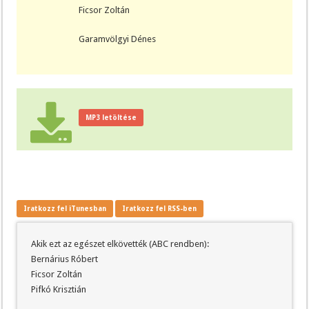
Ficsor Zoltán
Garamvölgyi Dénes
MP3 letöltése
Iratkozz fel iTunesban
Iratkozz fel RSS-ben
Akik ezt az egészet elkövették (ABC rendben):
Bernárius Róbert
Ficsor Zoltán
Pifkó Krisztián