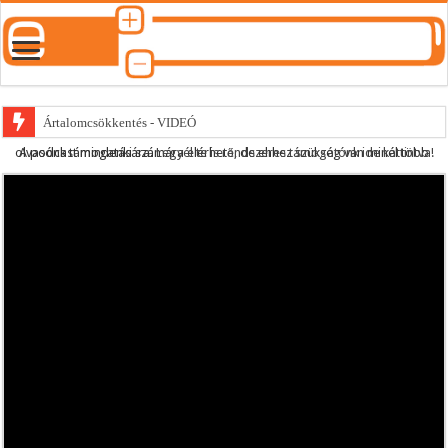
Ártalomcsökkentés - VIDEÓ
A podcast mindenki számára elérhető, de ehhez szükség van minél több olvasónk támogatására.
Legyél te is rendszeres támogatónk ide kattintva!
E-cigi használati szokások 2.0
Android Podcast alkalmazás letöltése
Párásító podcast lejátszási lista