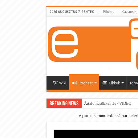
Főoldal
Kazánok,
2026 AUGUSZTUS 7. PÉNTEK
Wiki
Podcast
Cikkek
Idöv
BREAKING NEWS
Ártalomcsökkentés - VIDEÓ
E-cigi használati szokások 2.0
A podcast mindenki számára elér
Android Podcast alkalmazás letö
Párásító podcast lejátszási lista