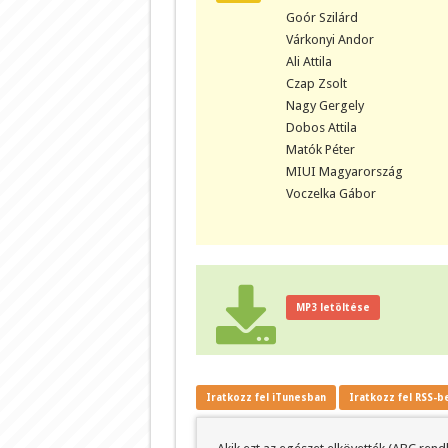
Goór Szilárd
Várkonyi Andor
Ali Attila
Czap Zsolt
Nagy Gergely
Dobos Attila
Matók Péter
MIUI Magyarország
Voczelka Gábor
MP3 letöltése
Iratkozz fel iTunesban
Iratkozz fel RSS-b