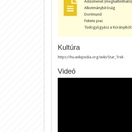
Adásmenet (megkattintható)
Alkotmánybíróság
Dortmund
Fekete piac
Tüdőgyógyász a Korányiból:
Kultúra
https://hu.wikipedia.org/wiki/Star_Trek
Videó