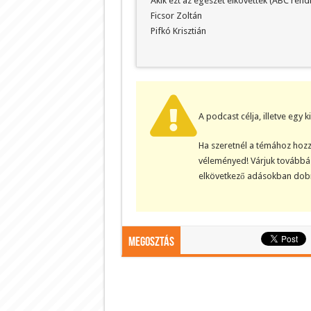
Akik ezt az egészet elkövették (ABC rend
Ficsor Zoltán
Pifkó Krisztián
A podcast célja, illetve egy 
Ha szeretnél a témához hozz
véleményed! Várjuk továbbá 
elkövetkező adásokban dobn
Megosztás