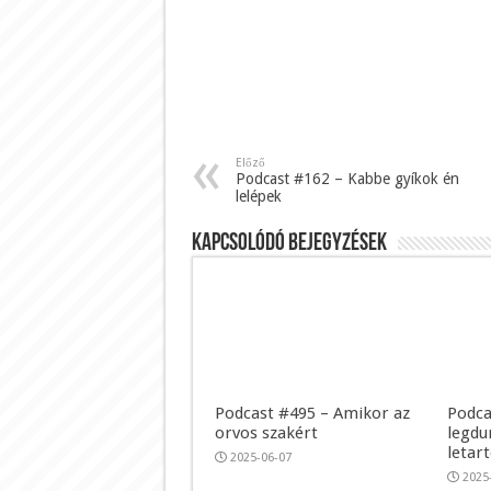
Előző
Podcast #162 – Kabbe gyíkok én
lelépek
Kapcsolódó bejegyzések
Podcast #495 – Amikor az
Podca
orvos szakért
legdu
letar
2025-06-07
2025