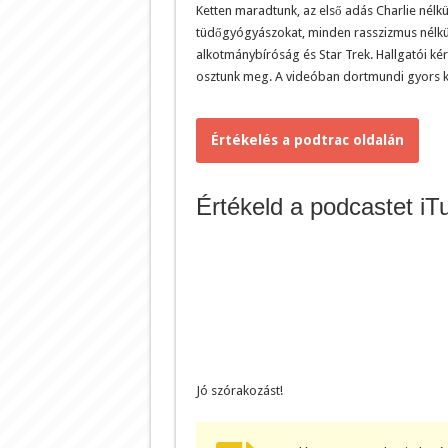
Ketten maradtunk, az első adás Charlie nélkü
tüdőgyógyászokat, minden rasszizmus nélkül 
alkotmánybíróság és Star Trek. Hallgatói ké
osztunk meg. A videóban dortmundi gyors kö
Értékelés a podtrac oldalán
Értékeld a podcastet iT
Jó szórakozást!