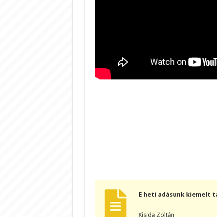
E heti adásunk kiemelt 
Kisida Zoltán