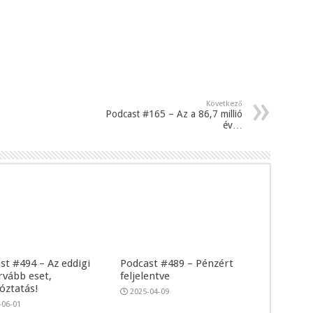
Következő
Podcast #165 – Az a 86,7 millió
év…
st #494 – Az eddigi
Podcast #489 – Pénzért
rvább eset,
feljelentve
tóztatás!
2025-04-09
-06-01