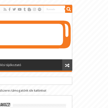
lési tájékoztató
ndszeres támogatónk ide kattintva!
AKOZZ!