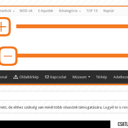
 tankok
MOD-ok
E-liquidek
Árkategória
TOP 10
Naptár
onal
Oldaltérkép
Kapcsolat
Múzeum
Térkép
Adatkeze
hető, de ehhez szükség van minél több olvasónk támogatására.
Legyél te is re
ltése
CSATL