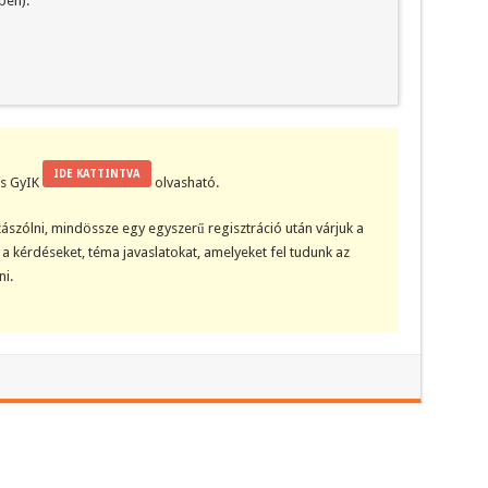
ben):
IDE KATTINTVA
kis GyIK
olvasható.
ászólni, mindössze egy egyszerű regisztráció után várjuk a
a kérdéseket, téma javaslatokat, amelyeket fel tudunk az
i.