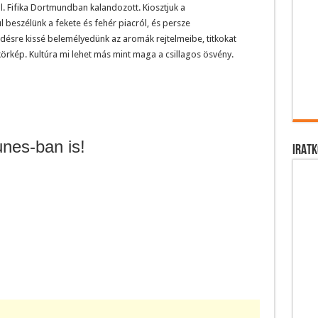
l. Fifika Dortmundban kalandozott. Kiosztjuk a
beszélünk a fekete és fehér piacról, és persze
rdésre kissé belemélyedünk az aromák rejtelmeibe, titkokat
rkép. Kultúra mi lehet más mint maga a csillagos ösvény.
unes-ban is!
IRATK