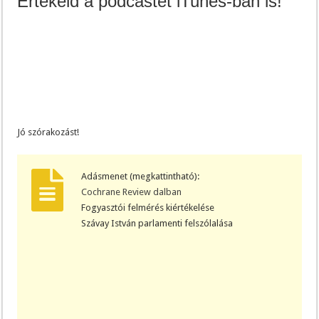
Értékeld a podcastet iTunes-ban is!
Jó szórakozást!
Adásmenet (megkattintható):
Cochrane Review dalban
Fogyasztói felmérés kiértékelése
Szávay István parlamenti felszólalása