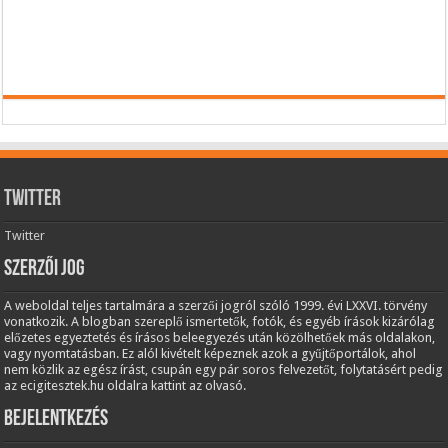
Twitter
Twitter
Szerzői jog
A weboldal teljes tartalmára a szerzői jogról szóló 1999. évi LXXVI. törvény
vonatkozik. A blogban szereplő ismertetők, fotók, és egyéb írások kizárólag
előzetes egyeztetés és írásos beleegyezés után közölhetőek más oldalakon,
vagy nyomtatásban. Ez alól kivételt képeznek azok a gyűjtőportálok, ahol
nem közlik az egész írást, csupán egy pár soros felvezetőt, folytatásért pedig
az ecigitesztek.hu oldalra kattint az olvasó.
Bejelentkezés