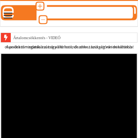
Ártalomcsökkentés - VIDEÓ
A podcast mindenki számára elérhető, de ehhez szükség van minél több olvasónk támogatására.
Legyél te is rendszeres támogatónk ide kattintva!
E-cigi használati szokások 2.0
Android Podcast alkalmazás letöltése
Párásító podcast lejátszási lista