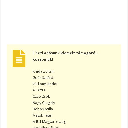
E heti adásunk kiemelt támogatói,
köszönjük!
Kisida Zoltán
Goór Szilárd
Várkonyi Andor
Ali Attila
Czap Zsolt
Nagy Gergely
Dobos Attila
Matók Péter
MIUI Magyarország
Voczelka Gábor