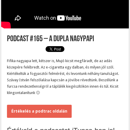
Podcast #165 – A dupla nagypapi
Fifika nagyapa lett, kétszer is, Mujó kicsit megfáradt, de az adás
közepére felébredt. Az e-cigaretta egy dalban, és milyen jól szól.
Kiértékeltük a fogyasztói felmérést, és levontunk néhány tanulságot.
Szávay István felszólalása kapcsán a jövőbe révedtünk. Beszélünk a
furcsa rendezetlenségről a táplálék kiegészítőkön innen és túl. Kicsit
klingontalanítunk 🙂
Értékelés a podtrac oldalán