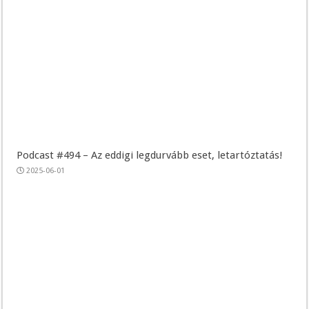
Podcast #494 – Az eddigi legdurvább eset, letartóztatás!
2025-06-01