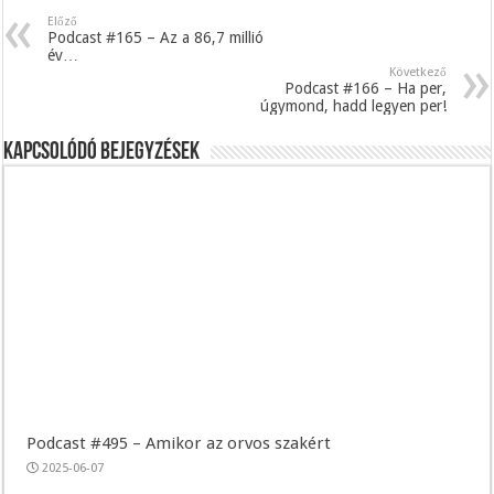
Előző
Podcast #165 – Az a 86,7 millió
év…
Következő
Podcast #166 – Ha per,
úgymond, hadd legyen per!
Kapcsolódó bejegyzések
Podcast #495 – Amikor az orvos szakért
2025-06-07