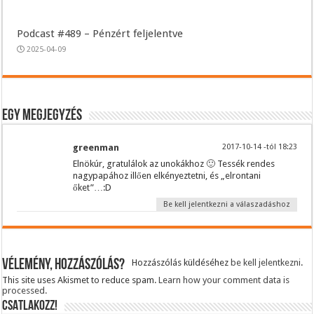
Podcast #489 – Pénzért feljelentve
2025-04-09
Egy megjegyzés
greenman
2017-10-14 -tól 18:23
Elnökúr, gratulálok az unokákhoz 🙂 Tessék rendes
nagypapához illően elkényeztetni, és „elrontani
őket”…:D
Be kell jelentkezni a válaszadáshoz
Vélemény, hozzászólás?
Hozzászólás küldéséhez
be kell jelentkezni
.
This site uses Akismet to reduce spam.
Learn how your comment data is
processed.
CSATLAKOZZ!