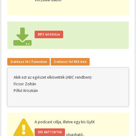
MP3 letöltése
Iratkozz fel iTunesban
Iratkozz fel RSS-ben
Akik ezt az egészet elkövették (ABC rendben):
Ficsor Zoltán
Pifkó Krisztián
A podcast célja, illetve egy kis GyIK
IDE KATTINTVA
olvasható.