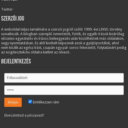
Twitter
Szerzői jog
A weboldal teljes tartalmára a szerzői jogról szóló 1999. évi LXXVI. törvény
vonatkozik. A blogban szereplő ismertetők, fotók, és egyéb írások kizárólag
előzetes egyeztetés és írásos beleegyezés után közölhetőek más oldalakon,
vagy nyomtatásban. Ez alól kivételt képeznek azok a gyűjtőportálok, ahol
nem közlik az egész írást, csupán egy pár soros felvezetőt, folytatásért pedig
az ecigitesztek.hu oldalra kattint az olvasó.
Bejelentkezés
Emlékezzen rám
Elvesztetted a jelszavad?