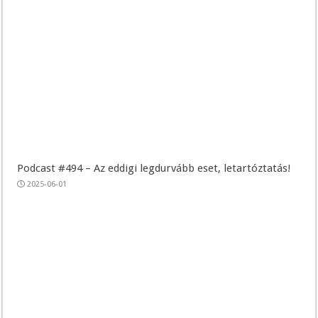
Podcast #494 – Az eddigi legdurvább eset, letartóztatás!
2025-06-01