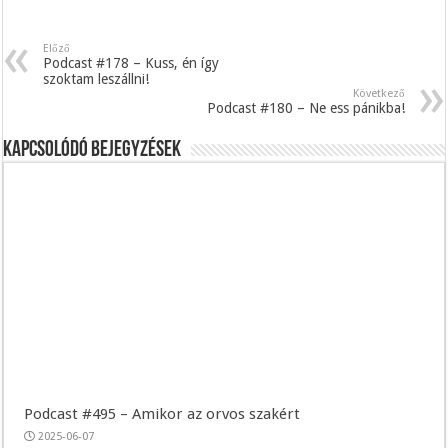
Előző
Podcast #178 – Kuss, én így
szoktam leszállni!
Következő
Podcast #180 – Ne ess pánikba!
Kapcsolódó bejegyzések
Podcast #495 – Amikor az orvos szakért
2025-06-07