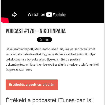
Podcast #179 – Nikotinpara
Fifika számlát kapott, Mujó izotópiában járt, vagyis Debrecen ismét
várta a bátor jelentkezőket. Egy vizsgálat és az abból gyártott hülye
cikkek cunamija borzolta a kedélyeket a héten, a posta is
bekeményített, mi lesz itt emberek. Beszélünk a kedvenc telefonunkról
és persze Star Trek.
Értékelés a podtrac oldalán
Értékeld a podcastet iTunes-ban is!