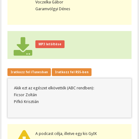
Voczelka Gábor
Garamvölgyi Dénes
MP3 letöltése
Iratkozz fel iTunesban
Iratkozz fel RSS-ben
Akik ezt az egészet elkövették (ABC rendben):
Ficsor Zoltán
Pifkó Krisztián
A podcast célja, illetve egy kis GyIK