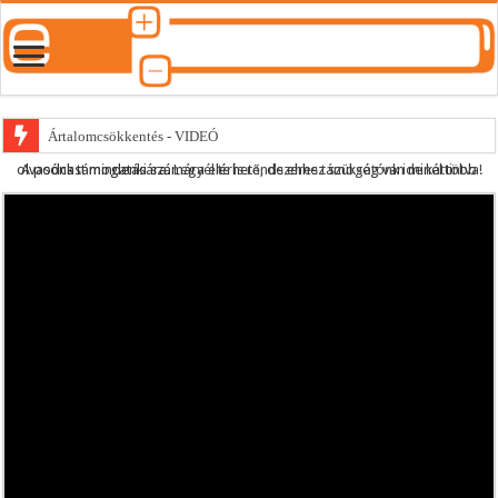
Ártalomcsökkentés - VIDEÓ
A podcast mindenki számára elérhető, de ehhez szükség van minél több olvasónk támogatására.
Legyél te is rendszeres támogatónk ide kattintva!
E-cigi használati szokások 2.0
Android Podcast alkalmazás letöltése
Párásító podcast lejátszási lista