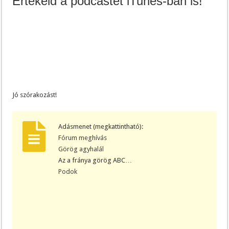
Értékeld a podcastet iTunes-ban is!
Jó szórakozást!
Adásmenet (megkattintható):
Fórum meghívás
Görög agyhalál
Az a fránya görög ABC…
Podok