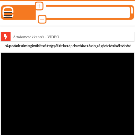
Ártalomcsökkentés - VIDEÓ
A podcast mindenki számára elérhető, de ehhez szükség van minél több olvasónk támogatására.
Legyél te is rendszeres támogatónk ide kattintva!
E-cigi használati szokások 2.0
Android Podcast alkalmazás letöltése
Párásító podcast lejátszási lista