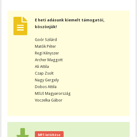
E heti adásunk kiemelt támogatói,
köszönjük!
Goór Szilárd
Matók Péter
Regi Kényszer
Archer Maggott
Ali Attila
Czap Zsolt
Nagy Gergely
Dobos Attila
MIUI Magyarország
Voczelka Gábor
MP3 letöltése