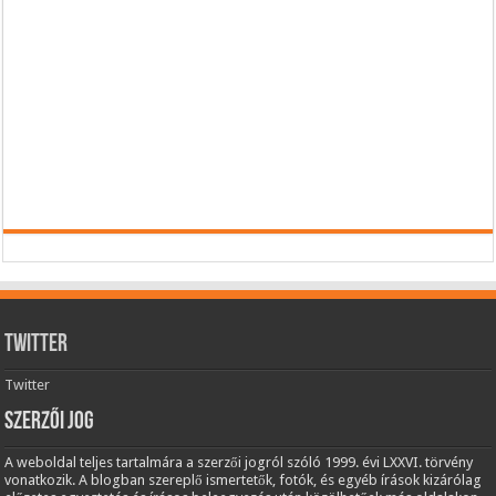
Twitter
Twitter
Szerzői jog
A weboldal teljes tartalmára a szerzői jogról szóló 1999. évi LXXVI. törvény
vonatkozik. A blogban szereplő ismertetők, fotók, és egyéb írások kizárólag