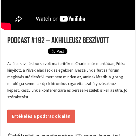
Podcast #192 – Akhilleusz beszívott
Az élet sava és borsa volt ma terítéken. Charlie már munkában, Fifika
kinyitott, a Pilvax eladások az egekben. Beszélünk a furcsa fórum
meghívás utóéletéről, mert nem minden az, aminek látszik. A görög
mitológia semmi az új elektronikus cigaretta szabályozásukhoz
képest. Készülünk a konferenciára és persze készülék is kell az útra. Jó
szórakozást…
Értékelés a podtrac oldalán