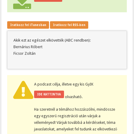
Iratkozz fel iTunesban
Iratkozz fel RSS-ben
Akik ezt az egészet elkövették (ABC rendben):
Bernárius Róbert
Ficsor Zoltán
A podcast célja, illetve egy kis GyIK
IDE KATTINTVA
olvasható.
Ha szeretnél a témához hozzászólni, mindössze
egy egyszerű regisztráció után várjuk a
véleményed! Várjuk továbbá a kérdéseket, téma
javaslatokat, amelyeket fel tudunk az elkövetkező