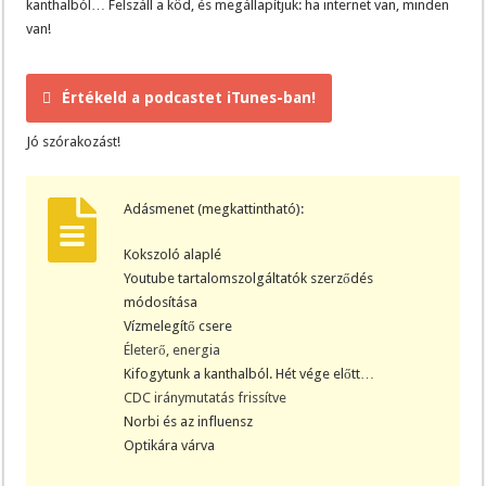
kanthalból… Felszáll a köd, és megállapítjuk: ha internet van, minden
van!
Értékeld a podcastet iTunes-ban!
Jó szórakozást!
Adásmenet (megkattintható):
Kokszoló alaplé
Youtube tartalomszolgáltatók szerződés
módosítása
Vízmelegítő csere
Életerő, energia
Kifogytunk a kanthalból. Hét vége előtt…
CDC iránymutatás frissítve
Norbi és az influensz
Optikára várva