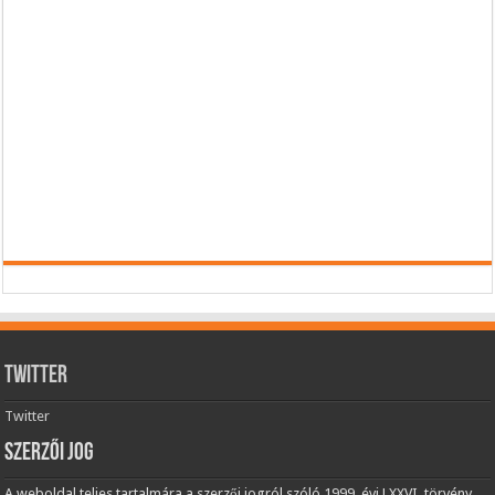
Twitter
Twitter
Szerzői jog
A weboldal teljes tartalmára a szerzői jogról szóló 1999. évi LXXVI. törvény