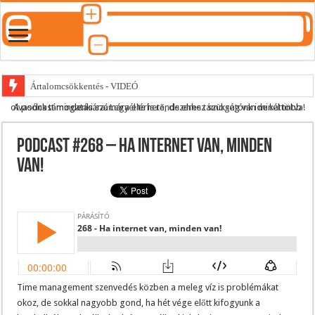
Ártalomcsökkentés - VIDEÓ
A podcast mindenki számára elérhető, de ehhez szükség van minél több olvasónk támogatására.
Legyél te is rendszeres támogatónk ide kattintva!
E-cigi használati szokások 2.0
Android Podcast alkalmazás letöltése
Podcast #268 – Ha internet van, minden
Párásító podcast lejátszási lista
van!
Time management szenvedés közben a meleg víz is problémákat
okoz, de sokkal nagyobb gond, ha hét vége előtt kifogyunk a