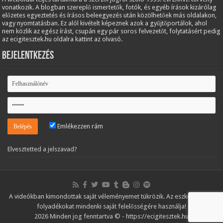
vonatkozik. A blogban szereplő ismertetők, fotók, és egyéb írások kizárólag
előzetes egyeztetés és írásos beleegyezés után közölhetőek más oldalakon,
vagy nyomtatásban. Ez alól kivételt képeznek azok a gyűjtőportálok, ahol
nem közlik az egész írást, csupán egy pár soros felvezetőt, folytatásért pedig
az ecigitesztek.hu oldalra kattint az olvasó.
Bejelentkezés
Emlékezzen rám
Elvesztetted a jelszavad?
A videókban kimondottak saját véleményemet tükrözik. Az eszközöket és
folyadékokat mindenki saját felelősségére használja!
2026 Minden jog fenntartva © - https://ecigitesztek.hu