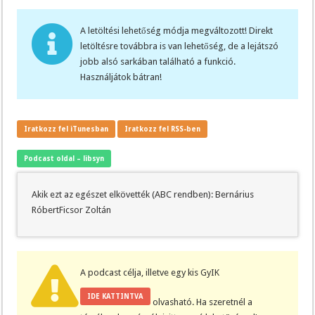
A letöltési lehetőség módja megváltozott! Direkt
letöltésre továbbra is van lehetőség, de a lejátszó
jobb alsó sarkában található a funkció.
Használjátok bátran!
Iratkozz fel iTunesban
Iratkozz fel RSS-ben
Podcast oldal – libsyn
Akik ezt az egészet elkövették (ABC rendben): Bernárius
RóbertFicsor Zoltán
A podcast célja, illetve egy kis GyIK
IDE KATTINTVA
olvasható. Ha szeretnél a