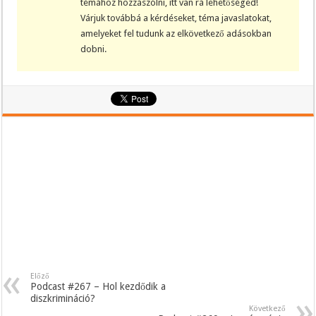
témához hozzászólni, itt van rá lehetőséged!
Várjuk továbbá a kérdéseket, téma javaslatokat,
amelyeket fel tudunk az elkövetkező adásokban
dobni.
Előző
Podcast #267 – Hol kezdődik a
diszkrimináció?
Következő