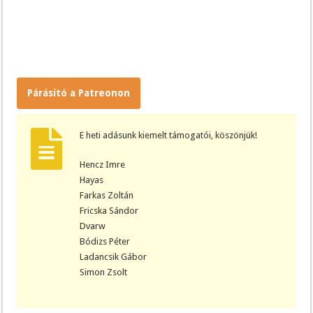
Párásító a Patreonon
E heti adásunk kiemelt támogatói, köszönjük!
Hencz Imre
Hayas
Farkas Zoltán
Fricska Sándor
Dvarw
Bódizs Péter
Ladancsik Gábor
Simon Zsolt