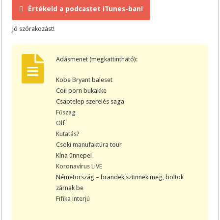
Értékeld a podcastet iTunes-ban!
Jó szórakozást!
Adásmenet (megkattintható):
Kobe Bryant baleset
Coil porn bukakke
Csaptelep szerelés saga
Fűszag
Olf
Kutatás?
Csoki manufaktúra tour
Kína ünnepel
Koronavírus LiVE
Németország – brandek szűnnek meg, boltok
zárnak be
Fifika interjú