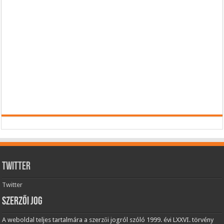
Twitter
Twitter
Szerzői jog
A weboldal teljes tartalmára a szerzői jogról szóló 1999. évi LXXVI. törvény