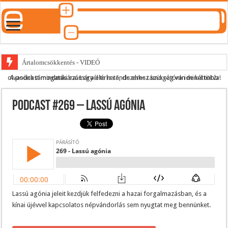
Ártalomcsökkentés - VIDEÓ
A podcast mindenki számára elérhető, de ehhez szükség van minél több olvasónk támogatására.
Legyél te is rendszeres támogatónk ide kattintva!
E-cigi használati szokások 2.0
Android Podcast alkalmazás letöltése
Podcast #269 – Lassú agónia
Párásító podcast lejátszási lista
Lassú agónia jeleit kezdjük felfedezni a hazai forgalmazásban, és a
kínai újévvel kapcsolatos népvándorlás sem nyugtat meg bennünket.