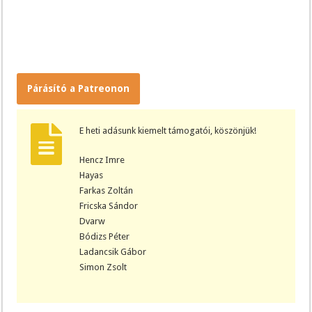
Párásító a Patreonon
E heti adásunk kiemelt támogatói, köszönjük!
Hencz Imre
Hayas
Farkas Zoltán
Fricska Sándor
Dvarw
Bódizs Péter
Ladancsik Gábor
Simon Zsolt