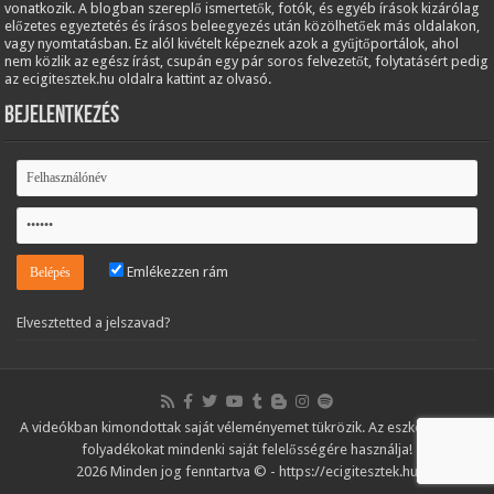
vonatkozik. A blogban szereplő ismertetők, fotók, és egyéb írások kizárólag
előzetes egyeztetés és írásos beleegyezés után közölhetőek más oldalakon,
vagy nyomtatásban. Ez alól kivételt képeznek azok a gyűjtőportálok, ahol
nem közlik az egész írást, csupán egy pár soros felvezetőt, folytatásért pedig
az ecigitesztek.hu oldalra kattint az olvasó.
Bejelentkezés
Emlékezzen rám
Elvesztetted a jelszavad?
A videókban kimondottak saját véleményemet tükrözik. Az eszközöket és
folyadékokat mindenki saját felelősségére használja!
2026 Minden jog fenntartva © - https://ecigitesztek.hu