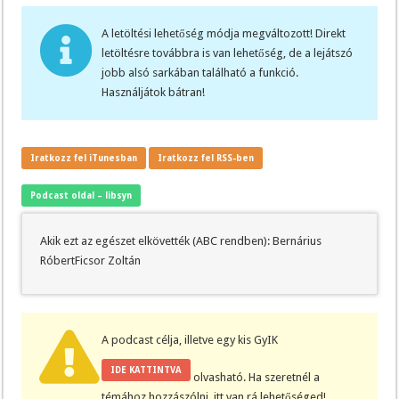
A letöltési lehetőség módja megváltozott! Direkt
letöltésre továbbra is van lehetőség, de a lejátszó
jobb alsó sarkában található a funkció.
Használjátok bátran!
Iratkozz fel iTunesban
Iratkozz fel RSS-ben
Podcast oldal – libsyn
Akik ezt az egészet elkövették (ABC rendben): Bernárius
RóbertFicsor Zoltán
A podcast célja, illetve egy kis GyIK
IDE KATTINTVA
olvasható. Ha szeretnél a
témához hozzászólni, itt van rá lehetőséged!