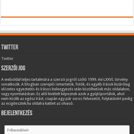
Twitter
Twitter
Szerzői jog
A weboldal teljes tartalmára a szerzői jogról szóló 1999. évi LXXVI. törvény
vonatkozik. A blogban szereplő ismertetők, fotók, és egyéb írások kizárólag
előzetes egyeztetés és írásos beleegyezés után közölhetőek más oldalakon,
vagy nyomtatásban. Ez alól kivételt képeznek azok a gyűjtőportálok, ahol
nem közlik az egész írást, csupán egy pár soros felvezetőt, folytatásért pedig
az ecigitesztek.hu oldalra kattint az olvasó.
Bejelentkezés