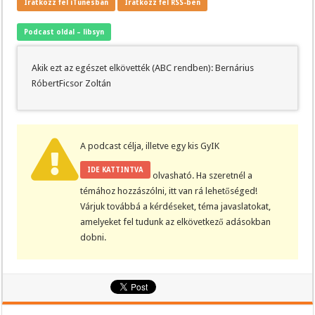
Iratkozz fel iTunesban
Iratkozz fel RSS-ben
Podcast oldal – libsyn
Akik ezt az egészet elkövették (ABC rendben): Bernárius
RóbertFicsor Zoltán
A podcast célja, illetve egy kis GyIK
IDE KATTINTVA
olvasható. Ha szeretnél a
témához hozzászólni, itt van rá lehetőséged!
Várjuk továbbá a kérdéseket, téma javaslatokat,
amelyeket fel tudunk az elkövetkező adásokban
dobni.