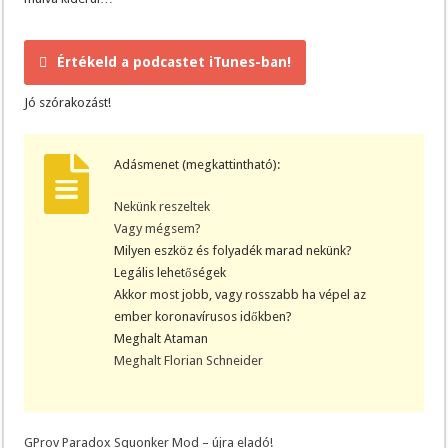
Értékeld a podcastet iTunes-ban!
Jó szórakozást!
Adásmenet (megkattintható):
Nekünk reszeltek
Vagy mégsem?
Milyen eszköz és folyadék marad nekünk?
Legális lehetőségek
Akkor most jobb, vagy rosszabb ha vépel az
ember koronavírusos időkben?
Meghalt Ataman
Meghalt Florian Schneider
GProv Paradox Squonker Mod – újra eladó!