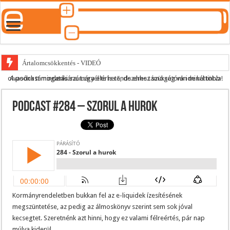
Ártalomcsökkentés - VIDEÓ
A podcast mindenki számára elérhető, de ehhez szükség van minél több olvasónk támogatására.
Legyél te is rendszeres támogatónk ide kattintva!
E-cigi használati szokások 2.0
Android Podcast alkalmazás letöltése
Podcast #284 – Szorul a hurok
Párásító podcast lejátszási lista
Kormányrendeletben bukkan fel az e-liquidek ízesítésének
megszüntetése, az pedig az álmoskönyv szerint sem sok jóval
kecsegtet. Szeretnénk azt hinni, hogy ez valami félreértés, pár nap
múlva kiderül…