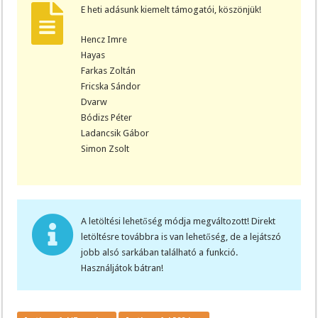
E heti adásunk kiemelt támogatói, köszönjük!
Hencz Imre
Hayas
Farkas Zoltán
Fricska Sándor
Dvarw
Bódizs Péter
Ladancsik Gábor
Simon Zsolt
A letöltési lehetőség módja megváltozott! Direkt
letöltésre továbbra is van lehetőség, de a lejátszó
jobb alsó sarkában található a funkció.
Használjátok bátran!