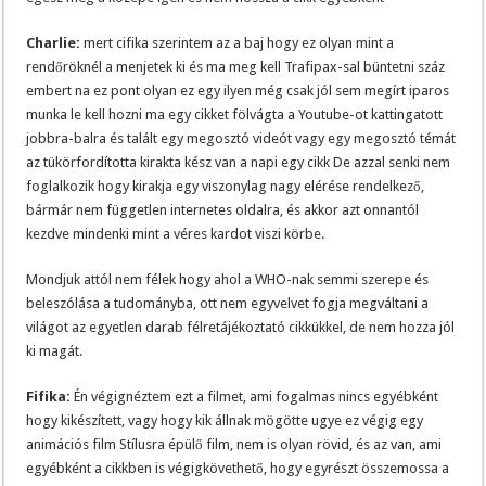
Charlie:
mert cifika szerintem az a baj hogy ez olyan mint a
rendőröknél a menjetek ki és ma meg kell Trafipax-sal büntetni száz
embert na ez pont olyan ez egy ilyen még csak jól sem megírt iparos
munka le kell hozni ma egy cikket fölvágta a Youtube-ot kattingatott
jobbra-balra és talált egy megosztó videót vagy egy megosztó témát
az tükörfordította kirakta kész van a napi egy cikk De azzal senki nem
foglalkozik hogy kirakja egy viszonylag nagy elérése rendelkező,
bármár nem független internetes oldalra, és akkor azt onnantól
kezdve mindenki mint a véres kardot viszi körbe.
Mondjuk attól nem félek hogy ahol a WHO-nak semmi szerepe és
beleszólása a tudományba, ott nem egyvelvet fogja megváltani a
világot az egyetlen darab félretájékoztató cikkükkel, de nem hozza jól
ki magát.
Fifika:
Én végignéztem ezt a filmet, ami fogalmas nincs egyébként
hogy kikészített, vagy hogy kik állnak mögötte ugye ez végig egy
animációs film Stílusra épülő film, nem is olyan rövid, és az van, ami
egyébként a cikkben is végigkövethető, hogy egyrészt összemossa a