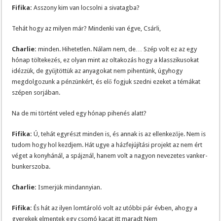
Fifika:
Asszony kim van locsolni a sivatagba?
Tehát hogy az milyen már? Mindenki van égve, Csárli,
Charlie:
minden. Hihetetlen. Nálam nem, de… Szép volt ez az egy
hónap töltekezés, ez olyan mint az oltakozás hogy a klasszikusokat
idézzük, de gyűjtöttük az anyagokat nem pihentünk, úgyhogy
megdolgozunk a pénzünkért, és elő fogjuk szedni ezeket a témákat
szépen sorjában.
Na de mi történt veled egy hónap pihenés alatt?
Fifika:
Ú, tehát egyrészt minden is, és annak is az ellenkezője. Nem is
tudom hogy hol kezdjem. Hát ugye a házfejújítási projekt az nem ért
véget a konyhánál, a spájznál, hanem volt a nagyon nevezetes vanker-
bunkerszoba.
Charlie:
Ismerjük mindannyian.
Fifika:
És hát az ilyen lomtároló volt az utóbbi pár évben, ahogy a
gyerekek elmentek egy csomó kacat itt maradt Nem