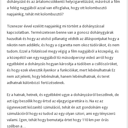
dohányzást és az ártalomcsökkentő helycigarettázást, másrészt a film
a feléig nagyjából azzal van elfoglalva, hogy ott kolombusztó
napjainkig, tehát mit kolombusztó?
Tizenezer évvel ezelőtt napjainkig mi történt a dohányzással
kapcsolatban. Természetesen benne van a gonosz dohánygyárak
hazudtak és hogy az utolsó pillanatig védték az álláspontjukat hogy a
nikotin nem addiktív, és hogy a cigaretta nem okoz tüdőrákot, és nem
tudom. Ezzel a fölütéssel megy végig a film nagyjából a közepéig, és
a közepétől van egy nagyjából tíz másodpercnyi videó arról hogy
egyébként a dohányzás hogyan károsítja a tüdőben a csillószőröket,
és hogy ezek elvesztik ilyenkor a funkcióikat, mert lebénulhatnak Ez
nem azt jelenti, hogy lebénulnak, hanem lebénulhatnak, és teret
adhatnak különböző fertőzéseknek.
Ez a hatnak, hetnek, és egyébként ugye a dohányzásról beszélnek, de
azt úgy beszélik hogy értsd az eljegycigarettára is. Na ez az
úgynevezett kiózanító szimuláció, tehát én azt gondolnám egy
szimulációról hogy ez tudod az egy olyan sztori, ami egy tényszerű
valami. Igen, tehát hogy bemutatja értet hogy 110 km per órás
szélben a…