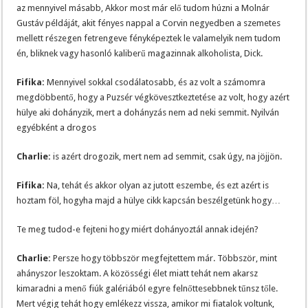
az mennyivel másabb, Akkor most már elő tudom húzni a Molnár
Gustáv példáját, akit fényes nappal a Corvin negyedben a szemetes
mellett részegen fetrengeve fényképeztek le valamelyik nem tudom
én, bliknek vagy hasonló kaliberű magazinnak alkoholista, Dick.
Fifika:
Mennyivel sokkal csodálatosabb, és az volt a számomra
megdöbbentő, hogy a Puzsér végkövesztkeztetése az volt, hogy azért
hülye aki dohányzik, mert a dohányzás nem ad neki semmit. Nyilván
egyébként a drogos
Charlie:
is azért drogozik, mert nem ad semmit, csak úgy, na jöjjön.
Fifika:
Na, tehát és akkor olyan az jutott eszembe, és ezt azért is
hoztam föl, hogyha majd a hülye cikk kapcsán beszélgetünk hogy…
Te meg tudod-e fejteni hogy miért dohányoztál annak idején?
Charlie:
Persze hogy többször megfejtettem már. Többször, mint
ahányszor leszoktam. A közösségi élet miatt tehát nem akarsz
kimaradni a menő fiúk galériából egyre felnőttesebbnek tűnsz tőle.
Mert végig tehát hogy emlékezz vissza, amikor mi fiatalok voltunk,