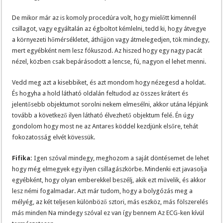
De mikor már az is komoly procedúra volt, hogy mielőtt kimennél
csillagot, vagy egyáltalán az égboltot kémlelni, tedd ki, hogy átvegye
a környezeti hőmérsékletet, áthűjjön vagy átmelegedjen, tök mindegy,
mert egyébként nem lesz fókuszod. Az hiszed hogy egy nagy pacát
nézel, közben csak bepárásodott a lencse, fú, nagyon el lehet menni.
Vedd meg azt a kisebbiket, és azt mondom hogy nézegesd a holdat.
És hogyha a hold látható oldalán feltudod az összes krátert és
jelentősebb objektumot sorolni nekem elmesélni, akkor utána lépjünk
tovább a következő ilyen látható élvezhető objektum felé. Én úgy
gondolom hogy most ne az Antares köddel kezdjünk elsőre, tehát
fokozatosság elvét kövessük.
Fifika:
Igen szóval mindegy, meghozom a saját döntésemet de lehet
hogy még elmegyek egy ilyen csillagászkörbe. Mindenki ezt javasolja
egyébként, hogy olyan emberekkel beszélj, akik ezt művelik, és akkor
lesz némi fogalmadar. Azt már tudom, hogy a bolygózás meg a
mélyég, az két teljesen különböző sztori, más eszköz, más fölszerelés
más minden Na mindegy szóval ez van így bennem Az ECG-ken kívül