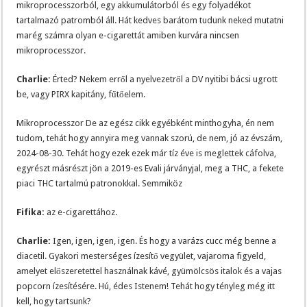
mikroprocesszorból, egy akkumulátorból és egy folyadékot
tartalmazó patromból áll. Hát kedves barátom tudunk neked mutatni
marég számra olyan e-cigarettát amiben kurvára nincsen
mikroprocesszor.
Charlie:
Érted? Nekem erről a nyelvezetről a DV nyitibi bácsi ugrott
be, vagy PIRX kapitány, fűtőelem.
Mikroprocesszor De az egész cikk egyébként minthogyha, én nem
tudom, tehát hogy annyira meg vannak szorú, de nem, jó az évszám,
2024-08-30. Tehát hogy ezek ezek már tíz éve is meglettek cáfolva,
egyrészt másrészt jön a 2019-es Evali járványjal, meg a THC, a fekete
piaci THC tartalmú patronokkal. Semmiköz
Fifika:
az e-cigarettához.
Charlie:
Igen, igen, igen, igen. És hogy a varázs cucc még benne a
diacetil. Gyakori mesterséges ízesítő vegyület, vajaroma figyeld,
amelyet előszeretettel használnak kávé, gyümölcsös italok és a vajas
popcorn ízesítésére. Hú, édes Istenem! Tehát hogy tényleg még itt
kell, hogy tartsunk?