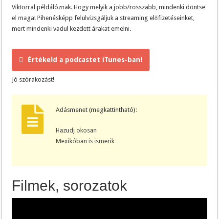
Viktorral példálóznak. Hogy melyik a jobb/rosszabb, mindenki döntse
el maga! Pihenésképp felülvizsgáljuk a streaming előfizetéseinket,
mert mindenki vadul kezdett árakat emelni.
Értékeld a podcastet iTunes-ban!
Jó szórakozást!
Adásmenet (megkattintható):
Hazudj okosan
Mexikóban is ismerik…
Filmek, sorozatok