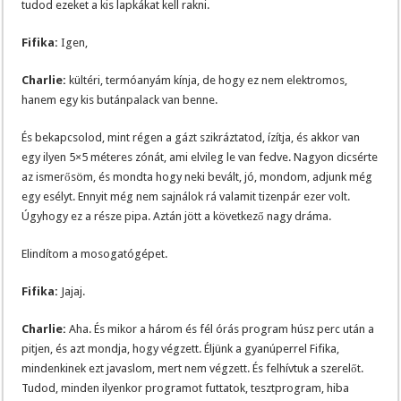
tudod ezeket a kis lapkákat kell rakni.
Fifika:
Igen,
Charlie:
kültéri, termóanyám kínja, de hogy ez nem elektromos,
hanem egy kis butánpalack van benne.
És bekapcsolod, mint régen a gázt szikráztatod, ízítja, és akkor van
egy ilyen 5×5 méteres zónát, ami elvileg le van fedve. Nagyon dicsérte
az ismerősöm, és mondta hogy neki bevált, jó, mondom, adjunk még
egy esélyt. Ennyit még nem sajnálok rá valamit tizenpár ezer volt.
Úgyhogy ez a része pipa. Aztán jött a következő nagy dráma.
Elindítom a mosogatógépet.
Fifika:
Jajaj.
Charlie:
Aha. És mikor a három és fél órás program húsz perc után a
pitjen, és azt mondja, hogy végzett. Éljünk a gyanúperrel Fifika,
mindenkinek ezt javaslom, mert nem végzett. És felhívtuk a szerelőt.
Tudod, minden ilyenkor programot futtatok, tesztprogram, hiba