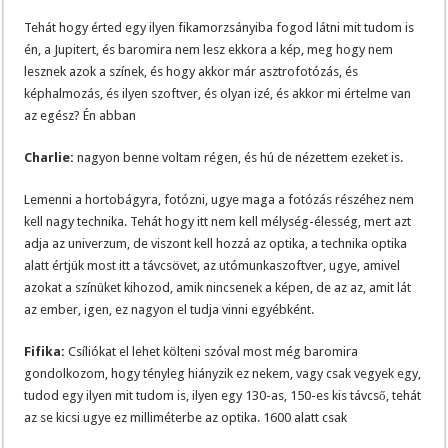
Tehát hogy érted egy ilyen fikamorzsányiba fogod látni mit tudom is
én, a Jupitert, és baromira nem lesz ekkora a kép, meg hogy nem
lesznek azok a színek, és hogy akkor már asztrofotózás, és
képhalmozás, és ilyen szoftver, és olyan izé, és akkor mi értelme van
az egész? Én abban
Charlie:
nagyon benne voltam régen, és hú de nézettem ezeket is.
Lemenni a hortobágyra, fotózni, ugye maga a fotózás részéhez nem
kell nagy technika. Tehát hogy itt nem kell mélység-élesség, mert azt
adja az univerzum, de viszont kell hozzá az optika, a technika optika
alatt értjük most itt a távcsövet, az utómunkaszoftver, ugye, amivel
azokat a színüket kihozod, amik nincsenek a képen, de az az, amit lát
az ember, igen, ez nagyon el tudja vinni egyébként.
Fifika:
Csíliókat el lehet költeni szóval most még baromira
gondolkozom, hogy tényleg hiányzik ez nekem, vagy csak vegyek egy,
tudod egy ilyen mit tudom is, ilyen egy 130-as, 150-es kis távcső, tehát
az se kicsi ugye ez milliméterbe az optika. 1600 alatt csak