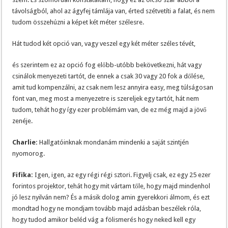
távolságból, ahol az ágyfej támlája van, érted szétvetíti a falat, és nem
tudom összehúzni a képet két méter szélesre.
Hát tudod két opció van, vagy veszel egy két méter széles tévét,
és szerintem ez az opció fog előbb-utóbb bekövetkezni, hát vagy
csinálok menyezeti tartót, de ennek a csak 30 vagy 20 fok a dőlése,
amit tud kompenzálni, az csak nem lesz annyira easy, meg túlságosan
fönt van, meg most a menyezetre is szereljek egy tartót, hát nem
tudom, tehát hogy így ezer problémám van, de ez még majd a jövő
zenéje.
Charlie:
Hallgatóinknak mondanám mindenki a saját szintjén
nyomorog.
Fifika:
Igen, igen, az egy régi régi sztori. Figyelj csak, ez egy 25 ezer
forintos projektor, tehát hogy mit vártam tőle, hogy majd mindenhol
jó lesz nyilván nem? És a másik dolog amin gyerekkori álmom, és ezt
mondtad hogy ne mondjam tovább majd adásban beszélek róla,
hogy tudod amikor beléd vág a fölismerés hogy neked kell egy