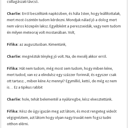
csillagászati távcső.
Charlie:
Erről beszéltünk napközben, és hála Isten, hogy leállítottalak,
mert most őszintén tudom kérdezni. Mondjuk nálad jó a dolog mert
nem város közepén laksz. Egyébként a pereszseidák, vagy nem tudom
én milyen meteoraj volt mostanában. Volt,
Fifika:
az augusztusban. Kimentünk,
Charlie:
megnéztük tényleg jó volt. Na, de mesélj akkor erről.
Fifika:
Hát nem tudom, még most sem tudom, hogy miben kéne,
mert tudod, van ez a elindulsz egy százzer forinnál, és egyszer csak
ott tartasz. , miben kéne Az mennyi? Egymillió, kettő, de még ez nem
is… Ez a tipikus rabbit
Charlie:
hole, tehát belementél a nyúlüregbe, kész elvesztettünk.
Fifika:
Kész de úgy igazán meg azt látom, és most rengeteg videót
végignéztem, azt látom hogy olyan nagy truváit nem fogsz tudni
otthon elérni.