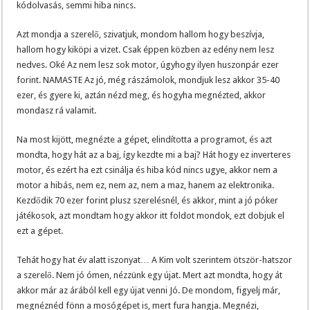
kódolvasás, semmi hiba nincs.
Azt mondja a szerelő, szivatjuk, mondom hallom hogy beszívja,
hallom hogy kiköpi a vizet. Csak éppen közben az edény nem lesz
nedves. Oké Az nem lesz sok motor, úgyhogy ilyen huszonpár ezer
forint. NAMASTE Az jó, még rászámolok, mondjuk lesz akkor 35-40
ezer, és gyere ki, aztán nézd meg, és hogyha megnézted, akkor
mondasz rá valamit.
Na most kijött, megnézte a gépet, elindította a programot, és azt
mondta, hogy hát az a baj, így kezdte mi a baj? Hát hogy ez inverteres
motor, és ezért ha ezt csinálja és hiba kód nincs ugye, akkor nem a
motor a hibás, nem ez, nem az, nem a maz, hanem az elektronika.
Kezdődik 70 ezer forint plusz szerelésnél, és akkor, mint a jó póker
játékosok, azt mondtam hogy akkor itt foldot mondok, ezt dobjuk el
ezt a gépet.
Tehát hogy hat év alatt iszonyat… A Kim volt szerintem ötször-hatszor
a szerelő. Nem jó ómen, nézzünk egy újat. Mert azt mondta, hogy át
akkor már az árából kell egy újat venni Jó. De mondom, figyelj már,
megnéznéd fönn a mosógépet is, mert fura hangja. Megnézi,