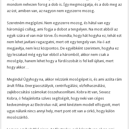
mondom nehezen forog a dob is. Így megmozgatja, és a dob meg az
az üst, amiben van, az nagyon nem egyszerre mozog.
Szeretném megígézni. Nem egyszerre mozog, és hátul van egy
háromágú csillag, ami fogja a dobot a tengelyen. Na most abból az
egyik szára el van már törve. És mondta, hogy hát hogyha ez, tehát ezt
nem lehet javítani ragazgatni, mert ott egy tengely van. Ha ő azt
megjavítja, nem lesz központos. De egyébként szerintem, hogyha ez
így leszakad még egy kar ebből a háromból, akkor nem csak a
mosógép, hanem lehet hogy a fürdőszobát is fel kell újítani, mert
hogy akkor…
Megindul Úgyhogy na, akkor nézzünk mosógépet is, és ami azóta rám
árult fifika. Energiaosztályok, centrifugálási, vízfelhasználási,
zajkibocsátási számokat összehasonlítani. Kobra itt van, Sevasz
Kobra, ő felajánlotta szíves segítségét, hogy neki van céges
kedvezménye az Electrolux-nál, amit kinéztem modell elfogyott, mert
ugye nálunk nincs annyi hely, mert pont ott van a cirkó, hogy külön
mosószárító.