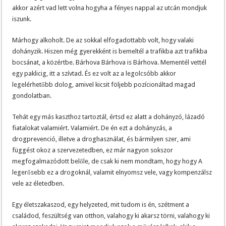
akkor azért vad lett volna hogyha a fényes nappal az utcán mondjuk
iszunk.
Márhogy alkoholt. De az sokkal elfogadottabb volt, hogy valaki
dohányzik. Hiszen még gyerekként is bemeltél a trafikba azt trafikba
bocsánat, a közértbe. Bárhova Bárhova is Bárhova. Mementél vettél
egy paklicig, itt a szívtad. És ez volt az a legolcsóbb akkor
legelérhetőbb dolog, amivel kicsit följebb pozícionáltad magad
gondolatban.
Tehát egy más kaszthoz tartoztál, értsd ez alatt a dohányzó, lázadó
fiatalokat valamiért. Valamiért. De én ezt a dohányzás, a
drogprevenció, illetve a droghasználat, és bármilyen szer, ami
függést okoz a szervezetedben, ez már nagyon sokszor
megfogalmazódott belőle, de csak ki nem mondtam, hogy hogy A
legerősebb ez a drogoknál, valamit elnyomsz vele, vagy kompenzálsz
vele az életedben.
Egy életszakaszod, egy helyzeted, mit tudom is én, szétment a
családod, feszültség van otthon, valahogy ki akarsz törni, valahogy ki