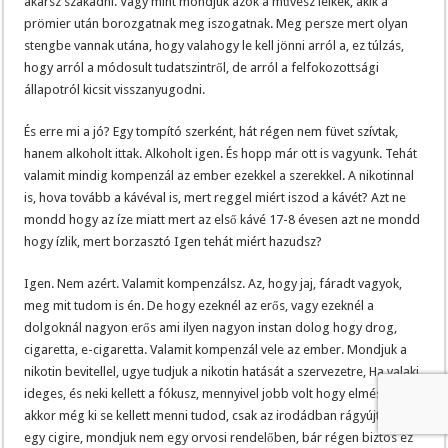
akarsz szakadni. Vagy mint mondjuk azok a művész lelkek, akik a
prömier után borozgatnak meg iszogatnak. Meg persze mert olyan
stengbe vannak utána, hogy valahogy le kell jönni arról a, ez túlzás,
hogy arról a módosult tudatszintről, de arról a felfokozottsági
állapotról kicsit visszanyugodni.
És erre mi a jó? Egy tompító szerként, hát régen nem füvet szívtak,
hanem alkoholt ittak. Alkoholt igen. És hopp már ott is vagyunk. Tehát
valamit mindig kompenzál az ember ezekkel a szerekkel. A nikotinnal
is, hova tovább a kávéval is, mert reggel miért iszod a kávét? Azt ne
mondd hogy az íze miatt mert az első kávé 17-8 évesen azt ne mondd
hogy ízlik, mert borzasztó Igen tehát miért hazudsz?
Igen. Nem azért. Valamit kompenzálsz. Az, hogy jaj, fáradt vagyok,
meg mit tudom is én. De hogy ezeknél az erős, vagy ezeknél a
dolgoknál nagyon erős ami ilyen nagyon instan dolog hogy drog,
cigaretta, e-cigaretta. Valamit kompenzál vele az ember. Mondjuk a
nikotin bevitellel, ugye tudjuk a nikotin hatását a szervezetre, Ha valaki
ideges, és neki kellett a fókusz, mennyivel jobb volt hogy elmész,
akkor még ki se kellett menni tudod, csak az irodádban rágyújtottál
egy cigire, mondjuk nem egy orvosi rendelőben, bár régen biztos ez