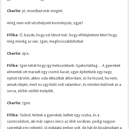
Charlie:
jó, mondtad már megint.
Amíg nem volt vészhelyzeti kormányzás, ugye?
Fifika:
Ó, baszki, hogy ezt látod már, hogy elfelejtettem Mert hogy
még mindig az van. Igen, meghosszabbítottuk
Charlie:
újra.
Fifika:
Igen tehát hogy így beleszoktunk. Gyakorlatilag… A gyerekek
elmentek ott maradt egy csomó kacat, ugye építettünk egy nagy
nyitott tárolót, akkor oda elkezdtük áthordani, és ha hiszed, ha nem,
annak idején, mert ez egy kiülő volt valamikor, és minden kiülőnek az a
sorsa, előbb-utóbb beépítik.
Charlie:
Igen.
Fifika:
Tudod. Nőttek a gyerekek, kellett egy szoba, és a
szomszédom, aki már sajnos nincs az élők sorában, pedig nagyon
szerettük egy rettentő, jó indulatú ember volt, de hát én kiszámoltam a