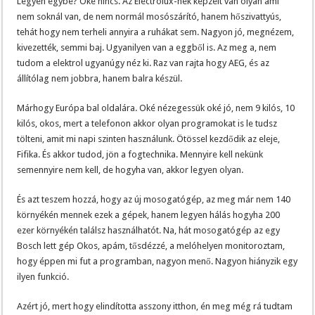
Legyen egybe? Oké nincs. Az Electrolux-nek képzelt van olyan ami
nem soknál van, de nem normál mosószárító, hanem hőszivattyús,
tehát hogy nem terheli annyira a ruhákat sem. Nagyon jó, megnézem,
kivezették, semmi baj. Ugyanilyen van a eggből is. Az meg a, nem
tudom a elektrol ugyanúgy néz ki. Raz van rajta hogy AEG, és az
állítólag nem jobbra, hanem balra készül.
Márhogy Európa bal oldalára. Oké nézegessük oké jó, nem 9 kilós, 10
kilós, okos, mert a telefonon akkor olyan programokat is le tudsz
tölteni, amit mi napi szinten használunk. Ötössel kezdődik az eleje,
Fifika. És akkor tudod, jön a fogtechnika. Mennyire kell nekünk
semennyire nem kell, de hogyha van, akkor legyen olyan.
És azt teszem hozzá, hogy az új mosogatógép, az meg már nem 140
környékén mennek ezek a gépek, hanem legyen hálás hogyha 200
ezer környékén találsz használhatót. Na, hát mosogatógép az egy
Bosch lett gép Okos, apám, tősdézzé, a melóhelyen monitoroztam,
hogy éppen mi fut a programban, nagyon menő. Nagyon hiányzik egy
ilyen funkció.
Azért jó, mert hogy elindította asszony itthon, én meg még rá tudtam