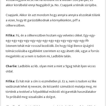
akkor körülbelül ennyi Nagyjából Ja. No. Csapjunk a témák sűrűjébe.
Csapjunk. Akkor én azt mondom hogy annyira annyira elszoktak tőlünk
a vizen, hogy itt garázdálkodnak a környékünkön, piff a
célkeresztben.
Fifika:
Fú, én a célkeresztben hoztam egy velvetes cikket. Egy-egy-
egy-egy-egy-egy-egy-egy-egy-egy-egy-egy-egy-egy-egy Áh
Istenem tehát már rosszul kezdődik. De hogy Vági Bence újságíró
tolmácsolásába egyébként szerintem ez egy átvett cikk, ugye a forrás
megjelölés az a nem is tudom mi, Ladbible talán.
Charlie:
Ladbible az kb. olyan mint a mint a 9gag tehát ilyen vicces
oldal.
Fifika:
És hát már a cím is eszméletlen jó. Ez a, nem is tudom ez like
vadásznak lehet éj nevezni, de kiózanító szimuláció mutatja meg, mi
történik a testével a folyadékkal működő elcigaretták használatakor
Te próbáld meg vizualizálni a dolgot.