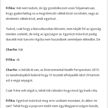
Fifika:
Hát nem tudom, én így gondolkozom ezen folyamatosan,
hogy gyakorlatilag ez a megrémisztő cikkek közé sorolnám, vagy az
elrettentő cikkek közé, amik egyrészt…
Tudod, csak hogy a klasszikusokat idézzem, nem tárják föl az igazság
minden szeletét, de még az igazságot se. Egyrészt másrészt pedig
diacetilt már baromi régóta nem használunk semmilyen elikvidbe. De
Charlie:
hát
Fifika:
ők
Charlie:
is leírták itt van, az Environmental Health Perspectives 2015-
ös tanulmányából kiderül hogy 51 tesztelt elfolyadék ízből 39 tartom
azt a vegyi anyagot.
Csak 9 éve volt végül is, tehát tök releváns hogy most így írunk róla.
Fifika:
Egyrészt másrészt meg erre szoktam mondani, és akkor mi
van? Tehát hogy a popcorn tüdőt nem úgy Magyarországon baszki,