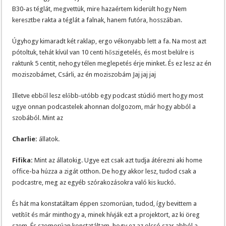
B30-as téglát, megvettük, mire hazaértem kiderült hogy Nem
keresztbe rakta a téglát a falnak, hanem futóra, hosszában.
Úgyhogy kimaradt két raklap, ergo vékonyabb lett a fa. Na most azt
pótoltuk, tehát kívül van 10 centi hőszigetelés, és most belülre is
raktunk 5 centit, nehogy télen meglepetés érje minket. És ez lesz az én
moziszobámet, Csárli, az én moziszobám Jaj jaj jaj
Illetve ebből lesz előbb-utóbb egy podcast stúdió mert hogy most
ugye onnan podcastelek ahonnan dolgozom, már hogy abból a
szobából. Mint az
Charlie:
állatok.
Fifika:
Mint az állatokig. Ugye ezt csak azt tudja átérezni aki home
office-ba húzza a zigát otthon. De hogy akkor lesz, tudod csak a
podcastre, meg az egyéb szórakozásokra való kis kuckó.
És hát ma konstatáltam éppen szomorúan, tudod, így bevittem a
vetítőt és már minthogy a, minek hívják ezt a projektort, az ki öreg
szem. És szomorúan konstatáltam, hogy ez az olcsó szar abból a