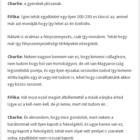
Charlie:
a gyerekek játszanak.
Fifika:
Igen tehát egyébként egy ilyen 200-250-es távcső az, amivel
már azt mondják hogy így lehet az én ézelődni.
Nálunk is siralmas a fényszennyezés, csak így mondom. Tehát hogy
már így fényszennyezettségi térképeket nézegetek.
Charlie:
Nekem nagyon bennem van ez, hogy kimenni csillaglesre,
nem tudom hogy hol van Hortobágyon, de ott van Magyarország
legsötétebb pontja, és egy ilyen éjszakai sessionbe tudod így lemenni
előtte kajálni egy út vagy mit tudom is, lehet hogy csinálhatnánk akkor
egy közös sessiont.
Fifika:
Hát most ezzel megint átbillentettél a másik irányba érted
Ugye ez a kell-nem-kell, de jó lenne, mert mit tudom én…
Charlie:
Én elmondom, hogy mire gondolok, mert nekem a
barátomnak volt ilyen kapott a feleségétől, és ugye benne van ez,
hogy kapott a feleségétől, tehát nem olyat vett amilyet ő szeretett
volna, egyébként nem rosszat kapott.