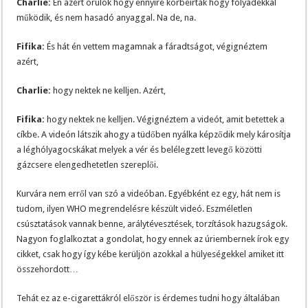
Charlie:
Én azért örülök hogy ennyire körbeírták hogy folyadékkal
működik, és nem hasadó anyaggal. Na de, na.
Fifika:
És hát én vettem magamnak a fáradtságot, végignéztem
azért,
Charlie:
hogy nektek ne kelljen. Azért,
Fifika:
hogy nektek ne kelljen. Végignéztem a videót, amit betettek a
cíkbe. A videón látszik ahogy a tüdőben nyálka képződik mely károsítja
a léghólyagocskákat melyek a vér és belélegzett levegő közötti
gázcsere elengedhetetlen szereplői.
Kurvára nem erről van szó a videóban. Egyébként ez egy, hát nem is
tudom, ilyen WHO megrendelésre készült videó. Eszméletlen
csúsztatások vannak benne, arálytévesztések, torzítások hazugságok.
Nagyon foglalkoztat a gondolat, hogy ennek az úriembernek írok egy
cikket, csak hogy így kébe kerüljön azokkal a hülyeségekkel amiket itt
összehordott…
Tehát ez az e-cigarettákról először is érdemes tudni hogy általában