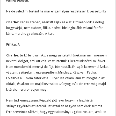
természetesen.
Na de veled mi történt ha már engem ilyen részletesen kiveszéltünk?
Charlie:
Kérlek szépen, azért itt zajlik az élet. Ott kezdődik a dolog
hogy várjál, nem tudom, fifika. Szóval ide leginkább valami fanfár
kéne, mert hogy elkészült. A kert.
Fifika:
A
Charlie:
térkő lent van. Azt a megszüntetett fűnek már nem merném
nevezni dolgot, ami ott volt. Veszüntettük. Elkezdtünk nézni műfüvet.
Nem mondom ki, mennyi de fájt. Ide hozták. Én saját kezemmel íveket
vágtam, szögeltem, egyengedtem. Mindegy. Kész van. Patika.
Fölállítva a… Nem sátor ez a… Ilyen kis valami ami szúnyogháló az
oldala, és akkor ott majd kevesebb szúnyog csíp, de erre még majd
kitérek, mert rohadjon meg.
Nem tud kimegyzezni. Képzeld jött levél hogy ma lesz kültéri
szúnyoggyérítés az utcáról Hát azzal én nagyon nem érek semmit.
Erre szeretnék ráfűzni, hogy egy tudományos gépet vettem, amiben