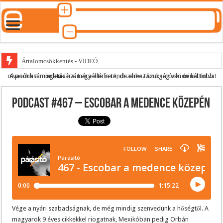
Ártalomcsökkentés - VIDEÓ
A podcast mindenki számára elérhető, de ehhez szükség van minél több olvasónk támogatására.
Legyél te is rendszeres támogatónk ide kattintva!
E-cigi használati szokások 2.0
Android Podcast alkalmazás letöltése
Podcast #467 – Escobar a medence közepén
Párásító podcast lejátszási lista
Vége a nyári szabadságnak, de még mindig szenvedünk a hőségtől. A
magyarok 9 éves cikkekkel riogatnak, Mexikóban pedig Orbán