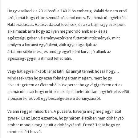
Hogy viselkedik a 23 kilóstól a 140 kilós emberig. Valaki de nem erről
szól, tehát hogy ebbe szimuláció sehol nincs. Ez animáció egyébként
Hatásvadászat. Hatásvadászat level sok, és az a baj, hogy ezek pont
alkalmasak arra hogy az ilyen megmondó emberek és az
egészségügyben véleményvezérként futtatott intézmények, mint
amilyen a korányi egyébként, akik ugye tagadják az
ártalomcsökkentést, és amúgy egyébként kurva jó állunk az
egészségügygel, azt most lehet látni.
Vagy hát egyre inkább lehet látni. És annyit tennék hozzá hogy…
Mindezek után hogy ezen fölmérgeltem magam, mert hogy
elvesztegettem az életemből húsz percet hogy végignézem ezt az
animációt, csak hogy nektek ne kelljen, belefutottam egy héttel ezelőtt
a puzséréknak volt egy beszélgetése a dohányzásról.
Valami reggeli műsorban. A puzséra, haverja meg még egy fiatal
gyerek. És az jutott eszembe, hogy három életében nem dohányzó
ember mondja meg a tutit a dohányzásról. Érted? Tehát hogy ez
mindenki ért hozzá.