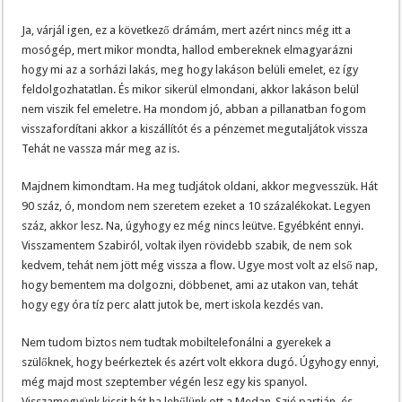
Ja, várjál igen, ez a következő drámám, mert azért nincs még itt a
mosógép, mert mikor mondta, hallod embereknek elmagyarázni
hogy mi az a sorházi lakás, meg hogy lakáson belüli emelet, ez így
feldolgozhatatlan. És mikor sikerül elmondani, akkor lakáson belül
nem viszik fel emeletre. Ha mondom jó, abban a pillanatban fogom
visszafordítani akkor a kiszállítót és a pénzemet megutaljátok vissza
Tehát ne vassza már meg az is.
Majdnem kimondtam. Ha meg tudjátok oldani, akkor megvesszük. Hát
90 száz, ó, mondom nem szeretem ezeket a 10 százalékokat. Legyen
száz, akkor lesz. Na, úgyhogy ez még nincs leütve. Egyébként ennyi.
Visszamentem Szabiról, voltak ilyen rövidebb szabik, de nem sok
kedvem, tehát nem jött még vissza a flow. Ugye most volt az első nap,
hogy bementem ma dolgozni, döbbenet, ami az utakon van, tehát
hogy egy óra tíz perc alatt jutok be, mert iskola kezdés van.
Nem tudom biztos nem tudtak mobiltelefonálni a gyerekek a
szülőknek, hogy beérkeztek és azért volt ekkora dugó. Úgyhogy ennyi,
még majd most szeptember végén lesz egy kis spanyol.
Visszamegyünk kicsit hát ha lehűlünk ott a Medan-Szié partján, és