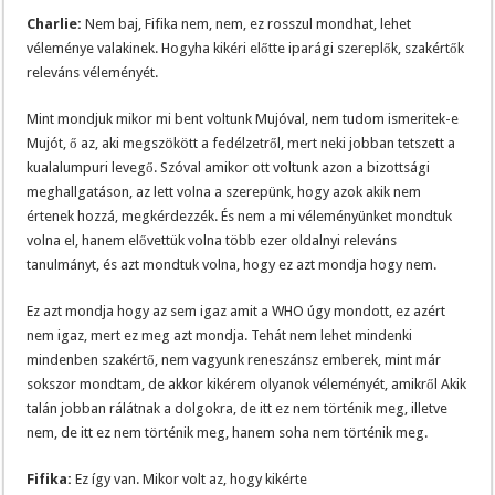
Charlie:
Nem baj, Fifika nem, nem, ez rosszul mondhat, lehet
véleménye valakinek. Hogyha kikéri előtte iparági szereplők, szakértők
releváns véleményét.
Mint mondjuk mikor mi bent voltunk Mujóval, nem tudom ismeritek-e
Mujót, ő az, aki megszökött a fedélzetről, mert neki jobban tetszett a
kualalumpuri levegő. Szóval amikor ott voltunk azon a bizottsági
meghallgatáson, az lett volna a szerepünk, hogy azok akik nem
értenek hozzá, megkérdezzék. És nem a mi véleményünket mondtuk
volna el, hanem elővettük volna több ezer oldalnyi releváns
tanulmányt, és azt mondtuk volna, hogy ez azt mondja hogy nem.
Ez azt mondja hogy az sem igaz amit a WHO úgy mondott, ez azért
nem igaz, mert ez meg azt mondja. Tehát nem lehet mindenki
mindenben szakértő, nem vagyunk reneszánsz emberek, mint már
sokszor mondtam, de akkor kikérem olyanok véleményét, amikről Akik
talán jobban rálátnak a dolgokra, de itt ez nem történik meg, illetve
nem, de itt ez nem történik meg, hanem soha nem történik meg.
Fifika:
Ez így van. Mikor volt az, hogy kikérte