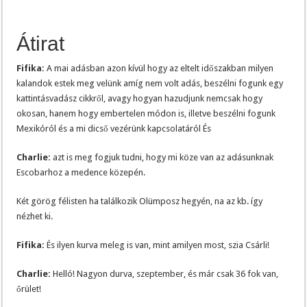
Átirat
Fifika:
A mai adásban azon kívül hogy az eltelt időszakban milyen
kalandok estek meg velünk amíg nem volt adás, beszélni fogunk egy
kattintásvadász cikkről, avagy hogyan hazudjunk nemcsak hogy
okosan, hanem hogy embertelen módon is, illetve beszélni fogunk
Mexikóról és a mi dicső vezérünk kapcsolatáról És
Charlie:
azt is meg fogjuk tudni, hogy mi köze van az adásunknak
Escobarhoz a medence közepén.
Két görög félisten ha találkozik Olümposz hegyén, na az kb. így
nézhet ki.
Fifika:
És ilyen kurva meleg is van, mint amilyen most, szia Csárli!
Charlie:
Helló! Nagyon durva, szeptember, és már csak 36 fok van,
őrület!