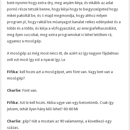
bent nyomni hogy extra dry, meg anyám kínja, és inkább az adat
pornó része tetszik benne, hogy kiírja hogy te beigyszelgeted hogy
miket pakoltál be, és ő majd megmondja, hogy ahhoz milyen
program jó, hogy raktál be műanyagot kanalat retkes edényeket és a
többi és a többi, és kiírja a vízfogyasztást, az energiafelhasználást,
meg ilyen cuccokat, meg extra programokat is lehet letölteni rá,
ugyanez a mosógép.
A mosógép az még most nincs itt, de azért ez így nagyon fájdalmas
volt ezt most így ezt a nyarat így. Le
Fifika:
kell hozni azt a mosógépet, ami fönt van. Vagy lent van a
mosógép?
Charlie:
Fönt van.
Fifika:
Azt le kell hozni. Abba ugye van egy betontömb. Csak így
Jelzem, tehát ilyen hány kiló lehet? 60-80 Mi
Charlie:
gép? Hát a mostani az 90 valamennyi, a következő egy
százas.