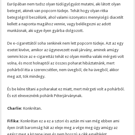
Európában nem tudsz olyan tüdőgyógyást mutatni, aki látott olyan
beteget, akinek van popcorn tüdeje. Tehát hogy olyan ritka
betegségről beszélünk, ahol valami iszonyatos mennyiségű diacetilt
kellett a naponta magához vennie, vagy belélegezni az adott
munkásnak, aki ugye ilyen gyárba dolgozott.
De e-cigarettától soha senkinek nem lett popcorn tüdeje. Azt az egy
esetet kivéve, amikor az úgynevezett evali járvány, aminek amúgy
semmi köze az e-cigarettáz tehát ez olyan mintha valaki mérgeti volt
volna, és most holnaptól az összes poharat hibáztatnánk, mert
pohárból itta a szerencsétlen, nem üvegből, de ha üvegből, akkor
meg azt, tök mindegy.
És be kéne tiltani a poharakat ez miatt, mert mérgeti volt a pohárból.
És ezt elneveznénk pohárik Péterjárványnak.
Charlie:
Konkrétan.
Fifika:
Konkrétan ez a ez a sztori és aztán mi van még ebben ami
ilyen őrült baromság hát az eleje meg a vége meg úgy amúgy az
egész meg a közepe igen és nem hosszú a cikk egyébként