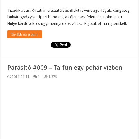
Tizedik adás, Krisztián visszatér, és Blekit is vendégül látjuk. Rengeteg
bulvár, gyógyszeripari bűnözés, az élet 30W felett, és 1 ohm alatt.
Hülye kérdések, és ugyanennyi okos válasz. Rejtsük el, ha rejteni kell.
Tovább olvasom »
Párásító #009 – Taifun egy pohár vízben
2014-04-11
1
1,875