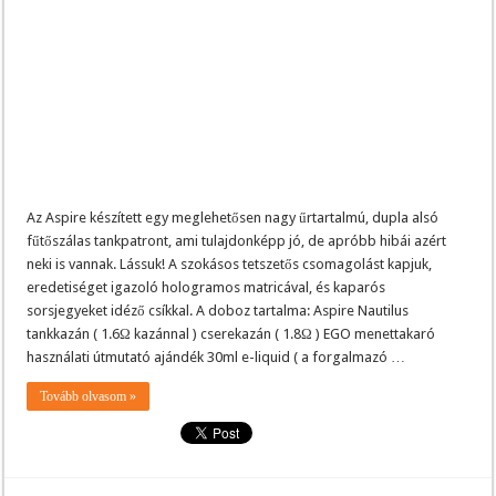
Az Aspire készített egy meglehetősen nagy űrtartalmú, dupla alsó
fűtőszálas tankpatront, ami tulajdonképp jó, de apróbb hibái azért
neki is vannak. Lássuk! A szokásos tetszetős csomagolást kapjuk,
eredetiséget igazoló hologramos matricával, és kaparós
sorsjegyeket idéző csíkkal. A doboz tartalma: Aspire Nautilus
tankkazán ( 1.6Ω kazánnal ) cserekazán ( 1.8Ω ) EGO menettakaró
használati útmutató ajándék 30ml e-liquid ( a forgalmazó …
Tovább olvasom »