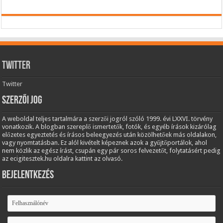
Twitter
Twitter
Szerzői jog
A weboldal teljes tartalmára a szerzői jogról szóló 1999. évi LXXVI. törvény
vonatkozik. A blogban szereplő ismertetők, fotók, és egyéb írások kizárólag
előzetes egyeztetés és írásos beleegyezés után közölhetőek más oldalakon,
vagy nyomtatásban. Ez alól kivételt képeznek azok a gyűjtőportálok, ahol
nem közlik az egész írást, csupán egy pár soros felvezetőt, folytatásért pedig
az ecigitesztek.hu oldalra kattint az olvasó.
Bejelentkezés