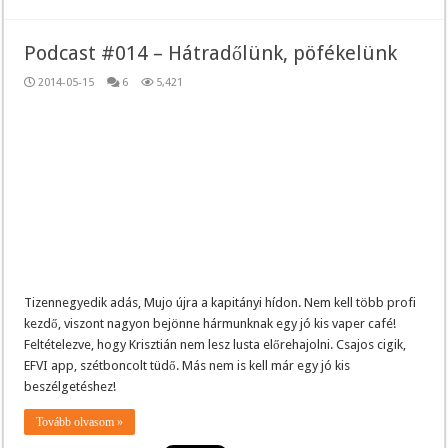
Podcast #014 – Hátradőlünk, pöfékelünk
2014-05-15
6
5,421
Tizennegyedik adás, Mujo újra a kapitányi hídon. Nem kell több profi
kezdő, viszont nagyon bejönne hármunknak egy jó kis vaper café!
Feltételezve, hogy Krisztián nem lesz lusta előrehajolni. Csajos cigik,
EFVI app, szétboncolt tüdő. Más nem is kell már egy jó kis
beszélgetéshez!
Tovább olvasom »