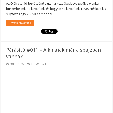
Az Oláh család beköszönője után a kezdőket bevezetjük a wanker
bunkerbe, mit ne keverjünk, és hogyan ne keverjünk. Levezetésként kis
súlyzózás egy 26650-es moddal.
Tovább olvasom »
Párásító #011 – A kínaiak már a spájzban
vannak
2014-04-25
1
1,921