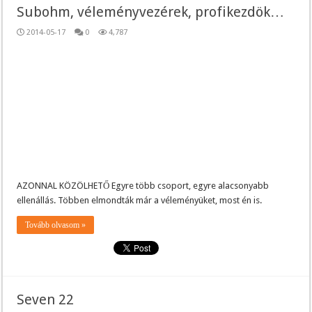
Subohm, véleményvezérek, profikezdök…
2014-05-17
0
4,787
AZONNAL KÖZÖLHETŐ Egyre több csoport, egyre alacsonyabb
ellenállás. Többen elmondták már a véleményüket, most én is.
Tovább olvasom »
Seven 22