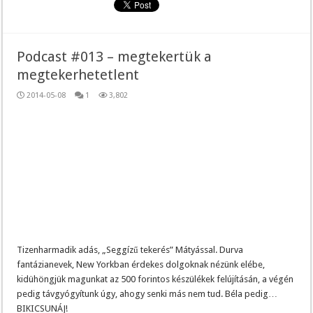
Podcast #013 – megtekertük a
megtekerhetetlent
2014-05-08
1
3,802
Tizenharmadik adás, „Seggízű tekerés” Mátyással. Durva
fantázianevek, New Yorkban érdekes dolgoknak nézünk elébe,
kidühöngjük magunkat az 500 forintos készülékek felújításán, a végén
pedig távgyógyítunk úgy, ahogy senki más nem tud. Béla pedig…
BIKICSUNÁJ!