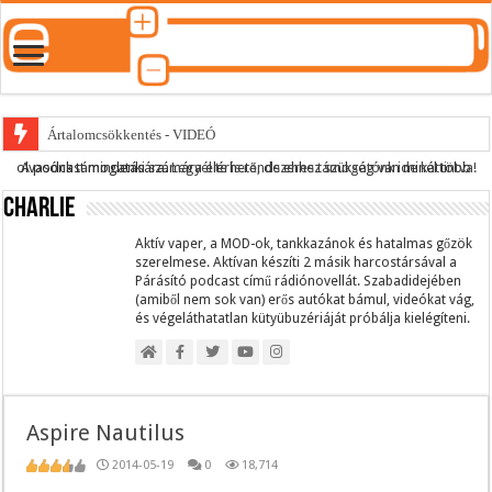
Ártalomcsökkentés - VIDEÓ
A podcast mindenki számára elérhető, de ehhez szükség van minél több olvasónk támogatására.
Legyél te is rendszeres támogatónk ide kattintva!
E-cigi használati szokások 2.0
Charlie
Android Podcast alkalmazás letöltése
Párásító podcast lejátszási lista
Aktív vaper, a MOD-ok, tankkazánok és hatalmas gőzök
szerelmese. Aktívan készíti 2 másik harcostársával a
Párásító podcast című rádiónovellát. Szabadidejében
(amiből nem sok van) erős autókat bámul, videókat vág,
és végeláthatatlan kütyübuzériáját próbálja kielégíteni.
Aspire Nautilus
2014-05-19
0
18,714