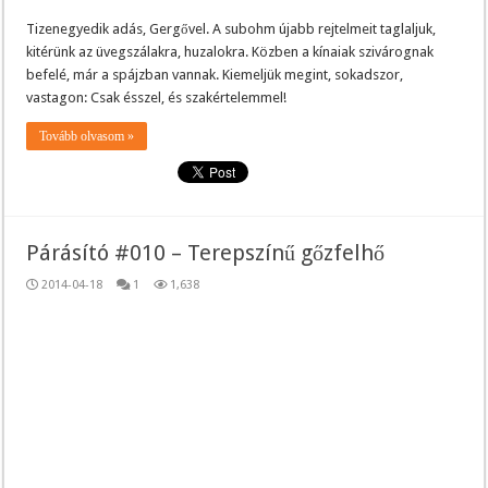
Tizenegyedik adás, Gergővel. A subohm újabb rejtelmeit taglaljuk,
kitérünk az üvegszálakra, huzalokra. Közben a kínaiak szivárognak
befelé, már a spájzban vannak. Kiemeljük megint, sokadszor,
vastagon: Csak ésszel, és szakértelemmel!
Tovább olvasom »
Párásító #010 – Terepszínű gőzfelhő
2014-04-18
1
1,638