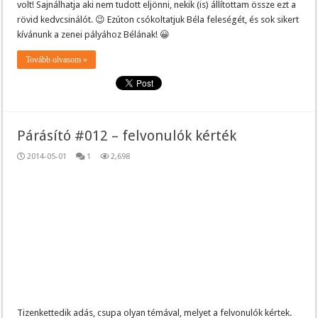
volt! Sajnálhatja aki nem tudott eljönni, nekik (is) állítottam össze ezt a
rövid kedvcsinálót. 😉 Ezúton csókoltatjuk Béla feleségét, és sok sikert
kívánunk a zenei pályához Bélának! 😀
Tovább olvasom »
Párásító #012 – felvonulók kérték
2014-05-01
1
2,698
Tizenkettedik adás, csupa olyan témával, melyet a felvonulók kértek.