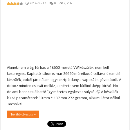
2014-05-17
0
2,716
Akinek nem elég férfias a 18650 méretű VW készülék, nem kell
keseregnie. Kapható itthon is már 26650 méretkódú cellával üzemelő
készülék, ebből járt nálam egy tesztpéldány a vape42.hu jóvoltából. A
doboz minden csicsát mellőz, a mérete sem különösképp kirívó. No
de ami benne található! Egy méretes egykezes súlyzó. 🙂 A készülék
külső paraméterei: 30 mm * 137 mm 272 gramm, akkumulátor nélkül
Technikai …
Tovább olvasom »