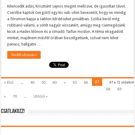
Kilencedik adás, Krisztiánt sajnos megint mellőzve, de igazoltan távol.
Cserébe kaptok Gergőtől egy kis sub-ohm bevezetőt, hogy ne mindig
a fórumon kapja a sablon kérdéseket privátban. Szóba kerül még
robbanó valami, a sötét nagyúr visszatért, amúgy meg csemegézünk
kicsit a Hades klónon és a címadó Taifun modon. A téma elragadott
minket, majdnem másfél órában beszélgettünk, szóval nem lehet
panasz, hallgatni …
Tovább olvasom »
67
« Első
...
40
50
60
«
65
66
67 a 72 oldalból
68
69
»
70
...
Utolsó »
CSATLAKOZZ!