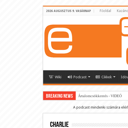
Főoldal
Kazáno
2026 AUGUSZTUS 9. VASÁRNAP
Wiki
Podcast
Cikkek
Idö
BREAKING NEWS
Ártalomcsökkentés - VIDEÓ
E-cigi használati szokások 2.0
A podcast mindenki számára elér
Android Podcast alkalmazás letö
Charlie
Párásító podcast lejátszási lista