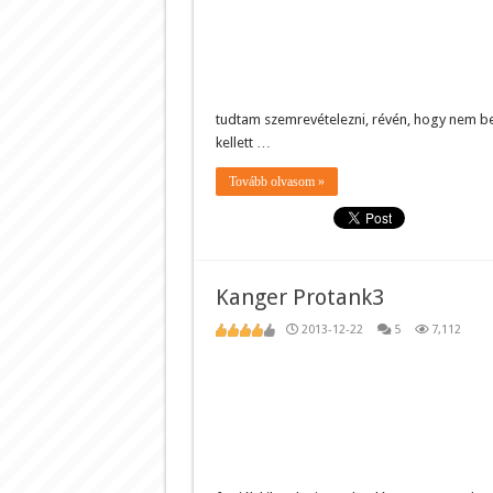
tudtam szemrevételezni, révén, hogy nem bes
kellett …
Tovább olvasom »
Kanger Protank3
2013-12-22
5
7,112