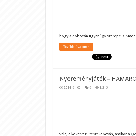
hogy a dobozán ugyanúgy szerepel a Made 
Tovább olvasom »
Nyereményjáték – HAMAR
2014-01-03
0
1,215
vele, a következő teszt kapcsán, amikor a QZ