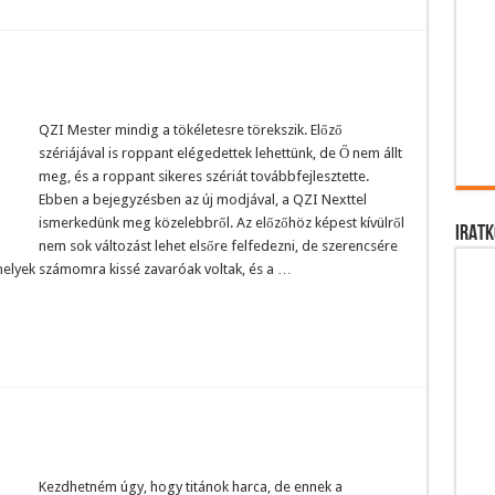
QZI Mester mindig a tökéletesre törekszik. Előző
szériájával is roppant elégedettek lehettünk, de Ő nem állt
meg, és a roppant sikeres szériát továbbfejlesztette.
Ebben a bejegyzésben az új modjával, a QZI Nexttel
ismerkedünk meg közelebbről. Az előzőhöz képest kívülről
IRATK
nem sok változást lehet elsőre felfedezni, de szerencsére
melyek számomra kissé zavaróak voltak, és a …
Kezdhetném úgy, hogy titánok harca, de ennek a