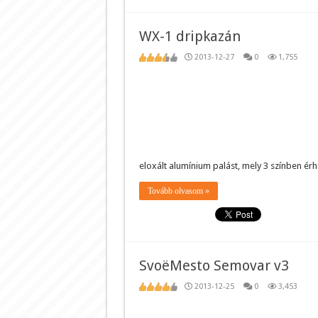
WX-1 dripkazán
2013-12-27
0
1,755
eloxált alumínium palást, mely 3 színben érh
Tovább olvasom »
SvoëMesto Semovar v3
2013-12-25
0
3,453