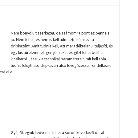
Nem bonyolult szerkezet, de számomra pont ez benne a
jó. Nem lehet, és nem is kell túlmisztifikálni ezt a
dripkazánt. Amit tudnia kell, azt maradéktalanul teljesíti, és
egy kis türelemmel igen jó ízeket és gőzt lehet belőle
kicsikarni. Lássuk a technikai paramétereit, mit kell róla
tudni: felújítható dripkazán alsó levegőzéssel rendelkezik
ető el a …
Gyűjtők egyik kedvence lehet a soron következő darab,