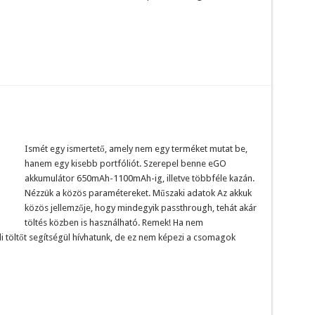
Ismét egy ismertető, amely nem egy terméket mutat be,
hanem egy kisebb portfóliót. Szerepel benne eGO
akkumulátor 650mAh-1100mAh-ig, illetve többféle kazán.
Nézzük a közös paramétereket. Műszaki adatok Az akkuk
közös jellemzője, hogy mindegyik passthrough, tehát akár
töltés közben is használható. Remek! Ha nem
 töltőt segítségül hívhatunk, de ez nem képezi a csomagok