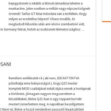
bejegyzésnek is inkább a klónok támadása lehetne a
munkacíme. Jelen esetben a méltán nagy népszerűségnek
örvendő Taifun GT kínai másolata van a terítéken. Hogy
milyen az eredetihez képest? Olvass tovább, és
megtudod! Kibontás után ami elsőre szembetűnő volt,
in Germany felirat, holott az eszköznek Németországhoz …
OSAN!
Remélem emlékeztek rá ( aki nem, IDE KATTINTVA
pótolhatja eme hiányosságot ), hogy QZI mester
komplett MOD családjával indult útjára ennek a honlapnak
a története. Jómagam nagyon megszerettem a
készülékeket, illetve QZI-ban is egy roppant korrekt
mestert ismerhettem meg. A napokban beszélgettem
I Next-et, illetve a hozzá mindenben passzoló kiegészítőket