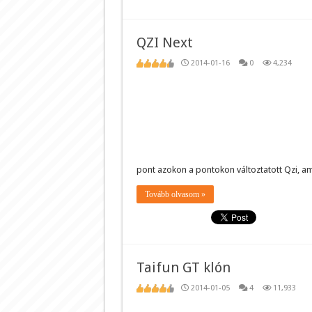
QZI Next
2014-01-16
0
4,234
pont azokon a pontokon változtatott Qzi, a
Tovább olvasom »
Taifun GT klón
2014-01-05
4
11,933