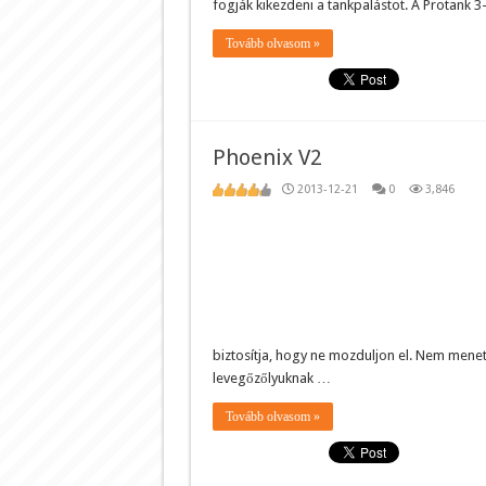
fogják kikezdeni a tankpalástot. A Protank 
Tovább olvasom »
Phoenix V2
2013-12-21
0
3,846
biztosítja, hogy ne mozduljon el. Nem menete
levegőzőlyuknak …
Tovább olvasom »