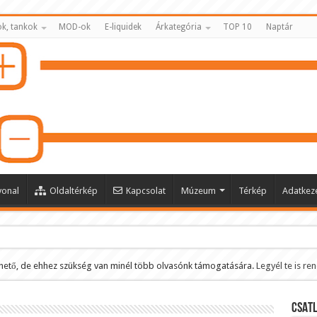
k, tankok
MOD-ok
E-liquidek
Árkategória
TOP 10
Naptár
vonal
Oldaltérkép
Kapcsolat
Múzeum
Térkép
Adatkeze
hető, de ehhez szükség van minél több olvasónk támogatására.
Legyél te is re
ltése
CSATL