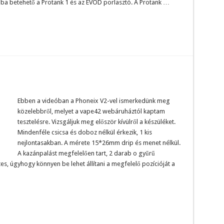
3-ba betehető a Protank 1 és az EVOD porlasztó. A Protank …
Ebben a videóban a Phoneix V2-vel ismerkedünk meg
közelebbről, melyet a vape42 webáruháztól kaptam
tesztelésre. Vizsgáljuk meg először kívülről a készüléket.
Mindenféle csicsa és doboz nélkül érkezik, 1 kis
nejlontasakban. A mérete 15*26mm drip és menet nélkül.
A kazánpalást megfelelően tart, 2 darab o gyűrű
s, úgyhogy könnyen be lehet állítani a megfelelő pozícióját a