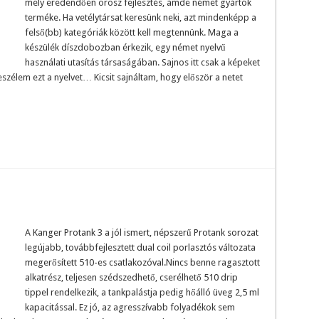
mely eredendően orosz fejlesztés, ámde német gyártók
terméke. Ha vetélytársat keresünk neki, azt mindenképp a
felső(bb) kategóriák között kell megtennünk. Maga a
készülék díszdobozban érkezik, egy német nyelvű
használati utasítás társaságában. Sajnos itt csak a képeket
zélem ezt a nyelvet… Kicsit sajnáltam, hogy először a netet
A Kanger Protank 3 a jól ismert, népszerű Protank sorozat
legújabb, továbbfejlesztett dual coil porlasztós változata
megerősített 510-es csatlakozóval.Nincs benne ragasztott
alkatrész, teljesen szédszedhető, cserélhető 510 drip
tippel rendelkezik, a tankpalástja pedig hőálló üveg 2,5 ml
kapacitással. Ez jó, az agresszívabb folyadékok sem