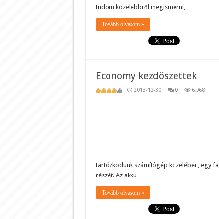
tudom közelebbről megismerni, …
Tovább olvasom »
Economy kezdöszettek
2013-12-30
0
6,068
tartózkodunk számítógép közelében, egy fali
részét. Az akku …
Tovább olvasom »