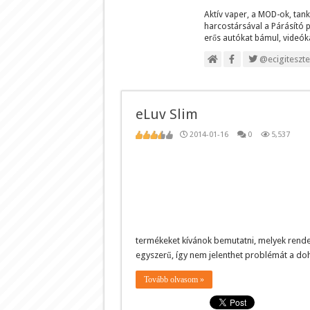
Aktív vaper, a MOD-ok, tan
harcostársával a Párásító 
erős autókat bámul, videóka
@ecigiteszte
eLuv Slim
2014-01-16
0
5,537
termékeket kívánok bemutatni, melyek rende
egyszerű, így nem jelenthet problémát a doh
Tovább olvasom »