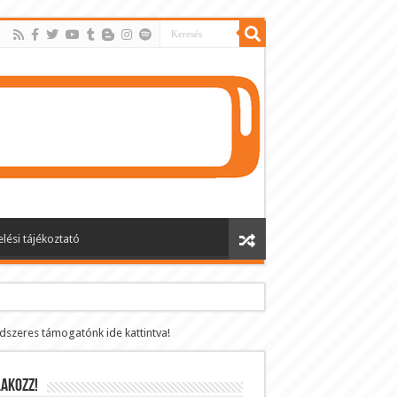
lési tájékoztató
ndszeres támogatónk ide kattintva!
AKOZZ!