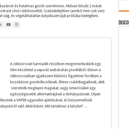
kkazánok és hatalmas gőzök szerelmese. Aktívan készíti 2 másik
podcast című rádiónovellát. Szabadidejében (amiből nem sok van)
t vág, és végeláthatatlan kütyübuzériáját próbálja kielégíteni.
DISCO
k
A cikksorozat harmadik részében megismerkedünk egy
Slim készlettel a vape42 webáruház jóvoltából. Ebben a
cikksorozatban igyekszem különös figyelmet fordítani a
leszokáson gondolkozóknak, illetve családtagjaiknak, akik
szeretnék meglepni magukat, vagy ismerősüket egy
egészségesebb alternatívájával a dohányzásnak. Olyan
lkeznek a VAPER egyesület ajánlásával, és beüzemelésük
ányzásról való áttérésben. Mit tartalmaz a készlet? …