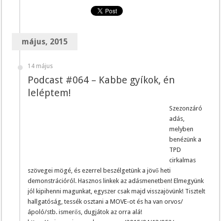
május, 2015
14 május
Podcast #064 – Kabbe gyíkok, én
leléptem!
Szezonzáró
adás,
melyben
benézünk a
TPD
cirkalmas
szövegei mögé, és ezerrel beszélgetünk a jövő heti
demonstrációról. Hasznos linkek az adásmenetben! Elmegyünk
jól kipihenni magunkat, egyszer csak majd visszajövünk! Tisztelt
hallgatóság, tessék osztani a MOVE-ot és ha van orvos/
ápoló/stb. ismerős, dugjátok az orra alá!