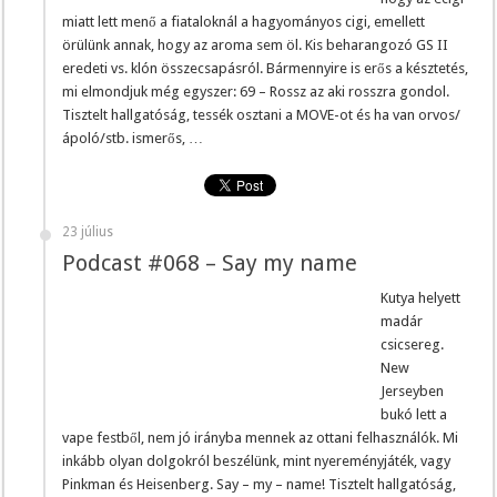
miatt lett menő a fiataloknál a hagyományos cigi, emellett
örülünk annak, hogy az aroma sem öl. Kis beharangozó GS II
eredeti vs. klón összecsapásról. Bármennyire is erős a késztetés,
mi elmondjuk még egyszer: 69 – Rossz az aki rosszra gondol.
Tisztelt hallgatóság, tessék osztani a MOVE-ot és ha van orvos/
ápoló/stb. ismerős, …
23 július
Podcast #068 – Say my name
Kutya helyett
madár
csicsereg.
New
Jerseyben
bukó lett a
vape festből, nem jó irányba mennek az ottani felhasználók. Mi
inkább olyan dolgokról beszélünk, mint nyereményjáték, vagy
Pinkman és Heisenberg. Say – my – name! Tisztelt hallgatóság,