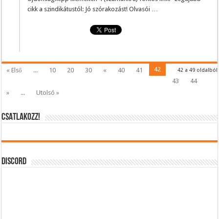
cikk a szindikátustól: Jó szórakozást! Olvasói …
42
« Első
...
10
20
30
«
40
41
42 a 49 oldalból
43
44
»
...
Utolsó »
CSATLAKOZZ!
DISCORD