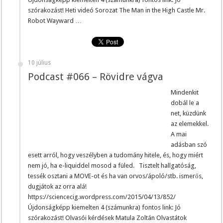
szórakozást! Heti videó Sorozat The Man in the High Castle Mr.
Robot Wayward …
10 július
Podcast #066 – Rövidre vágva
Mindenkit
dobál le a
net, küzdünk
az elemekkel.
A mai
adásban szó
esett arról, hogy veszélyben a tudomány hitele, és, hogy miért
nem jó, ha e-liquiddel mosod a füled. Tisztelt hallgatóság,
tessék osztani a MOVE-ot és ha van orvos/ápoló/stb. ismerős,
dugjátok az orra alá!
https://sciencecig.wordpress.com/2015/04/13/852/
Újdonságképp kiemelten 4 (számunkra) fontos link: Jó
szórakozást! Olvasói kérdések Matula Zoltán Olvastátok