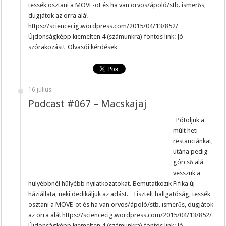
tessék osztani a MOVE-ot és ha van orvos/ápoló/stb. ismerős,
dugjátok az orra alá!
https://sciencecig.wordpress.com/2015/04/13/852/
Újdonságképp kiemelten 4 (számunkra) fontos link: Jó
szórakozást! Olvasói kérdések …
16 július
Podcast #067 – Macskajaj
Pótoljuk a
múlt heti
restanciánkat,
utána pedig
górcső alá
vesszük a
hülyébbnél hülyébb nyilatkozatokat. Bemutatkozik Fifika új
háziállata, neki dedikáljuk az adást. Tisztelt hallgatóság, tessék
osztani a MOVE-ot és ha van orvos/ápoló/stb. ismerős, dugjátok
az orra alá! https://sciencecig.wordpress.com/2015/04/13/852/
Újdonságképp kiemelten 4 (számunkra) fontos link: Jó