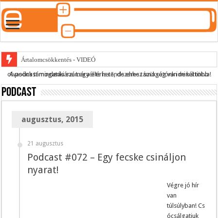
Ártalomcsökkentés - VIDEÓ
A podcast mindenki számára elérhető, de ehhez szükség van minél több olvasónk támogatására.
Legyél te is rendszeres támogatónk ide kattintva!
E-cigi használati szokások 2.0
Podcast
Android Podcast alkalmazás letöltése
Párásító podcast lejátszási lista
augusztus, 2015
21 augusztus
Podcast #072 – Egy fecske csináljon
nyarat!
Végre jó hír
van
túlsúlyban! Cs
ócsálgatjuk