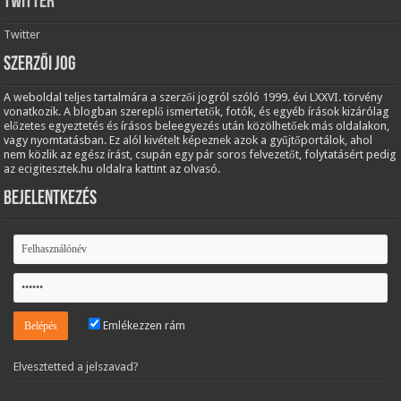
Twitter
Twitter
Szerzői jog
A weboldal teljes tartalmára a szerzői jogról szóló 1999. évi LXXVI. törvény
vonatkozik. A blogban szereplő ismertetők, fotók, és egyéb írások kizárólag
előzetes egyeztetés és írásos beleegyezés után közölhetőek más oldalakon,
vagy nyomtatásban. Ez alól kivételt képeznek azok a gyűjtőportálok, ahol
nem közlik az egész írást, csupán egy pár soros felvezetőt, folytatásért pedig
az ecigitesztek.hu oldalra kattint az olvasó.
Bejelentkezés
Emlékezzen rám
Elvesztetted a jelszavad?