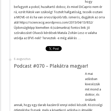
hogy
befagyott a pokol, huzaltartó doboz, és mivel DiCaprio nem ér
rá, ezrét Rátok van szükség! Tisztelt hallgatóság, tessék osztani
a MOVE-ot és ha van orvos/ápoló/stb. ismerős, dugjátok az orra
alá! https://sciencecig.wordpress.com/2015/04/13/852/
Újdonságképp kiemelten 4 (számunkra) fontos link: Jó
szórakozást! Olvasói kérdések Matula Zoltán Lesz-e valaha
utódja az EFVI-nek? Terveztek -e még aláírás …
6 augusztus
Podcast #070 – Plakátra magyar!
A mai
adásban
kivesézzük
mit mond a
doktor, és
örülünk
annak, hogy egy darab kazánról ennyi videó készült. Közösségi
ötletelésbe fogunk, mely a következő adásba is átnyúlik: