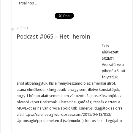
Farsalinos …
2 július
Podcast #065 – Heti heroin
Ez is
elérkezett:
S02E01
Visszatérve a
pihenésről ott
folytatjuk,
ahol abbahagytuk. Kis élménybeszámoló az amerikai útról,
utána elmélkedünk kiégessük-e vagy sem, illetve konstatáljuk,
hogy 1 hónap alatt semmi nem változott. Sajnos. Köszönjük az
olvasói képet Borisznak! Tisztelt hallgatóság, tessék osztani a
MOVE-ot és ha van orvos/ápoló/stb. ismerős, dugjátok az orra
alá! https://sciencecig.wordpress.com/2015/04/13/852/
Újdonságképp kiemelten 4 (számunkra) fontos link: Legújabb
…