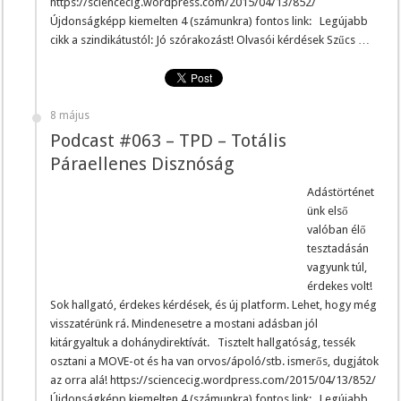
https://sciencecig.wordpress.com/2015/04/13/852/
Újdonságképp kiemelten 4 (számunkra) fontos link: Legújabb
cikk a szindikátustól: Jó szórakozást! Olvasói kérdések Szűcs …
8 május
Podcast #063 – TPD – Totális
Páraellenes Disznóság
Adástörténet
ünk első
valóban élő
tesztadásán
vagyunk túl,
érdekes volt!
Sok hallgató, érdekes kérdések, és új platform. Lehet, hogy még
visszatérünk rá. Mindenesetre a mostani adásban jól
kitárgyaltuk a dohánydirektívát. Tisztelt hallgatóság, tessék
osztani a MOVE-ot és ha van orvos/ápoló/stb. ismerős, dugjátok
az orra alá! https://sciencecig.wordpress.com/2015/04/13/852/
Újdonságképp kiemelten 4 (számunkra) fontos link: Legújabb