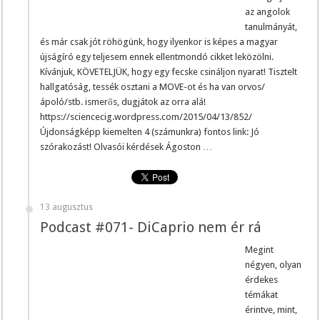
az angolok
tanulmányát,
és már csak jót röhögünk, hogy ilyenkor is képes a magyar
újságíró egy teljesem ennek ellentmondó cikket leközölni.
Kívánjuk, KÖVETELJÜK, hogy egy fecske csináljon nyarat! Tisztelt
hallgatóság, tessék osztani a MOVE-ot és ha van orvos/
ápoló/stb. ismerős, dugjátok az orra alá!
https://sciencecig.wordpress.com/2015/04/13/852/
Újdonságképp kiemelten 4 (számunkra) fontos link: Jó
szórakozást! Olvasói kérdések Ágoston …
13 augusztus
Podcast #071- DiCaprio nem ér rá
Megint
négyen, olyan
érdekes
témákat
érintve, mint,