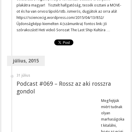
plakátra magyar! Tisztelt hallgatóság, tessék osztani a MOVE-
ot és ha van orvos/ápoló/stb. ismerős, dugjátok az orra alá!
https://sciencecig.wordpress.com/2015/04/13/852/
Újdonságképp kiemelten 4 (számunkra) fontos link: Jó
szórakozást! Heti videó Sorozat The Last Ship Kultúra …
július, 2015
31 július
Podcast #069 – Rossz az aki rosszra
gondol
Megfejtjük
miért tudnak
olyan
marhaságoka
t kitalálni,
hogy az ecigi