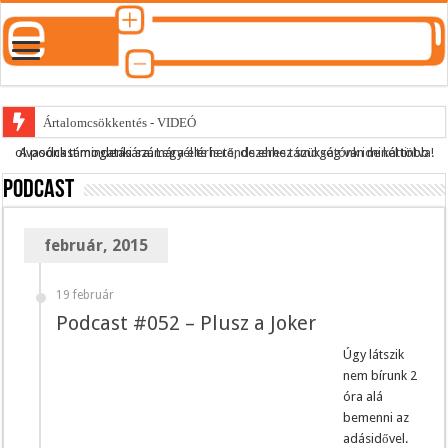
Ártalomcsökkentés - VIDEÓ
A podcast mindenki számára elérhető, de ehhez szükség van minél több olvasónk támogatására.
Legyél te is rendszeres támogatónk ide kattintva!
E-cigi használati szokások 2.0
Podcast
Android Podcast alkalmazás letöltése
Párásító podcast lejátszási lista
február, 2015
19 február
Podcast #052 – Plusz a Joker
Úgy látszik
nem bírunk 2
óra alá
bemenni az
adásidővel.