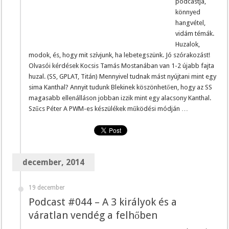
podcastja,
könnyed
hangvétel,
vidám témák.
Huzalok,
modok, és, hogy mit szívjunk, ha lebetegszünk. Jó szórakozást!
Olvasói kérdések Kocsis Tamás Mostanában van 1-2 újabb fajta
huzal. (SS, GPLAT, Titán) Mennyivel tudnak mást nyújtani mint egy
sima Kanthal? Annyit tudunk Blekinek köszönhetően, hogy az SS
magasabb ellenálláson jobban izzik mint egy alacsony Kanthal.
Szűcs Péter A PWM-es készülékek működési módján …
december, 2014
19 december
Podcast #044 – A 3 királyok és a
váratlan vendég a felhőben