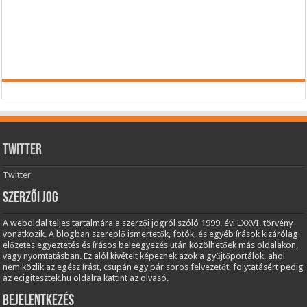
Twitter
Twitter
Szerzői jog
A weboldal teljes tartalmára a szerzői jogról szóló 1999. évi LXXVI. törvény
vonatkozik. A blogban szereplő ismertetők, fotók, és egyéb írások kizárólag
előzetes egyeztetés és írásos beleegyezés után közölhetőek más oldalakon,
vagy nyomtatásban. Ez alól kivételt képeznek azok a gyűjtőportálok, ahol
nem közlik az egész írást, csupán egy pár soros felvezetőt, folytatásért pedig
az ecigitesztek.hu oldalra kattint az olvasó.
Bejelentkezés