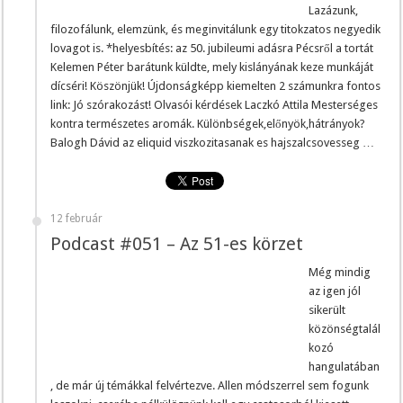
Lazázunk,
filozofálunk, elemzünk, és meginvitálunk egy titokzatos negyedik
lovagot is. *helyesbítés: az 50. jubileumi adásra Pécsről a tortát
Kelemen Péter barátunk küldte, mely kislányának keze munkáját
dícséri! Köszönjük! Újdonságképp kiemelten 2 számunkra fontos
link: Jó szórakozást! Olvasói kérdések Laczkó Attila Mesterséges
kontra természetes aromák. Különbségek,előnyök,hátrányok?
Balogh Dávid az eliquid viszkozitasanak es hajszalcsovesseg …
12 február
Podcast #051 – Az 51-es körzet
Még mindig
az igen jól
sikerült
közönségtalál
kozó
hangulatában
, de már új témákkal felvértezve. Allen módszerrel sem fogunk