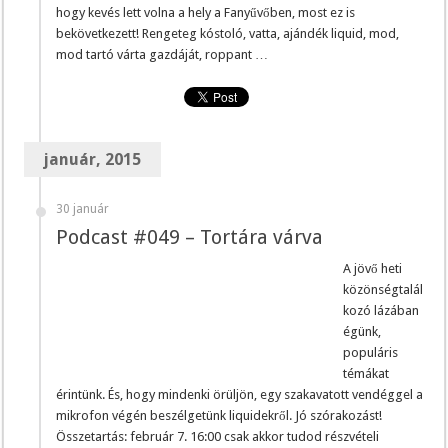
hogy kevés lett volna a hely a Fanyűvőben, most ez is
bekövetkezett! Rengeteg kóstoló, vatta, ajándék liquid, mod,
mod tartó várta gazdáját, roppant …
január, 2015
30 január
Podcast #049 – Tortára várva
A jövő heti
közönségtalál
kozó lázában
égünk,
populáris
témákat
érintünk. És, hogy mindenki örüljön, egy szakavatott vendéggel a
mikrofon végén beszélgetünk liquidekről. Jó szórakozást!
Összetartás: február 7. 16:00 csak akkor tudod részvételi