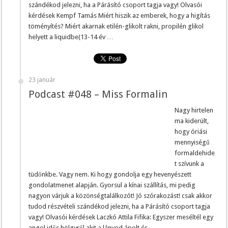
szándékod jelezni, ha a Párásító csoport tagja vagy! Olvasói
kérdések Kempf Tamás Miért hiszik az emberek, hogy a higítás
töményítés? Miért akarnak etilén-glikolt rakni, propilén glikol
helyett a liquidbe(13-14 év …
23 január
Podcast #048 – Miss Formalin
Nagy hirtelen
ma kiderült,
hogy óriási
mennyiségű
formaldehide
t szívunk a
tüdőnkbe. Vagy nem. Ki hogy gondolja egy hevenyészett
gondolatmenet alapján. Gyorsul a kínai szállítás, mi pedig
nagyon várjuk a közönségtalálkozót! Jó szórakozást! csak akkor
tudod részvételi szándékod jelezni, ha a Párásító csoport tagja
vagy! Olvasói kérdések Laczkó Attila Fifika: Egyszer meséltél egy
angol idős hölgyről akit a lányod ápolt és …