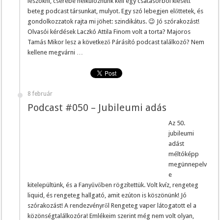
leszokni, cserébe nélkülöznünk kell egy csatasorból kiesett
beteg podcast társunkat, mulyot. Egy szó lebegjen előttetek, és
gondolkozzatok rajta mi jöhet: szindikátus. 😉 Jó szórakozást!
Olvasói kérdések Laczkó Attila Finom volt a torta? Majoros
Tamás Mikor lesz a következő Párásító podcast találkozó? Nem
kellene megvárni …
8 február
Podcast #050 – Jubileumi adás
Az 50.
jubileumi
adást
méltóképp
megünnepelv
e
kitelepültünk, és a Fanyűvőben rögzítettük. Volt kvíz, rengeteg
liquid, és rengeteg hallgató, amit ezúton is köszönünk! Jó
szórakozást! A rendezvényről Rengeteg vaper látogatott el a
közönségtalálkozóra! Emlékeim szerint még nem volt olyan,