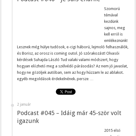
Szomorú
témával
kezdünk
sajnos, meg
kell erről is
emlékeznünk!
Lesznek még hülye tudósok, e-cigi háború, lejmoló felhasználók,
és Borisz, az orosz is coming outol. Jó szórakozást! Olvasói
kérdések Suhajda László Tud valaki valami módszert, hogy
hogyan előzhető meg a szélvédő párásodás? Az nem jó javaslat,
hogy ne gőzöljek autóban, sem az hogy húzzam le az ablakot.
egyéb megoldások érdekelnének. persze …
2 január
Podcast #045 – Idáig már 45-ször volt
igazunk
2015 első