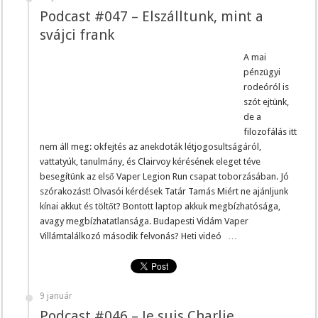
Podcast #047 – Elszálltunk, mint a
svájci frank
A mai
pénzügyi
rodeóról is
szót ejtünk,
de a
filozofálás itt
nem áll meg: okfejtés az anekdoták létjogosultságáról,
vattatyúk, tanulmány, és Clairvoy kérésének eleget téve
besegítünk az első Vaper Legion Run csapat toborzásában. Jó
szórakozást! Olvasói kérdések Tatár Tamás Miért ne ajánljunk
kínai akkut és töltőt? Bontott laptop akkuk megbízhatósága,
avagy megbízhatatlansága. Budapesti Vidám Vaper
Villámtalálkozó második felvonás? Heti videó …
9 január
Podcast #046 – Je suis Charlie