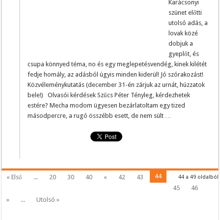
Karácsonyi
szünet előtti
utolsó adás, a
lovak közé
dobjuk a
gyeplőt, és
csupa könnyed téma, no és egy meglepetésvendég, kinek kilétét
fedje homály, az adásból úgyis minden kiderül! Jó szórakozást!
Közvéleménykutatás (december 31-én zárjuk az urnát, húzzatok
bele!) Olvasói kérdések Szűcs Péter Tényleg, kérdezhetek
estére? Mecha modom ügyesen bezárlatoltam egy tized
másodpercre, a rugó összébb esett, de nem sült …
44
« Első
...
20
30
40
«
42
43
44 a 49 oldalból
45
46
»
...
Utolsó »