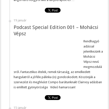
19 január
Podcast Special Edition 001 – Mohácsi
Vépsz
Rendhagyó
adással
jelentkezünk a
Mohácsi
Vépsz nevű
megmozdulá
sról. Fantasztikus ételek, remek társaság, az emelkedett
hangulatról a jóféle pálinka (is) gondoskodott. Köszönjük a
szervezést és meghívást Compo barátunknak! Clairvoy adásban
is említett gyönyörűsége Videó hamarosan!
15 január