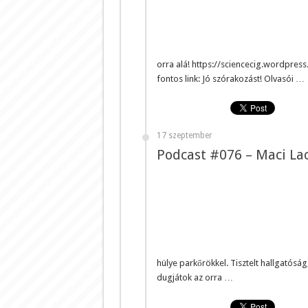
orra alá! https://sciencecig.wordpre
fontos link: Jó szórakozást! Olvasói …
17 szeptember
Podcast #076 – Maci Laci,
hülye parkőrökkel. Tisztelt hallgatósá
dugjátok az orra …