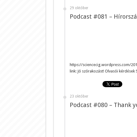
29 október
Podcast #081 – Hírorszá
https://sciencecig.wordpress.com/20
link: Jó szórakozást! Olvasói kérdése
23 október
Podcast #080 – Thank y