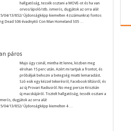
hallgatóság, tessék osztani a MOVE-ot és ha van
orvos/ápoló/stb. ismerős, dugjátok az orra alá!
15/04/13/852/ Újdonságképp kiemelten 4 (számunkra) fontos
lking Dead S06 évadnyitó Con Man Homeland S05 …
an páros
Mujo úgy csinál, mintha itt lenne, közben meg
elrohan 15 perc után. Azért mi tartjuk a frontot, és
próbáljuk behozni a betegség miatti lemaradást.
Szó esik egy kézzel tekerésről, Facebook tiltásról, és
az új Provari Radiusról. No meg persze Krisztián
új macskájáról. Tisztelt hallgatóság, tessék osztani a
merős, dugjátok az orra alá!
15/04/13/852/ Újdonságképp kiemelten 4 …