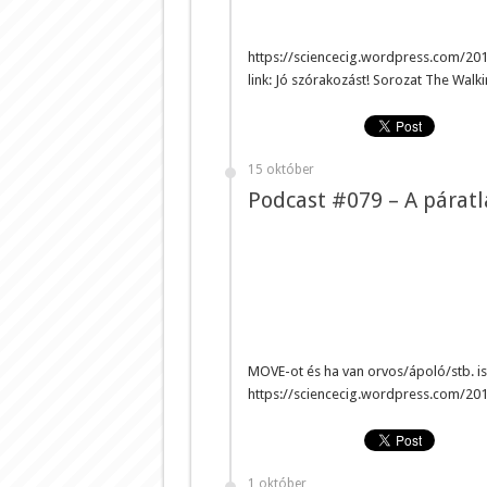
https://sciencecig.wordpress.com/20
link: Jó szórakozást! Sorozat The Wa
15 október
Podcast #079 – A páratl
MOVE-ot és ha van orvos/ápoló/stb. is
https://sciencecig.wordpress.com/20
1 október