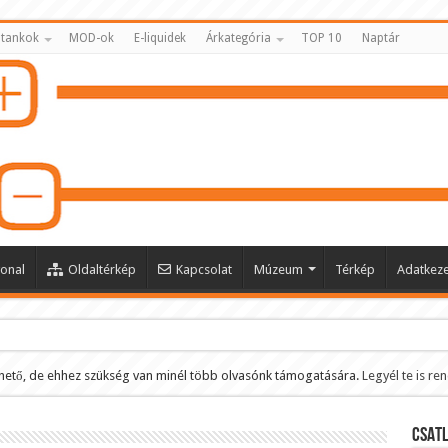
 tankok
MOD-ok
E-liquidek
Árkategória
TOP 10
Naptár
onal
Oldaltérkép
Kapcsolat
Múzeum
Térkép
Adatkeze
hető, de ehhez szükség van minél több olvasónk támogatására.
Legyél te is re
ltése
CSATL