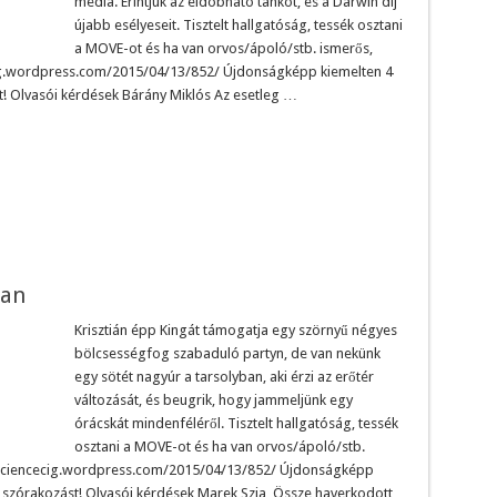
média. Érintjük az eldobható tankot, és a Darwin díj
újabb esélyeseit. Tisztelt hallgatóság, tessék osztani
a MOVE-ot és ha van orvos/ápoló/stb. ismerős,
ecig.wordpress.com/2015/04/13/852/ Újdonságképp kiemelten 4
st! Olvasói kérdések Bárány Miklós Az esetleg …
san
Krisztián épp Kingát támogatja egy szörnyű négyes
bölcsességfog szabaduló partyn, de van nekünk
egy sötét nagyúr a tarsolyban, aki érzi az erőtér
változását, és beugrik, hogy jammeljünk egy
órácskát mindenféléről. Tisztelt hallgatóság, tessék
osztani a MOVE-ot és ha van orvos/ápoló/stb.
://sciencecig.wordpress.com/2015/04/13/852/ Újdonságképp
ó szórakozást! Olvasói kérdések Marek Szia, Össze haverkodott