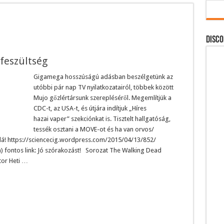
DISCO
 feszültség
Gigamega hosszúságú adásban beszélgetünk az
utóbbi pár nap TV nyilatkozatairól, többek között
Mujo gőzlértársunk szerepléséről. Megemlítjük a
CDC-t, az USA-t, és útjára indítjuk „Híres
hazai vaper” szekciónkat is. Tisztelt hallgatóság,
tessék osztani a MOVE-ot és ha van orvos/
alá! https://sciencecig.wordpress.com/2015/04/13/852/
 fontos link: Jó szórakozást! Sorozat The Walking Dead
or Heti …