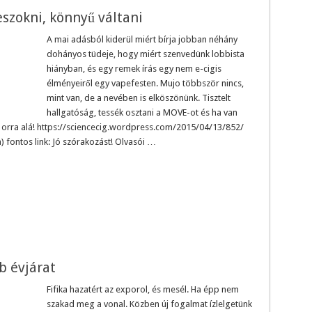
szokni, könnyű váltani
A mai adásból kiderül miért bírja jobban néhány
dohányos tüdeje, hogy miért szenvedünk lobbista
hiányban, és egy remek írás egy nem e-cigis
élményeiről egy vapefesten. Mujo többször nincs,
mint van, de a nevében is elköszönünk. Tisztelt
hallgatóság, tessék osztani a MOVE-ot és ha van
 orra alá! https://sciencecig.wordpress.com/2015/04/13/852/
fontos link: Jó szórakozást! Olvasói …
b évjárat
Fifika hazatért az exporol, és mesél. Ha épp nem
szakad meg a vonal. Közben új fogalmat ízlelgetünk