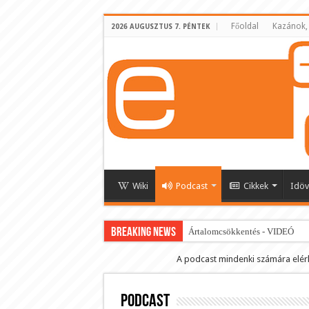
Főoldal
Kazánok,
2026 AUGUSZTUS 7. PÉNTEK
Wiki
Podcast
Cikkek
Idöv
BREAKING NEWS
Ártalomcsökkentés - VIDEÓ
E-cigi használati szokások 2.0
A podcast mindenki számára elér
Android Podcast alkalmazás letö
Podcast
Párásító podcast lejátszási lista