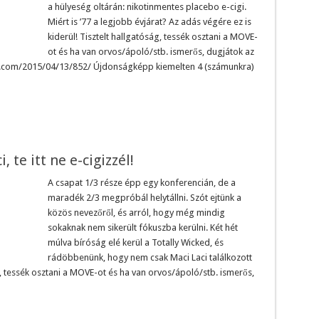
a hülyeség oltárán: nikotinmentes placebo e-cigi.
Miért is ’77 a legjobb évjárat? Az adás végére ez is
kiderül! Tisztelt hallgatóság, tessék osztani a MOVE-
ot és ha van orvos/ápoló/stb. ismerős, dugjátok az
ss.com/2015/04/13/852/ Újdonságképp kiemelten 4 (számunkra)
 te itt ne e-cigizzél!
A csapat 1/3 része épp egy konferencián, de a
maradék 2/3 megpróbál helytállni. Szót ejtünk a
közös nevezőről, és arról, hogy még mindig
sokaknak nem sikerült fókuszba kerülni. Két hét
múlva bíróság elé kerül a Totally Wicked, és
rádöbbenünk, hogy nem csak Maci Laci találkozott
g, tessék osztani a MOVE-ot és ha van orvos/ápoló/stb. ismerős,