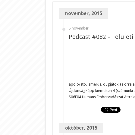
november, 2015
5 november
Podcast #082 – Felületi
ápoló/stb. ismerős, dugjátok az orra 
Újdonságképp kiemelten 4 (számunkra)
S06E04 Humans Embervadászat Attrakt
október, 2015