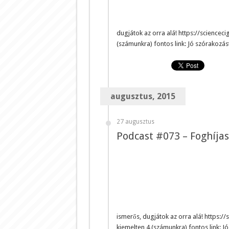
dugjátok az orra alá! https://scienc
(számunkra) fontos link: Jó szórakozá
augusztus, 2015
27 augusztus
Podcast #073 – Foghíja
ismerős, dugjátok az orra alá! https
kiemelten 4 (számunkra) fontos link: J