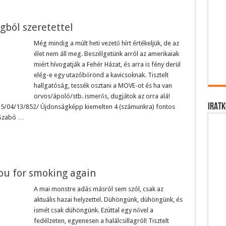
gból szeretettel
Még mindig a múlt heti vezető hírt értékeljük, de az
élet nem áll meg. Beszélgetünk arról az amerikaiak
miért hívogatják a Fehér Házat, és arra is fény derül
elég-e egy utazóbőrönd a kavicsoknak. Tisztelt
hallgatóság, tessék osztani a MOVE-ot és ha van
orvos/ápoló/stb. ismerős, dugjátok az orra alá!
IRATK
15/04/13/852/ Újdonságképp kiemelten 4 (számunkra) fontos
k Szabó …
ou for smoking again
A mai monstre adás másról sem szól, csak az
aktuális hazai helyzettel. Dühöngünk, dühöngünk, és
ismét csak dühöngünk. Ezúttal egy nővel a
fedélzeten, egyenesen a halálcsillagról! Tisztelt