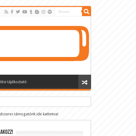
lési tájékoztató
ndszeres támogatónk ide kattintva!
AKOZZ!