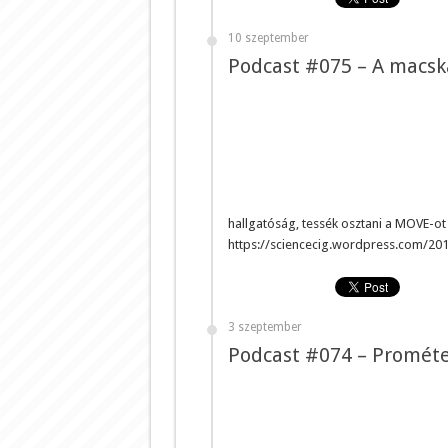
10 szeptember
Podcast #075 – A macsk
hallgatóság, tessék osztani a MOVE-ot 
https://sciencecig.wordpress.com/20
3 szeptember
Podcast #074 – Promét