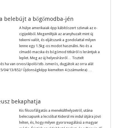
a belebújt a bőgőmodba-jén
A hülye amerikaiak épp kábítószert szívnak az e-
cigijeikből. Megemlítjük az aranyhuzalt mint új
tekerni valót, és eljátszunk a gondolattal milyen
lenne egy 1.5kg-os modot használni. No és a
címadó macska és bőgőmod titkáról is lerántjuk a
leplet. Meg az új helyesírásról… Tisztelt
és ha van orvos/ápoló/stb. ismerős, dugjátok az orra alá!
15/04/13/852/ Újdonságképp kiemelten 4 (számunkra) …
eusz bekaphatja
Kis filozofálgatás a menekülthelyzetről, utána
belecsapunk a lecsóba! Kiderül mi indul útjára jövő
héten, és, hogy milyen gyorsreagálású a magyar