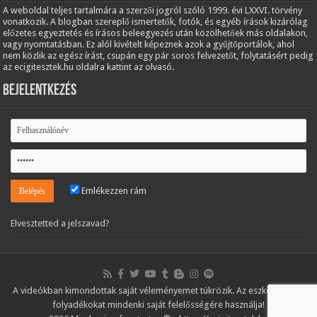
A weboldal teljes tartalmára a szerzői jogról szóló 1999. évi LXXVI. törvény
vonatkozik. A blogban szereplő ismertetők, fotók, és egyéb írások kizárólag
előzetes egyeztetés és írásos beleegyezés után közölhetőek más oldalakon,
vagy nyomtatásban. Ez alól kivételt képeznek azok a gyűjtőportálok, ahol
nem közlik az egész írást, csupán egy pár soros felvezetőt, folytatásért pedig
az ecigitesztek.hu oldalra kattint az olvasó.
Bejelentkezés
Emlékezzen rám
Elvesztetted a jelszavad?
A videókban kimondottak saját véleményemet tükrözik. Az eszközöket és
folyadékokat mindenki saját felelősségére használja!