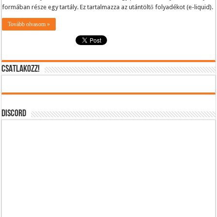
cigaretta?
formában része egy tartály. Ez tartalmazza az utántöltő folyadékot (e-liquid).
bejegyzéshez
Tovább olvasom »
CSATLAKOZZ!
DISCORD