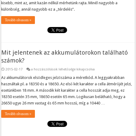
kisebb, mint az, amit kazán nélkül mérhetünk rajta. Minél nagyobb a
„betérdel”
az
különbség, annál nagyobb ez a „térdelés”.
akkumulátor?
bejegyzéshez
Tovább olvasom »
Mit jelentenek az akkumulátorokon található
számok?
Mit
2015-02-17
a hozzászólások lehetősége kikapcsolva
jelentenek
az
Az akkumulátorok elsődleges jelzőszáma a méretkód. A leggyakrabban
akkumulátorokon
használtak pl. a 18350 és a 18650. Az első két karakter a cella átmérőjét jelzi,
található
számok?
esetünkben 18 mm. A második két karakter a cella hosszát adja meg, ez
bejegyzéshez
18350 esetén 35 mm, 18650 esetén 65 mm. Logikusan belátható, hogy a
26650 ugye 26 mm vastag és 65 mm hosszú, míg a 10440 …
Tovább olvasom »