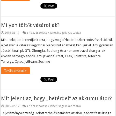
Milyen töltőt vásároljak?
Milyen
2015-02-17
a hozzászólások lehetősége kikapcsolva
töltőt
vásároljak?
Mindenképp törekedjünk arra, hogy megbízható töltőberendezéssel töltsük
bejegyzéshez
a cellákat, a vaterás vagy kínai piacos hulladékokat kerüljük el. Ami gyanúsan
„óccó” kínai, pl. GTL, Zhongfa, Baolong és a noname travel charger-ek
erősen hanyagolandók. Ami javasolt: Efest, XTAR, Trustfire, Nitecore,
Tenergy, Cytac, JetBeam, Soshine
Tovább olvasom »
Mit jelent az, hogy „betérdel” az akkumulátor?
Mit
2015-02-17
a hozzászólások lehetősége kikapcsolva
jelent
az,
Teljesítményveszteség. Adott terhelés hatására az akku leadott feszültsége
hogy