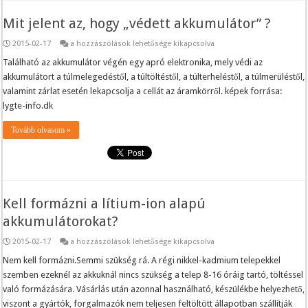
Mit jelent az, hogy „védett akkumulátor” ?
Mit
2015-02-17
a hozzászólások lehetősége kikapcsolva
jelent
az,
Található az akkumulátor végén egy apró elektronika, mely védi az
hogy
akkumulátort a túlmelegedéstől, a túltöltéstől, a túlterheléstől, a túlmerüléstől,
„védett
akkumulátor”
valamint zárlat esetén lekapcsolja a cellát az áramkörről. képek forrása:
?
lygte-info.dk
bejegyzéshez
Tovább olvasom »
Kell formázni a lítium-ion alapú
akkumulátorokat?
Kell
2015-02-17
a hozzászólások lehetősége kikapcsolva
formázni
a
Nem kell formázni.Semmi szükség rá. A régi nikkel-kadmium telepekkel
lítium-
szemben ezeknél az akkuknál nincs szükség a telep 8-16 óráig tartó, töltéssel
ion
alapú
való formázására. Vásárlás után azonnal használható, készülékbe helyezhető,
akkumulátorokat?
viszont a gyártók, forgalmazók nem teljesen feltöltött állapotban szállítják
bejegyzéshez