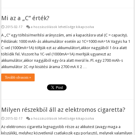
Mi az a „C” érték?
Mi
2015-02-17
a hozzászólások lehetősége kikapcsolva
az
a
A „C” egy töltési/merítési arányszám, ami a kapacitásra utal (C = capacity).
„C”
Példának: 1000 mAh-ás akkumulátor esetén az 1C=1000 mA=1A Vagyis ha 1
érték?
bejegyzéshez
C-vel (1000mA=1A) töltjük ezt az akkumulátort,akkor nagyjából 1 óra alatt
töltődik fel. Viszont ha 1C-vel (1000mA=1A) merítjük ugyanezt az
akkumulátor,akkor nagyjából egy óra alatt merül le. Pl. egy 2700 mAh-s
akkumulátor 2C-nyi kisütési árama 2700 mA X 2 …
Tovább olvasom »
Milyen részekből áll az elektromos cigaretta?
Milyen
2015-02-17
a hozzászólások lehetősége kikapcsolva
részekből
áll
Az elektromos cigaretta legnagyobb része az akkutest (avagy maga a
az
készülék), melyhez közvetlenül csatlakozik egy porlasztó, melynek valamilyen
elektromos