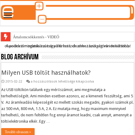
Ártalomcsökkentés - VIDEÓ
A podcast mindenki számára elérhető, de ehhez szükség van minél több olvasónk támogatására.
Legyél te is rendszeres támogatónk ide kattintva!
E-cigi használati szokások 2.0
Blog archívum
Android Podcast alkalmazás letöltése
Párásító podcast lejátszási lista
Milyen USB töltőt használhatok?
Milyen
2015-02-22
a hozzászólások lehetősége kikapcsolva
USB
töltőt
Az USB töltőkön találunk egy mérőszámot, ami megmutatja a
használhatok?
terhelhetőségét. Ami minden esetben azonos, az a kimeneti feszültség, ami 5
bejegyzéshez
V. Az áramleadási képességét ez mellett szokás megadni, gyakori számok pl.
az 500 mA, 800 mA, 1.5 A, 2 A. Ez mutatja meg, hogy maximum mennyivel
terhelhető, de nem feltétlen fog ennyi áramot leadni, csak annyit, amennyit a
töltőelektronika elkér. Egy …
Tovább olvasom »