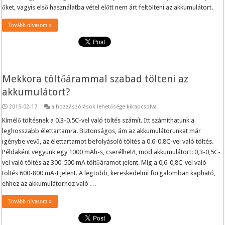
őket, vagyis első használatba vétel előtt nem árt feltölteni az akkumulátort.
Tovább olvasom »
Mekkora töltőárammal szabad tölteni az
akkumulátort?
Mekkora
2015-02-17
a hozzászólások lehetősége kikapcsolva
töltőárammal
szabad
Kímélő töltésnek a 0.3-0.5C-vel való töltés számít. Itt számíthatunk a
tölteni
leghosszabb élettartamra. Biztonságos, ám az akkumulátorunkat már
az
akkumulátort?
igénybe vevő, az élettartamot befolyásoló töltés a 0.6-0.8C-vel való töltés.
bejegyzéshez
Példaként vegyünk egy 1000 mAh-s, cserélhető, mod akkumulátort: 0,3-0,5C-
vel való töltés az 300-500 mA töltőáramot jelent. Míg a 0,6-0,8C-vel való
töltés 600-800 mA-t jelent. A legtöbb, kereskedelmi forgalomban kapható,
ehhez az akkumulátorhoz való …
Tovább olvasom »