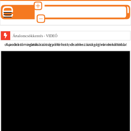
Ártalomcsökkentés - VIDEÓ
A podcast mindenki számára elérhető, de ehhez szükség van minél több olvasónk támogatására.
Legyél te is rendszeres támogatónk ide kattintva!
E-cigi használati szokások 2.0
Android Podcast alkalmazás letöltése
Párásító podcast lejátszási lista