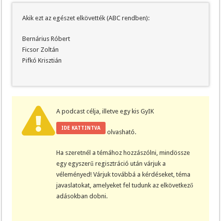
Akik ezt az egészet elkövették (ABC rendben):
Bernárius Róbert
Ficsor Zoltán
Pifkó Krisztián
A podcast célja, illetve egy kis GyIK
IDE KATTINTVA
olvasható.
Ha szeretnél a témához hozzászólni, mindössze
egy egyszerű regisztráció után várjuk a
véleményed! Várjuk továbbá a kérdéseket, téma
javaslatokat, amelyeket fel tudunk az elkövetkező
adásokban dobni.