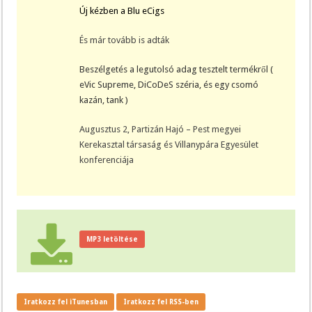
Új kézben a Blu eCigs
És már tovább is adták
Beszélgetés a legutolsó adag tesztelt termékről (
eVic Supreme, DiCoDeS széria, és egy csomó
kazán, tank )
Augusztus 2, Partizán Hajó – Pest megyei
Kerekasztal társaság és Villanypára Egyesület
konferenciája
MP3 letöltése
Iratkozz fel iTunesban
Iratkozz fel RSS-ben