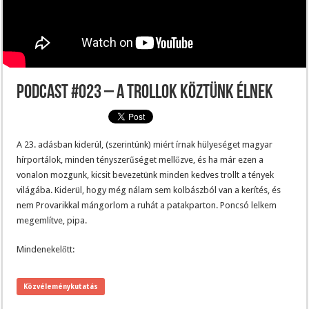
Podcast #023 – A trollok köztünk élnek
A 23. adásban kiderül, (szerintünk) miért írnak hülyeséget magyar
hírportálok, minden tényszerűséget mellőzve, és ha már ezen a
vonalon mozgunk, kicsit bevezetünk minden kedves trollt a tények
világába. Kiderül, hogy még nálam sem kolbászból van a kerítés, és
nem Provarikkal mángorlom a ruhát a patakparton. Poncsó lelkem
megemlítve, pipa.
Mindenekelőtt:
Közvéleménykutatás