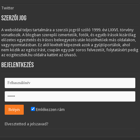
Twitter
Szerzői jog
A weboldal teljes tartalmára a szerzői jogról szóló 1999. évi LXXVI. törvény
vonatkozik. A blogban szereplő ismertetők, fotók, és egyéb írások kizárólag
előzetes egyeztetés és írásos beleegyezés után közölhetőek más oldalakon,
vagy nyomtatásban. Ez alól kivételt képeznek azok a gyűjtőportálok, ahol
nem közlik az egész írást, csupán egy pár soros felvezetőt, folytatásért pedig
az ecigitesztek.hu oldalra kattint az olvasó.
Bejelentkezés
Emlékezzen rám
Elvesztetted a jelszavad?