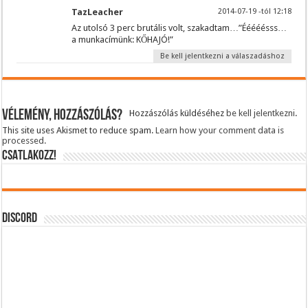
TazLeacher
2014-07-19 -tól 12:18
Az utolsó 3 perc brutális volt, szakadtam…”Ééééésss…
a munkacímünk: KŐHAJÓ!”
Be kell jelentkezni a válaszadáshoz
Vélemény, hozzászólás?
Hozzászólás küldéséhez
be kell jelentkezni
.
This site uses Akismet to reduce spam.
Learn how your comment data is
processed.
CSATLAKOZZ!
DISCORD