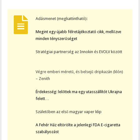
Adásmenet (megkattintható):
Megint egy újabb félretájékoztató cikk, mellőzve
minden tényszerűséget
Stratégiai partnerség az Innokin és EVOLV között
Végre emberi méretű, és belsejű dripkazán (klón)
– Zenith
Érdekesség: lelőttek ma egy utasszállítót Ukrajna
felett…
Születőben az első magyar vaper klip
A Fehér Ház eltörölte a jelenlegi FDA E-cigaretta
szabályozást