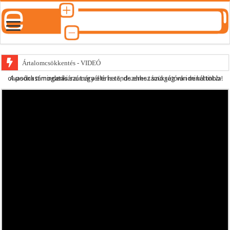
Ártalomcsökkentés - VIDEÓ
A podcast mindenki számára elérhető, de ehhez szükség van minél több olvasónk támogatására.
Legyél te is rendszeres támogatónk ide kattintva!
E-cigi használati szokások 2.0
Android Podcast alkalmazás letöltése
Párásító podcast lejátszási lista