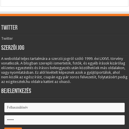
Twitter
Twitter
Szerzői jog
A weboldal teljes tartalmára a szerzői jogról szóló 1999. évi LXXVI. törvény
vonatkozik. A blogban szereplő ismertetők, fotók, és egyéb írások kizárólag
előzetes egyeztetés és írásos beleegyezés után közölhetőek más oldalakon,
vagy nyomtatásban. Ez alól kivételt képeznek azok a gyűjtőportálok, ahol
nem közlik az egész írást, csupán egy pár soros felvezetőt, folytatásért pedig
az ecigitesztek.hu oldalra kattint az olvasó.
Bejelentkezés