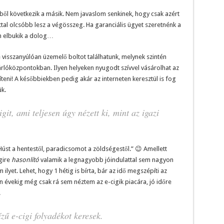
ből következik a másik. Nem javaslom senkinek, hogy csak azért
ttal olcsóbb lesz a végösszeg. Ha garanciális ügyet szeretnénk a
in elbukik a dolog…
 visszanyúlóan üzemelő boltot találhatunk, melynek szintén
árlóközpontokban. Ilyen helyeken nyugodt szívvel vásárolhat az
ni! A későbbiekben pedig akár az interneten keresztül is fog
ük.
it, ami teljesen úgy nézett ki, mint az igazi
„Húst a hentestől, paradicsomot a zöldségestől.” 😉 Amellett
gire
hasonlító
valamik a legnagyobb jóindulattal sem nagyon
ilyet. Lehet, hogy 1 hétig is bírta, bár az idő megszépíti az
 évekig még csak rá sem néztem az e-cigik piacára, jó időre
.
ízű e-cigi folyadékot keresek.