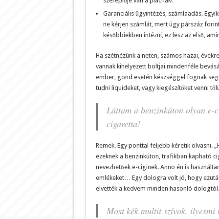
szereplője van a piacnak!
Garanciális ügyintézés, számlaadás. Egyik
ne kérjen számlát, mert úgy párszáz forin
későbbiekben intézni, ez lesz az első, am
Ha szétnézünk a neten, számos hazai, évekre
vannak kihelyezett boltjai mindenféle bevás
ember, gond esetén készséggel fognak segíte
tudni liquideket, vagy kiegészítőket venni től
Láttam a benzinkúton olyan e-cig
cigaretta!
Remek. Egy ponttal feljebb kéretik olvasni. 
ezeknek a benzinkúton, trafikban kapható ci
nevezhetőek e-ciginek. Anno én is használtam 
emlékeket… Egy dologra volt jó, hogy ezután
elvették a kedvem minden hasonló dologtól
Most kék multit szívok, ilyesmi 