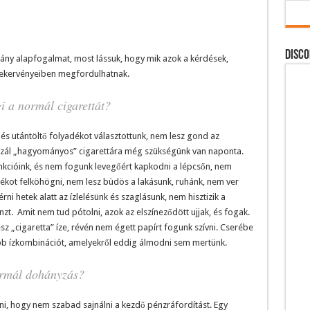
DISCO
hány alapfogalmat, most lássuk, hogy mik azok a kérdések,
tekervényeiben megfordulhatnak.
gi a normál cigarettát?
és utántöltő folyadékot választottunk, nem lesz gond az
x szál „hagyományos” cigarettára még szükségünk van naponta.
nkcióink, és nem fogunk levegőért kapkodni a lépcsőn, nem
ékot felköhögni, nem lesz büdös a lakásunk, ruhánk, nem ver
érni hetek alatt az ízlelésünk és szaglásunk, nem hisztizik a
. Amit nem tud pótolni, azok az elszíneződött ujjak, és fogak.
z „cigaretta” íze, révén nem égett papírt fogunk szívni. Cserébe
bb ízkombinációt, amelyekről eddig álmodni sem mertünk.
ormál dohányzás?
lni, hogy nem szabad sajnálni a kezdő pénzráfordítást. Egy