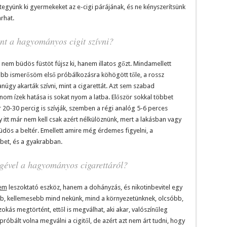
 tegyünk ki gyermekeket az e-cigi párájának, és ne kényszerítsünk
arhat.
nt a hagyományos cigit szívni?
 nem büdös füstöt fújsz ki, hanem illatos gőzt. Mindamellett
Több ismerősöm első próbálkozásra köhögött tőle, a rossz
gy akarták szívni, mint a cigarettát. Azt sem szabad
inom ízek hatása is sokat nyom a latba. Először sokkal többet
 20-30 percig is szívják, szemben a régi analóg 5-6 perces
gy itt már nem kell csak azért nélkülöznünk, mert a lakásban vagy
üdös a beltér. Emellett amire még érdemes figyelni, a
bbet, és a gyakrabban.
ségével a hagyományos cigarettáról?
em
leszoktató eszköz, hanem a dohányzás, és nikotinbevitel egy
bb, kellemesebb mind nekünk, mind a környezetünknek, olcsóbb,
kás megtörtént, ettől is megválhat, aki akar, valószínűleg
bált volna megválni a cigitől, de azért azt nem árt tudni, hogy