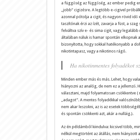
a függőség az függőség, az ember pedig em
„jobb” cigizésre. A legtöbb e-cigivel próbál
azonnal pótolja a cigit, és nagyon rövid idő 
taszítónak érzi az ízét, zavarja a füst, a szag
felváltva szív e- és sima cigit, vagy legalább
általában náluk is hamar spontán elkopnak a
bizonyította, hogy sokkal hatékonyabb a do
nikotintapasz, vagy a nikotinos rágó.
Ha nikotinmentes folyadékot sz
Minden ember más és más. Lehet, hogy valaki
hiányozni az analóg, de nem ez a jellemző. H
választani, majd folyamatosan csökkentve ( 
„adagot”. A mentes folyadékkal valószínűbb a
nem akar leszokni, az is az esetek többség
és spontán csökkenti azt, akár a nulláig.).
Az én példámból kiindulva: kicsivel több, m
nélkül megtörtént az átállás, nem hiányzot