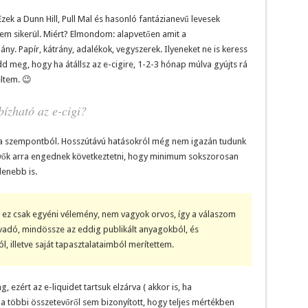
 Ezek a Dunn Hill, Pull Mal és hasonló fantázianevű levesek
sem sikerül. Miért? Elmondom: alapvetően amit a
ány. Papír, kátrány, adalékok, vegyszerek. Ilyeneket ne is keress
d meg, hogy ha átállsz az e-cigire, 1-2-3 hónap múlva gyújts rá
ltem. 😉
ízható az e-cigi?
l a szempontból. Hosszútávú hatásokról még nem igazán tudunk
tevők arra engednek következtetni, hogy minimum sokszorosan
lenebb is.
ez csak egyéni vélemény, nem vagyok orvos, így a válaszom
adó, mindössze az eddig publikált anyagokból, és
, illetve saját tapasztalataimból merítettem.
 ezért az e-liquidet tartsuk elzárva ( akkor is, ha
 a többi összetevőről sem bizonyított, hogy teljes mértékben