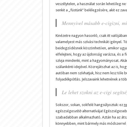
veszélytelen, a használat során lehetőleg ne
senkit a „füstünk” belélegzésére, akit ez zav
Mennyivel másabb e-cigizni, mi
Kinézetre nagyon hasonló, csak itt valójában
valamelyest más szívási technikát igényel. 
beidegződésnek köszönhetően, amikor ugyanú
elfelejteni, hogy az újdonság varázsa, és a f
szívja mindenki, mint a hagyományosat. Akár
szálankénti idejével. Közrejátszhat az is, ho
autóban nem szívhatjuk, hisz nem lesz tőle b
folyadékpótlás. Jelszavaink lehetnének a tö
Le lehet szokni az e-cigi segít
Sokszor, sokan, sokfelé hangsúlyoztuk: ez
n
egészséges
ebb
alternatívája! Egészségese
szabadabban alkalmazható. Aztán ha az átszo
könnyebben, mint bármely más módszerrel pró