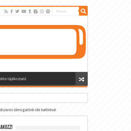
lési tájékoztató
ndszeres támogatónk ide kattintva!
AKOZZ!