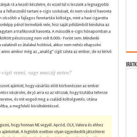
njuk rá a kezdő készletre, és ezzel túl is leszünk a legnagyobb
 a felhasználó tartani e-cigis szokásait, és nem vásárol havonta
olcsóbb a fajlagos fenntartási költsége, mint a havi cigaretta
nképp pénzt termelünk vele, hisz saját példámból kiindulva az
t hagytam a trafikosnál havonta. A második e-cigis hónapomban a
 költött pénzösszeg nem volt 8.000.- Forint sem. Mindenki
valakinél ez átalakul hobbivá, akkor nem nehéz eltapsolni
anno amikor még az „analóg” cigit szívta az ember, de ez kirívó
IRATK
cigit venni, vagy muszáj neten?
szont ajánlott, hogy vásárlás előtt körbenézzen az ember
os vásárolni, de jó arra ez az időszak, hogy tisztába tehesse
eretne, és mit enged meg a családi költségvetés. Utána
tba, a megfelelő körültekintéssel.
gezni, hogy honnan NE vegyél. Apród, OLX, Vatera és ehhez
ajánlottak. A legtöbb esetben olyan ügyeskedők játszóterei