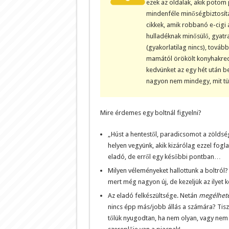
ezek az oldalak, akik potom p
mindenféle minőségbiztosítá
cikkek, amik robbanó e-cigi 
hulladéknak minősülő, gyatra
(gyakorlatilag nincs), továb
mamától örökölt konyhakreden
kedvünket az egy hét után be
nagyon nem mindegy, mit tüd
Mire érdemes egy boltnál figyelni?
„Húst a hentestől, paradicsomot a zölds
helyen vegyünk, akik kizárólag ezzel fogla
eladó, de erről egy későbbi pontban…
Milyen véleményeket hallottunk a boltról? 
mert még nagyon új, de kezeljük az ilyet k
Az eladó felkészültsége. Netán
megélheté
nincs épp más/jobb állás a számára? Tisz
tőlük nyugodtan, ha nem olyan, vagy nem 