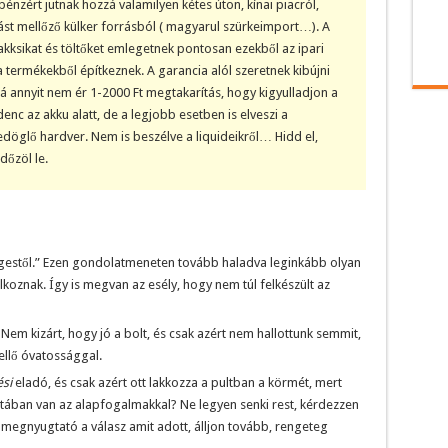
énzért jutnak hozzá valamilyen kétes úton, kínai piacról,
st mellőző külker forrásból ( magyarul szürkeimport…). A
akksikat és töltőket emlegetnek pontosan ezekből az ipari
 termékekből építkeznek. A garancia alól szeretnek kibújni
bá annyit nem ér 1-2000 Ft megtakarítás, hogy kigyulladjon a
c az akku alatt, de a legjobb esetben is elveszi a
döglő hardver. Nem is beszélve a liquideikről… Hidd el,
őzöl le.
égestől.” Ezen gondolatmeneten tovább haladva leginkább olyan
lkoznak. Így is megvan az esély, hogy nem túl felkészült az
Nem kizárt, hogy jó a bolt, és csak azért nem hallottunk semmit,
ellő óvatossággal.
si
eladó, és csak azért ott lakkozza a pultban a körmét, mert
tában van az alapfogalmakkal? Ne legyen senki rest, kérdezzen
megnyugtató a válasz amit adott, álljon tovább, rengeteg