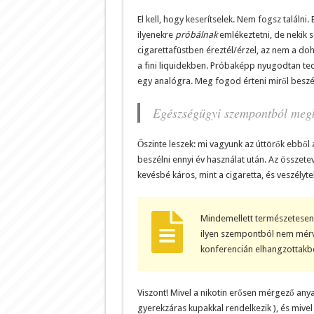
El kell, hogy keserítselek. Nem fogsz találni.
ilyenekre
próbálnak
emlékeztetni, de nekik 
cigarettafüstben éreztél/érzel, az nem a doh
a fini liquidekben. Próbaképp nyugodtan ted
egy analógra. Meg fogod érteni miről beszé
Egészségügyi szempontból megb
Őszinte leszek: mi vagyunk az úttörők ebbő
beszélni ennyi év használat után. Az össze
kevésbé káros, mint a cigaretta, és veszélyte
Mindemellett természetesen 
ilyen szempontból nem mérv
konferencián elhangzottakból
Viszont! Mivel a nikotin erősen mérgező anyag,
gyerekzáras kupakkal rendelkezik ), és mivel