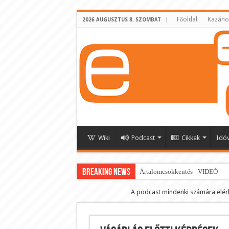
Főoldal
Kazáno
2026 AUGUSZTUS 8. SZOMBAT
Wiki
Podcast
Cikkek
Idö
BREAKING NEWS
Ártalomcsökkentés - VIDEÓ
E-cigi használati szokások 2.0
A podcast mindenki számára elér
Android Podcast alkalmazás letö
Párásító podcast lejátszási lista