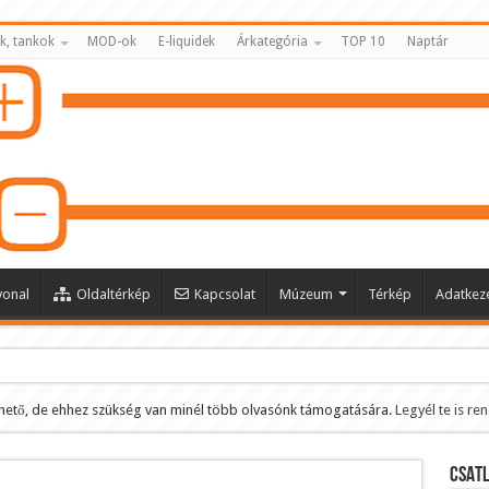
k, tankok
MOD-ok
E-liquidek
Árkategória
TOP 10
Naptár
vonal
Oldaltérkép
Kapcsolat
Múzeum
Térkép
Adatkeze
hető, de ehhez szükség van minél több olvasónk támogatására.
Legyél te is re
ltése
CSATL