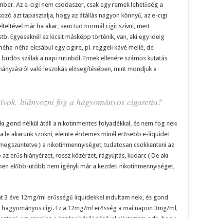
ber. Az e-cigi nem csodaszer, csak egy remek lehetőség a
kozó azt tapasztalja, hogy az átállás nagyon könnyű, az e-cigi
elteltével már ha akar, sem tud normál cigit szívni, mert
 stb. Egyeseknél ez kicsit másképp történik, van, aki egy ideig
 néha-néha elcsábul egy cigire, pl. reggeli kávé mellé, de
 büdös szálak a napi rutinból. Ennek ellenére számos kutatás
hányzásról való leszokás elősegítésében, mint mondjuk a
ívok, hiányozni fog a hagyományos cigaretta?
 gond nélkül átáll a nikotinmentes folyadékkal, és nem fog neki
a le akarunk szokni, eleinte érdemes minél erősebb e-liquidet
megszüntetve ) a nikotinmennyiséget, tudatosan csökkenteni az
z erős hiányérzet, rossz közérzet, rágyújtás, kudarc ( De aki
ében előbb-utóbb nem igényli már a kezdeti nikotinmennyiséget,
int 3 éve 12mg/ml erősségű liquidekkel indultam neki, és gond
t a hagyományos cigi. Ez a 12mg/ml erősség a mai napon 3mg/ml,