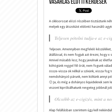
Vásárlás előtti kérdések
A cikksorozat előző részében tisztáztunk né
melyek egy átszokást eldöntő használó agy
Teljesen pótolni tudja-e az e-ci
Teljesen. Amennyiben megfelelő készüléket, 
átállással, és nem fogjuk azt érezni, hogy 
Amivel másabb lesz, hogy javulnak az életfu
köhögünk reggel fél órát, nem fogunk válad
össze-vissza ok nélkül a szívünk, vissza fog t
nemdohányzó párunk, nem költünk annyi pénzt
🙂 Ja, és még a dohányos liquideknek sem les
viszont kipróbálhatunk rengeteg jobbnál jo
Olcsóbb az e-cigizés, mint a n
Alap felállásban szerintem úgy kell nekiindu