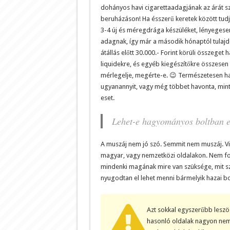
dohányos havi cigarettaadagjának az árát szá
beruházáson! Ha ésszerű keretek között tudja
3-4 új és méregdrága készüléket, lényegesen 
adagnak, így már a második hónaptól tulajdo
átállás előtt 30.000.- Forint körüli összege
liquidekre, és egyéb kiegészítőkre összesen
mérlegelje, megérte-e. 😉 Természetesen ha 
ugyanannyit, vagy még többet havonta, mint 
eset.
Lehet-e hagyományos boltban e-
A muszáj nem jó szó. Semmit nem muszáj. Vi
magyar, vagy nemzetközi oldalakon. Nem font
mindenki magának mire van szüksége, mit sz
nyugodtan el lehet menni bármelyik hazai bol
Azt sokkal egyszerűbb leszö
hasonló oldalak nagyon nem 