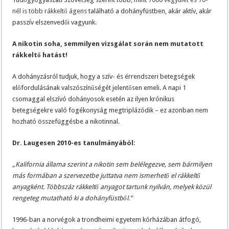
nél is több rákkeltő ágens
található a dohányfüstben, akár aktív, akár
passzív elszenvedői vagyunk.
A nikotin soha, semmilyen vizsgálat során nem mutatott
rákkeltő hatást!
A dohányzásról tudjuk, hogy a szív- és érrendszeri betegségek
előfordulásának valszószínűségét jelentősen emeli. A napi 1
csomaggal elszívó dohányosok esetén az ilyen krónikus
betegségekre való fogékonyság megtriplázódik – ez azonban nem
hozható összefüggésbe a nikotinnal.
Dr. Laugesen 2010-es tanulmányából:
„Kalifornia állama szerint a nikotin sem belélegezve, sem bármilyen
más formában a szervezetbe juttatva nem ismerhető el rákkeltő
anyagként. Többszáz rákkeltő anyagot tartunk nyilván, melyek közül
rengeteg mutatható ki a dohányfüstből.”
1996-ban a norvégok a trondheimi egyetem kórházában átfogó,