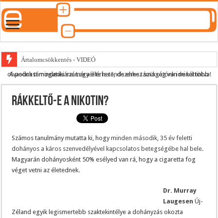
Ártalomcsökkentés - VIDEÓ
A podcast mindenki számára elérhető, de ehhez szükség van minél több olvasónk támogatására.
Legyél te is rendszeres támogatónk ide kattintva!
E-cigi használati szokások 2.0
Android Podcast alkalmazás letöltése
Rákkeltő-e a nikotin?
Párásító podcast lejátszási lista
Számos tanulmány mutatta ki, hogy
minden második, 35 év feletti
dohányos a káros szenvedélyével kapcsolatos betegségébe hal bele
.
Magyarán dohányosként 50% esélyed van rá, hogy a cigaretta fog
véget vetni az életednek.
Dr. Murray
Laugesen
Új-
Zéland egyik legismertebb szaktekintélye a dohányzás okozta