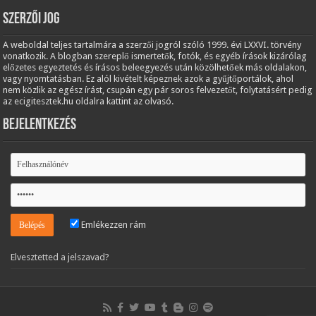
Szerzői jog
A weboldal teljes tartalmára a szerzői jogról szóló 1999. évi LXXVI. törvény
vonatkozik. A blogban szereplő ismertetők, fotók, és egyéb írások kizárólag
előzetes egyeztetés és írásos beleegyezés után közölhetőek más oldalakon,
vagy nyomtatásban. Ez alól kivételt képeznek azok a gyűjtőportálok, ahol
nem közlik az egész írást, csupán egy pár soros felvezetőt, folytatásért pedig
az ecigitesztek.hu oldalra kattint az olvasó.
Bejelentkezés
Emlékezzen rám
Elvesztetted a jelszavad?