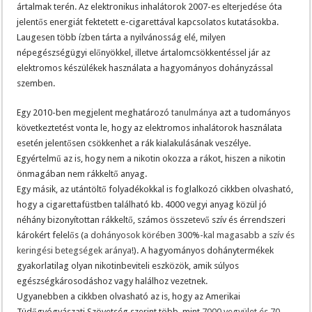
ártalmak terén. Az elektronikus inhalátorok 2007-es elterjedése óta
jelentős energiát fektetett e-cigarettával kapcsolatos kutatásokba.
Laugesen több ízben tárta a nyilvánosság elé, milyen
népegészségügyi előnyökkel, illetve ártalomcsökkentéssel jár az
elektromos készülékek használata a hagyományos dohányzással
szemben.
Egy 2010-ben megjelent meghatározó
tanulmánya
azt a tudományos
következtetést vonta le, hogy az elektromos inhalátorok használata
esetén jelentősen csökkenhet a rák kialakulásának veszélye.
Egyértelmű az is, hogy nem a nikotin okozza a rákot, hiszen a nikotin
önmagában nem rákkeltő anyag.
Egy másik, az utántöltő folyadékokkal is foglalkozó cikkben olvasható,
hogy a cigarettafüstben található kb. 4000 vegyi anyag közül jó
néhány bizonyítottan rákkeltő, számos összetevő szív és érrendszeri
károkért felelős (
a dohányosok körében 300%-kal magasabb a szív és
keringési betegségek aránya!
). A hagyományos dohánytermékek
gyakorlatilag olyan nikotinbeviteli eszközök, amik súlyos
egészségkárosodáshoz vagy halálhoz vezetnek.
Ugyanebben a cikkben olvasható az is, hogy az Amerikai
Tüdőgyógyászati Szövetség szerint több, mint
7000 vegyület és 70-