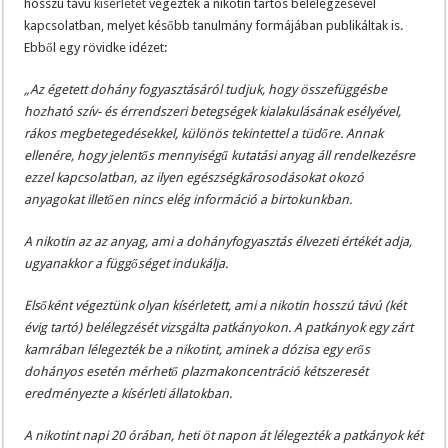
hosszú távú
kísérletet
végeztek a nikotin tartós belélegzésével
kapcsolatban, melyet később tanulmány formájában publikáltak is.
Ebből egy rövidke idézet:
„Az égetett dohány fogyasztásáról tudjuk, hogy összefüggésbe
hozható szív- és érrendszeri betegségek kialakulásának esélyével,
rákos megbetegedésekkel, különös tekintettel a tüdőre. Annak
ellenére, hogy jelentős mennyiségű kutatási anyag áll rendelkezésre
ezzel kapcsolatban, az ilyen egészségkárosodásokat okozó
anyagokat illetően nincs elég információ a birtokunkban.
A nikotin az az anyag, ami a dohányfogyasztás élvezeti értékét adja,
ugyanakkor a függőséget indukálja.
Elsőként végeztünk olyan kísérletett, ami a nikotin hosszú távú (két
évig tartó) belélegzését vizsgálta patkányokon. A patkányok egy zárt
kamrában lélegezték be a nikotint, aminek a dózisa egy erős
dohányos esetén mérhető plazmakoncentráció kétszeresét
eredményezte a kísérleti állatokban.
A nikotint napi 20 órában, heti öt napon át lélegezték a patkányok két