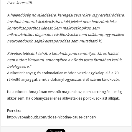
éven keresztül.
A halandóság növekedésére, keringési zavarokra vagy érelzáródásra,
továbbá tumorok kialakulására utaló jeleket nem fedeztünk fel a
kontrollcsoporthoz képest. Sem makroszkópikus, sem
mikroszkópikus daganatos elváltozásokat nem találtunk, ugyanakkor
neuroendokrin sejtek elszaporodása sem mutatható ki.
Következtetésünk tehát: a tanulmányunk semmilyen káros hatást
nem tudott kimutatni, amennyiben a nikotin tiszta formában került
belélegzésre.”
A nikotint hanyag és szakmaiatlan módon veszik egy kalap alá a 70
rákkeltő anyaggal, amik a dohányfogyasztás első számú károkozói.
Ha a nikotint ömagában vesszük magunkhoz, nem karcinogén – még
akkor sem, ha dohányzásellenes aktivisták és politikusok azt állítják.
Forrás:
http://vapeaboutit.com/does-nicotine-cause-cancer/