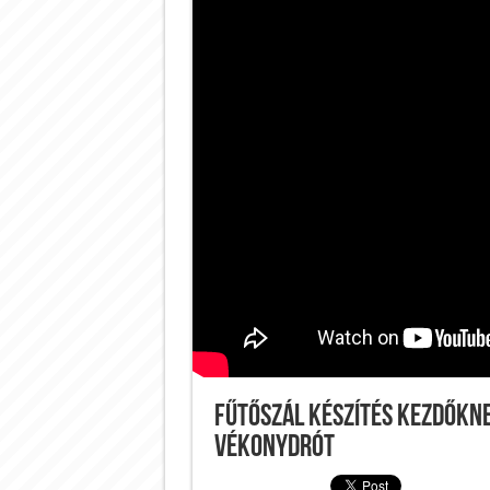
Fűtőszál készítés kezdőkne
vékonydrót