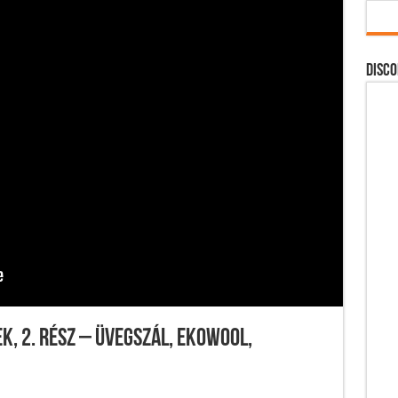
DISCO
k, 2. rész – üvegszál, ekowool,