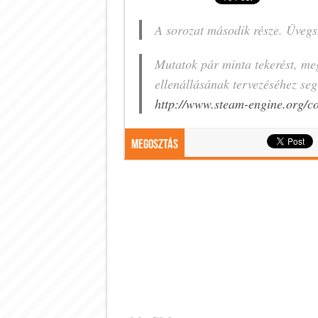
A sorozat második része. Üvegsz
Mutatok pár minta tekerést, meg
ellenállásának tervezéséhez seg
http://www.steam-engine.org/co
Megosztás