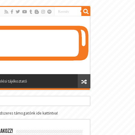
lési tájékoztató
ndszeres támogatónk ide kattintva!
AKOZZ!