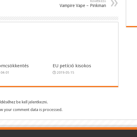
Következő
Vampire Vape – Pinkman
omcsökkentés
EU petíció kisokos
-04-01
2019-05-15
üldéséhez
be kell jelentkezni
.
w your comment data is processed.