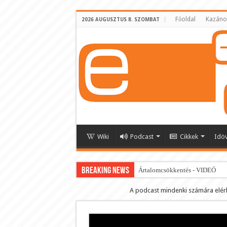
Főoldal
Kazáno
2026 AUGUSZTUS 8. SZOMBAT
Wiki
Podcast
Cikkek
Idö
BREAKING NEWS
Ártalomcsökkentés - VIDEÓ
E-cigi használati szokások 2.0
A podcast mindenki számára elér
Android Podcast alkalmazás letö
Párásító podcast lejátszási lista