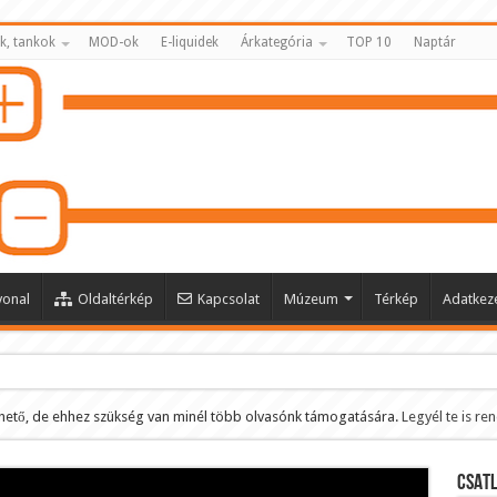
k, tankok
MOD-ok
E-liquidek
Árkategória
TOP 10
Naptár
vonal
Oldaltérkép
Kapcsolat
Múzeum
Térkép
Adatkeze
hető, de ehhez szükség van minél több olvasónk támogatására.
Legyél te is re
ltése
CSATL