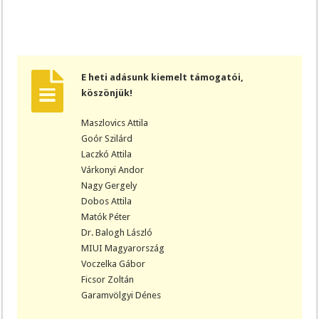
E heti adásunk kiemelt támogatói,
köszönjük!
Maszlovics Attila
Goór Szilárd
Laczkó Attila
Várkonyi Andor
Nagy Gergely
Dobos Attila
Matók Péter
Dr. Balogh László
MIUI Magyarország
Voczelka Gábor
Ficsor Zoltán
Garamvölgyi Dénes