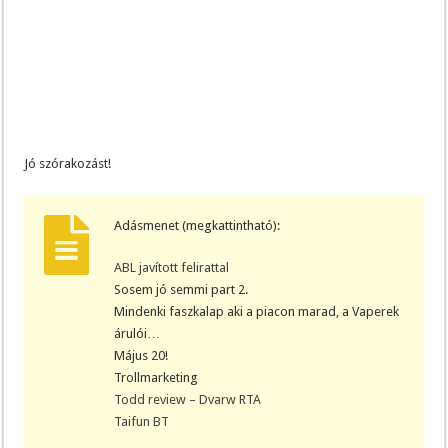
Jó szórakozást!
Adásmenet (megkattintható):
ABL javított felirattal
Sosem jó semmi part 2.
Mindenki faszkalap aki a piacon marad, a Vaperek
árulói…
Május 20!
Trollmarketing
Todd review – Dvarw RTA
Taifun BT