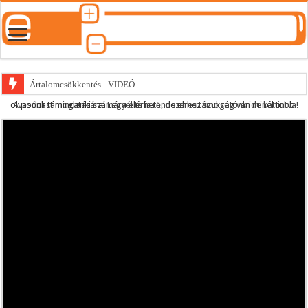
Ártalomcsökkentés - VIDEÓ
A podcast mindenki számára elérhető, de ehhez szükség van minél több olvasónk támogatására.
Legyél te is rendszeres támogatónk ide kattintva!
E-cigi használati szokások 2.0
Android Podcast alkalmazás letöltése
Párásító podcast lejátszási lista