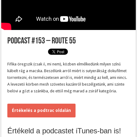
Podcast #153 – Route 55
Fifika öregszik (csak ő, mi nem), közben elmélkedünk milyen színű
kábelt rág a macska. Beszélünk arról miért is sutyerákság dokufilmet
torrentezni, és természetesen arról is, miért mindig az kell, ami nincs.
A levezető körben mesh szövetes kazánról beszélgetünk, ami szinte
belövi a gőzt a szánkba, de ettől még marad a zsiráf kategória.
Értékelés a podtrac oldalán
Értékeld a podcastet iTunes-ban is!