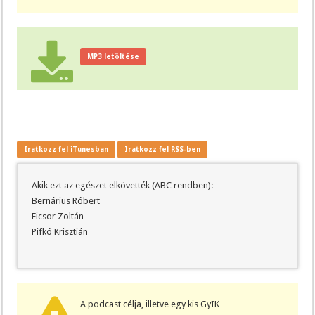
MP3 letöltése
Iratkozz fel iTunesban
Iratkozz fel RSS-ben
Akik ezt az egészet elkövették (ABC rendben):
Bernárius Róbert
Ficsor Zoltán
Pifkó Krisztián
A podcast célja, illetve egy kis GyIK