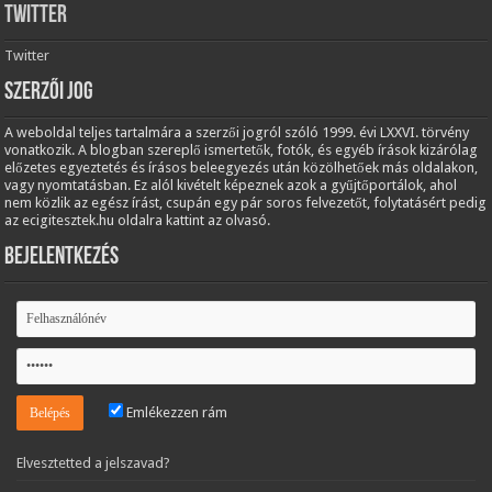
Twitter
Twitter
Szerzői jog
A weboldal teljes tartalmára a szerzői jogról szóló 1999. évi LXXVI. törvény
vonatkozik. A blogban szereplő ismertetők, fotók, és egyéb írások kizárólag
előzetes egyeztetés és írásos beleegyezés után közölhetőek más oldalakon,
vagy nyomtatásban. Ez alól kivételt képeznek azok a gyűjtőportálok, ahol
nem közlik az egész írást, csupán egy pár soros felvezetőt, folytatásért pedig
az ecigitesztek.hu oldalra kattint az olvasó.
Bejelentkezés
Emlékezzen rám
Elvesztetted a jelszavad?