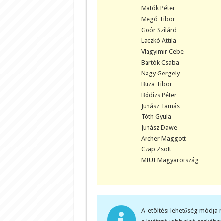
Matók Péter
Megó Tibor
Goór Szilárd
Laczkó Attila
Vlagyimir Cebel
Bartók Csaba
Nagy Gergely
Buza Tibor
Bódizs Péter
Juhász Tamás
Tóth Gyula
Juhász Dawe
Archer Maggott
Czap Zsolt
MIUI Magyarország
A letöltési lehetőség módja 