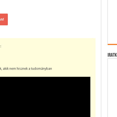
n!
:
IRATK
k, akik nem hisznek a tudományban