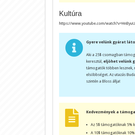
Kultúra
https://www.youtube.com/watch?v=HnByu
Gyere velünk gyárat lát
Aki a 25$ csomagban
támog
keresztül,
eljöhet velünk 
támogatók többen lesznek, m
elsőbbséget. Az utazás Budape
szintén a Bloss állja!
Kedvezmények a támog
Az 5$ támogatóknak 5% k
A 10$ támogatóknak 10% 