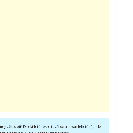
megváltozott! Direkt letöltésre továbbra is van lehetőség, de