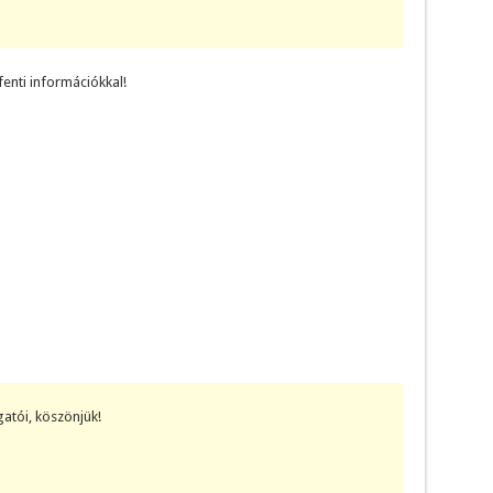
enti információkkal!
atói, köszönjük!