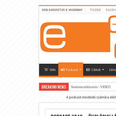
Főoldal
Kazáno
2026 AUGUSZTUS 9. VASÁRNAP
Wiki
Podcast
Cikkek
Idöv
BREAKING NEWS
Ártalomcsökkentés - VIDEÓ
E-cigi használati szokások 2.0
A podcast mindenki számára elér
Android Podcast alkalmazás letö
Párásító podcast lejátszási lista