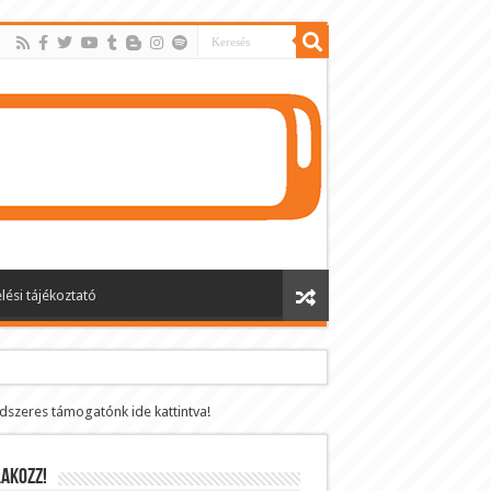
lési tájékoztató
ndszeres támogatónk ide kattintva!
AKOZZ!