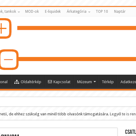
k, tankok
MOD-ok
E-liquidek
Árkategória
TOP 10
Naptár
onal
Oldaltérkép
Kapcsolat
Múzeum
Térkép
Adatkeze
hető, de ehhez szükség van minél több olvasónk támogatására.
Legyél te is re
ltése
CSATL