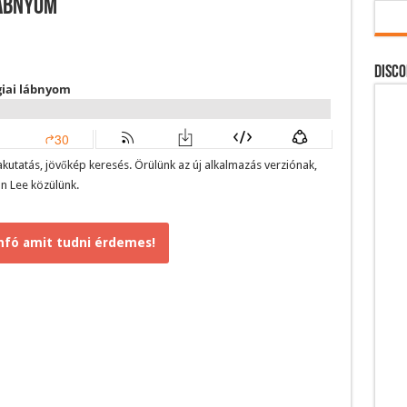
lábnyom
DISCO
utatás, jövőkép keresés. Örülünk az új alkalmazás verziónak,
an Lee közülünk.
nfó amit tudni érdemes!