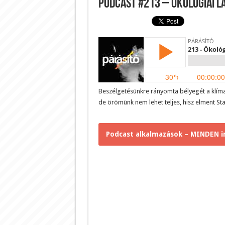
Podcast #213 – Ökológiai 
Beszélgetésünkre rányomta bélyegét a klímak
de örömünk nem lehet teljes, hisz elment St
Podcast alkalmazások – MINDEN i