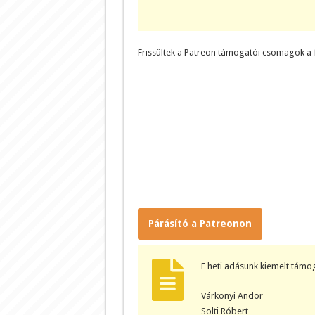
Frissültek a Patreon támogatói csomagok a f
Párásító a Patreonon
E heti adásunk kiemelt támog
Várkonyi Andor
Solti Róbert