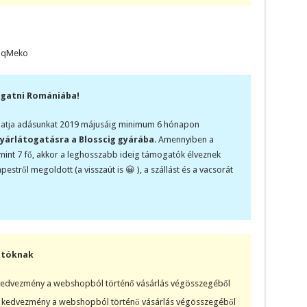
UqMeko
ogatni Romániába!
atja
adásunkat 2019 májusáig minimum 6 hónapon
gyárlátogatásra a Blosscig gyárába
. Amennyiben a
int 7 fő, akkor a leghosszabb ideig támogatók élveznek
stről megoldott (a visszaút is 😀 ), a szállást és a vacsorát
atóknak
edvezmény a webshopból történő vásárlás végösszegéből
kedvezmény a webshopból történő vásárlás végösszegéből