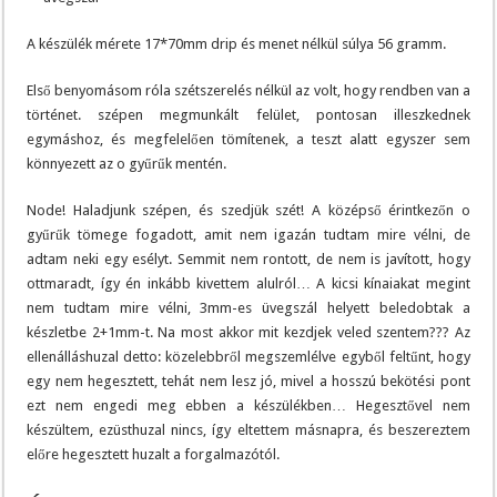
A készülék mérete 17*70mm drip és menet nélkül súlya 56 gramm.
Első benyomásom róla szétszerelés nélkül az volt, hogy rendben van a
történet. szépen megmunkált felület, pontosan illeszkednek
egymáshoz, és megfelelően tömítenek, a teszt alatt egyszer sem
könnyezett az o gyűrűk mentén.
Node! Haladjunk szépen, és szedjük szét! A középső érintkezőn o
gyűrűk tömege fogadott, amit nem igazán tudtam mire vélni, de
adtam neki egy esélyt. Semmit nem rontott, de nem is javított, hogy
ottmaradt, így én inkább kivettem alulról… A kicsi kínaiakat megint
nem tudtam mire vélni, 3mm-es üvegszál helyett beledobtak a
készletbe 2+1mm-t. Na most akkor mit kezdjek veled szentem??? Az
ellenálláshuzal detto: közelebbről megszemlélve egyből feltűnt, hogy
egy nem hegesztett, tehát nem lesz jó, mivel a hosszú bekötési pont
ezt nem engedi meg ebben a készülékben… Hegesztővel nem
készültem, ezüsthuzal nincs, így eltettem másnapra, és beszereztem
előre hegesztett huzalt a forgalmazótól.