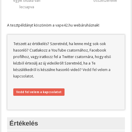
egyik oldala van
összeszerelve
lecsapva
A tesztpéldányt köszönöm a
vape42.hu
webáruháznak!
Tetszett az értékelés? Szeretnéd, ha lenne még sok-sok
hasonló? Csatlakozz a YouTube csatornához, Facebook
profilhoz, vagy iratkozz fel a Twitter csatornára, hogy első
kézből értesülj az új videókról! Szeretnéd, ha a Te
készülékedről is készülne hasonló videó?
Vedd fel velem a
kapcsolatot
.
Vedd fel velem a kapcsolatot
Értékelés