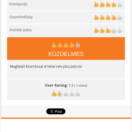
Kidolgozás
Szerelhetőség
Ár/érték arány
KÜZDELMES
Megfelelő kitartással el lehet vele játszadozni
User Rating:
1.5
(
1
votes)