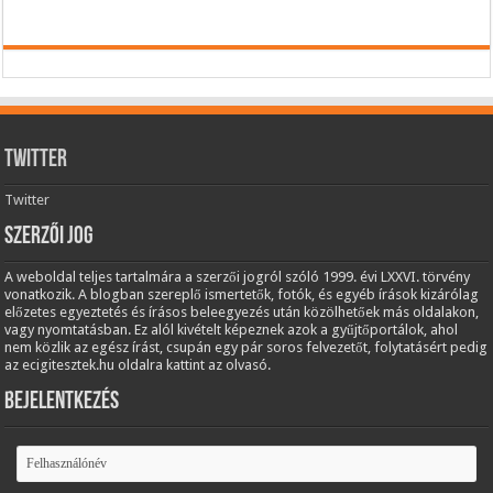
Twitter
Twitter
Szerzői jog
A weboldal teljes tartalmára a szerzői jogról szóló 1999. évi LXXVI. törvény
vonatkozik. A blogban szereplő ismertetők, fotók, és egyéb írások kizárólag
előzetes egyeztetés és írásos beleegyezés után közölhetőek más oldalakon,
vagy nyomtatásban. Ez alól kivételt képeznek azok a gyűjtőportálok, ahol
nem közlik az egész írást, csupán egy pár soros felvezetőt, folytatásért pedig
az ecigitesztek.hu oldalra kattint az olvasó.
Bejelentkezés