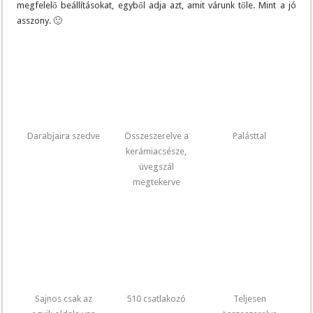
megfelelő beállításokat, egyből adja azt, amit várunk tőle. Mint a jó
asszony. 🙂
Darabjaira szedve
Összeszerelve a
Palásttal
kerámiacsésze,
üvegszál
megtekerve
Sajnos csak az
510 csatlakozó
Teljesen