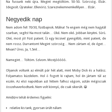
Na fussunk neki újra. Megint megtöltöm. 50-50. Szörcsög. Elzár.
Idegesít. Újrateker. Ellenőriz. Szareznekemnemkellilyen… Elzár.
Negyedik nap
Nem adom fel! 70/30, füstbajnok. Málna! Te engem még nem hagytál
szarban, segíts! Na most talán… Oké. Nem oké. Jobban kinyitni. Sűrű.
Oké, most jó! Füst patent. Íz egy kicsivel gyengébb, mint patent, de
nem rossz. Durrantom! Megint szörcsög… Nem zártam el, de éget…
Mivan? Üres. Ja, 1.5ml…
Namegint… Töltöm. Szívom. Mostjóóóóó.
Olyanok voltunk az elmúlt pár hét alatt, mint Moby Dick és a halász.
Folyamatos küzdelem. Hol ő fogott ki rajtam, hol én jártam túl az
eszén. Az első napokban azt hittem falhoz vágom, aztán mégiscsak
összehaverkodtunk. Nem volt könnyű, de csak sikerült. 😀
Ami(k)re tehát érdemes figyelni:
relatíve kis tank, gyorsan ürült nálam