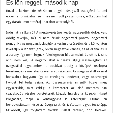
És lőn reggel, második nap
Huzal a kézben, de készültem a gyári üvegszál cseréjével is, ami
ebben a formájában semmire nem volt jó számomra, előkaptam hát
egy darab 3mm átmérőjű darabot a tarsolyból.
Indulhat a rákenról! A megtekerésénél kevés egyszerűbb dolog van.
Addig tekerjük, míg el nem érünk hegesztési ponttól hegesztési
pontig. Ha ez megvan, beleejtjük a kerámia csészébe, és a két vájaton
levezetjük a lábakat (ezek, révén hegesztve vannak, és az ellenállásuk
alacsony, így nem fognak feleslegesen hőt termelni, és ott is izzani,
ahol nem kell). A negatív lábat a csésze aljáig visszavágtam az
üvegszállal egyetemben, a pozitívat pedig a középső oszlopra
tekertem, és a menetes csavarral rögzítettem. Az üvegszálat itt kicsivel
hosszabra hagytam, így az esetleges kondenzt, vagy beszivárgó
likvidet fel tudja szívni. Az összeszerelés innentől fogva még
egyszerűbb, mint eddig: a kazánteret az alsó menetes 510
csatlakozós részbe beletekerjük kézzel, figyelve a középérintkező
kilógására, majd a kontragyűrűt is rátekerjük. Ezután én
benedvesítettem kissé az üvegszálat, és izzítottam egyet tesztképp.
Működött, így folytattam tovább. Palást ráteker, drip beteker.