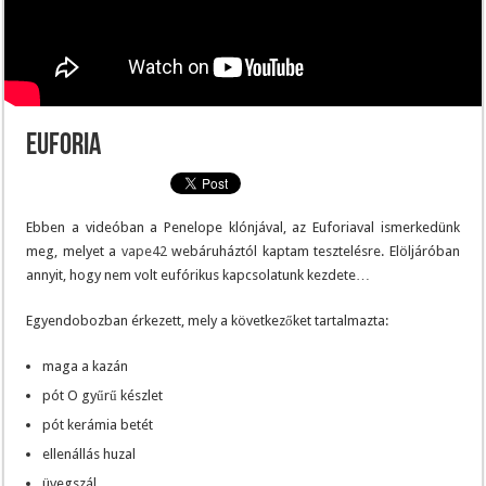
Euforia
Ebben a videóban a Penelope klónjával, az Euforiaval ismerkedünk
meg, melyet a
vape42
webáruháztól kaptam tesztelésre. Elöljáróban
annyit, hogy nem volt eufórikus kapcsolatunk kezdete…
Egyendobozban érkezett, mely a következőket tartalmazta:
maga a kazán
pót O gyűrű készlet
pót kerámia betét
ellenállás huzal
üvegszál