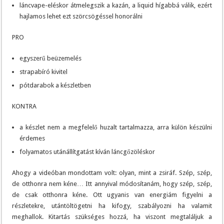
láncvape-eléskor átmelegszik a kazán, a liquid hígabbá válik, ezért
hajlamos lehet ezt szörcsögéssel honorálni
PRO
egyszerű beüzemelés
strapabíró kivitel
pótdarabok a készletben
KONTRA
a készlet nem a megfelelő huzalt tartalmazza, arra külön készülni
érdemes
folyamatos utánállítgatást kíván láncgőzöléskor
Ahogy a videóban mondottam volt: olyan, mint a zsiráf. Szép, szép,
de otthonra nem kéne… Itt annyival módosítanám, hogy szép, szép,
de csak otthonra kéne. Ott ugyanis van energiám figyelni a
részletekre, utántöltögetni ha kifogy, szabályozni ha valamit
meghallok. Kitartás szükséges hozzá, ha viszont megtaláljuk a