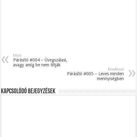
Előző
Párásító #004 – Üvegszálasi,
avagy amíg be nem tiltják
Következő
Párásító #005 – Leves minden
mennyiségben
Kapcsolódó bejegyzések