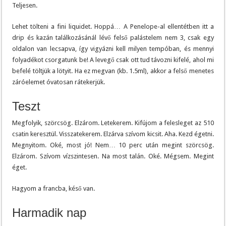
Teljesen.
Lehet tölteni a fini liquidet. Hoppá… A Penelope-al ellentétben itt a
drip és kazán találkozásánál lévő felső palástelem nem 3, csak egy
oldalon van lecsapva, így vigyázni kell milyen tempóban, és mennyi
folyadékot csorgatunk be! A levegő csak ott tud távozni kifelé, ahol mi
befelé töltjük a lötyit. Ha ez megvan (kb. 1.5ml), akkor a felső menetes
záróelemet óvatosan rátekerjük.
Teszt
Megfolyik, szörcsög. Elzárom. Letekerem. Kifújom a felesleget az 510
csatin keresztül. Visszatekerem. Elzárva szívom kicsit. Aha. Kezd égetni.
Megnyitom. Oké, most jó! Nem… 10 perc után megint szörcsög.
Elzárom. Szívom vízszintesen. Na most talán. Oké. Mégsem. Megint
éget.
Hagyom a francba, késő van.
Harmadik nap