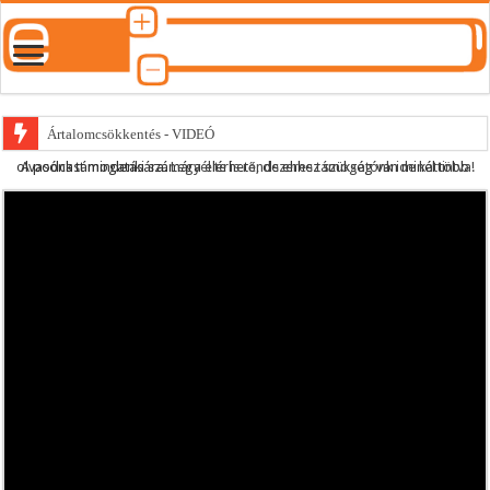
Ártalomcsökkentés - VIDEÓ
A podcast mindenki számára elérhető, de ehhez szükség van minél több olvasónk támogatására.
Legyél te is rendszeres támogatónk ide kattintva!
E-cigi használati szokások 2.0
Android Podcast alkalmazás letöltése
Párásító podcast lejátszási lista