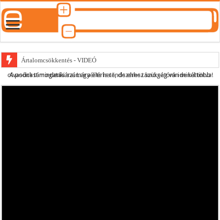
Ártalomcsökkentés - VIDEÓ
A podcast mindenki számára elérhető, de ehhez szükség van minél több olvasónk támogatására.
Legyél te is rendszeres támogatónk ide kattintva!
E-cigi használati szokások 2.0
Android Podcast alkalmazás letöltése
Párásító podcast lejátszási lista