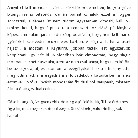
Annyit el kell mondani azért a készülék védelmében, hogy a gőze
bitang, íze is tetszetős, de én bármit csinálok ezzel a Fogger
sorozattal, a fémes ízt nem tudom egyszerűen kimosni, kell 2-3
tanknyi liquid, hogy átpucoljuk a rendszert. Az előző példányhoz
képest ami nálam járt, mindenképp pozitívum, hogy nem kell már o
gyűrűkkel szenvedni beüzemelés közben. A régi a Taifunra akart
hajazni, a mostani a Kayfunra. Jobban tették, ezt egyszerűbb
koppintani úgy néz ki. A videóban bár elmondtam, hogy single
módban is lehet használni, azért az nem csak annyi, hogy nem kötöm
be az egyik ágat, és eltömöm a levegőlyukat, hisz a 2 horony attól
még ottmarad, ami engedi ám a folyadékot a kazántérbe ha nincs
eltömve… Szóval inkább mondanám fix dual coil setupnak, mintsem
állítható single/dual coilnak.
Gőze bitang jó, íze gyengébb, de még a jó felé hajlik, TH-ra érdemes
figyelni, ne a megszokott erősséget öntsük bele, valószínűleg sok
lenne!