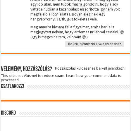
egy ido utan, nem tudok masra gondolni, hogy a sok
vattat a nutban a kazanpalast elszoritotta igy nem volt
megfelelo a lotyi ellatas. Boven eleg neki egy
hangyap*csnyi. Iz, th, gőz tokeletes vele.
Meg annyira hivnam fel a figyelmet, amit Charlie is
megjegyzett nekem, hogy erdemes nr labbal csinalni. 🙂
(Igy is megcsinaltam, valoban! 🙂 )
Be kell jelentkezni a válaszadáshoz
Vélemény, hozzászólás?
Hozzászólás küldéséhez
be kell jelentkezni
.
This site uses Akismet to reduce spam.
Learn how your comment data is
processed.
CSATLAKOZZ!
DISCORD