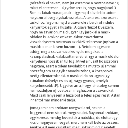
(nézzétek el nekem, nem jut eszembe a pontos neve :D)
miatt ellentetesen – ügyelve arra is, hogy nagyjabol 3-
5cm es labak maradjanak – igy majd közelebb tudom
helyezni a levegolyukakhoz oket. A tekerest szorosan a
tuskohoz fogom, majd a csavarokra belulrol indulva
kanyaritok egyet a huzallal. A csavarhuzot kiveszem,
hogy ne zavarjon, majd ugyan igy jarok el a masik
oldalon is. Amikor ez kesz, akkor csavarhuzot
visszahelyezem ovatosan az előző tekeresbe (nyilvan a
masikbol mar ki sem huzom…). Betolom egeszen
addig, mig a csavarhuzo kis nyele megakad a
kazanpalastnak kialakitott menetnel, igy a masik oldalon
kenyelmes hosszban tul log. Mivel a huzalt hosszabbra
hagytam, ezert a tolem tavolabbit a mutato ujjammal
hozzafogom az egyik csavarhuzohoz, a kozepsovel
pedig ellentartok neki. A masik oldalon ugyan igy
csinalom (hüvelyk es kis ujj, vagy gyurus, amelyik
kenyelmesebb :P). Ugyelve arra, hogy lehetoleg semmi
ne mozduljon elj ovatosan meghuzom a csavarokat.
Majd csak lenyesem a huzalbol a felesleges reszt. Aztan
innentol mar mindenki tudja.
Jomagam nem szoktam uvegszalazni, nekem a
foggernal nem sikerult megcsinalni. Rayonnal szoktam,
egy keveset mindig levezetek a nutokba, de elotte egy
kicsit megnyesem vegeit, mert nem kell bele az osszes.
Amikor ezt nem csinaltam meg, akkor mindig egetett