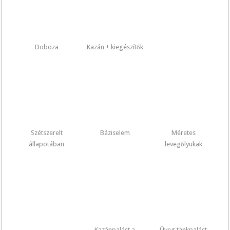
Doboza
Kazán + kiegészítők
Szétszerelt
Báziselem
Méretes
állapotában
levegőlyukak
Kazánpalást a
Üveg tankpalást