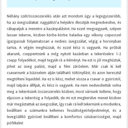
Néhány szét/összeszerelés után azt mondom úgy a legegyszerűbb,
ha az üvegszálakat
nagyjából
a helyükre illesztjük megnedvesítve, és
rákapatjuk a menetre a kazánpalástot. Ha ezzel megvagyunk, szépen
lassan tekerve, közben körbe-körbe haladva egy vékony csipesszel
igazgassuk folyamatosan a nedves üvegszálat, végig a horonyban
tartva. A végén meghúzzuk, és ezzel kész is vagyunk. Ha próbát
akarunk, cseppentsünk a még nyitott kazánban a tekerésekre 1-2
csepp folyadékot, majd tegyük rá a kéményt. Ha ezt is jól meghúztuk,
jöhet az üveg palást, majd a fém záróelem. Már csak ki kell
csavarnunk a báziselem alján található töltőnyílást, és azon keresztül
megtölteni liquiddel. Ha ez is kész, mehet vissza a csavar o gyűrűstől,
majd talpára állítjuk, és kész is vagyunk. Ha nem nedvesítettük volna
meg a tekerésünk összeszerelés közben, most várnunk kellene, hogy
eljusson a tekerésig a folyadék, de mi ezt megkerülve menet közben
már megáztattuk az üvegszálat, így csak rá kell tekernünk a modunkra,
beállítani a számunkra kellemes feszültséget/teljesítményt, és a
levegőállító gyűrűvel beállítani a komfortos szíváserősséget, majd
pöfékelni!