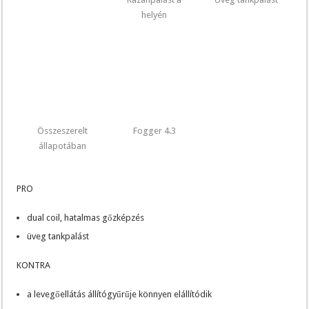
helyén
Összeszerelt
Fogger 4.3
állapotában
PRO
dual coil, hatalmas gőzképzés
üveg tankpalást
KONTRA
a levegőellátás állítógyűrűje könnyen elállítódik