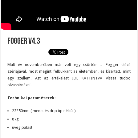
Fogger v4.3
Múlt év novemberében már volt egy csörtém a Fogger előző
szériájával, most megint felbukkant az életemben, és kísértett, mint
egy szellem. Azt az értékelést
IDE KATTINTVA
vissza tudod
olvasni/nézni.
Technikai paraméterek:
22*50mm ( menet és drip tip nélkül )
87g
üveg palást