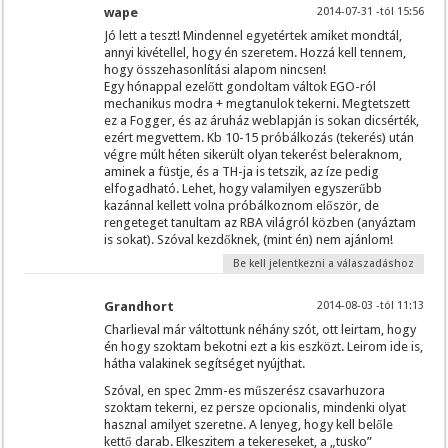
wape
2014-07-31 -tól 15:56
Jó lett a teszt! Mindennel egyetértek amiket mondtál,
annyi kivétellel, hogy én szeretem. Hozzá kell tennem,
hogy összehasonlítási alapom nincsen!
Egy hónappal ezelőtt gondoltam váltok EGO-ról
mechanikus modra + megtanulok tekerni. Megtetszett
ez a Fogger, és az áruház weblapján is sokan dicsérték,
ezért megvettem. Kb 10-15 próbálkozás (tekerés) után
végre múlt héten sikerült olyan tekerést beleraknom,
aminek a füstje, és a TH-ja is tetszik, az íze pedig
elfogadható. Lehet, hogy valamilyen egyszerűbb
kazánnal kellett volna próbálkoznom először, de
rengeteget tanultam az RBA világról közben (anyáztam
is sokat). Szóval kezdőknek, (mint én) nem ajánlom!
Be kell jelentkezni a válaszadáshoz
Grandhort
2014-08-03 -tól 11:13
Charlieval már váltottunk néhány szót, ott leirtam, hogy
én hogy szoktam bekotni ezt a kis eszközt. Leirom ide is,
hátha valakinek segítséget nyújthat.
Szóval, en spec 2mm-es műszerész csavarhuzora
szoktam tekerni, ez persze opcionalis, mindenki olyat
hasznal amilyet szeretne. A lenyeg, hogy kell belőle
kettő darab. Elkeszitem a tekereseket, a „tusko”