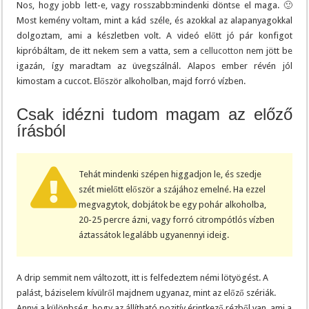
Nos, hogy jobb lett-e, vagy rosszabb:mindenki döntse el maga. 🙂
Most kemény voltam, mint a kád széle, és azokkal az alapanyagokkal
dolgoztam, ami a készletben volt. A videó előtt jó pár konfigot
kipróbáltam, de itt nekem sem a vatta, sem a
cellucotton
nem jött be
igazán, így maradtam az üvegszálnál. Alapos ember révén jól
kimostam a cuccot. Először alkoholban, majd forró vízben.
Csak idézni tudom magam az előző
írásból
Tehát mindenki szépen higgadjon le, és szedje
szét mielőtt először a szájához emelné. Ha ezzel
megvagytok, dobjátok be egy pohár alkoholba,
20-25 percre ázni, vagy forró citrompótlós vízben
áztassátok legalább ugyanennyi ideig.
A drip semmit nem változott, itt is felfedeztem némi lötyögést. A
palást, báziselem kívülről majdnem ugyanaz, mint az előző szériák.
Annyi a különbség, hogy az állítható pozitív érintkező rézből van, ami a