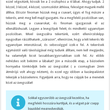
ezzel végeztünk, kössük be a 2 oszlophoz a 4 lábat. Ahogy tudjuk. 2
kézzel, 3 kézzel, 4 kézzel, szomszédot áthívva, feleséget magunk mellé
állítva. Először finoman húzzuk meg a csavart, úgyis el fog mászni a
tekerés, amit meg kell majd igazgatni. Ha a megfelelő pozícióban van,
húzzuk meg a csavarokat, és finoman igazgassuk el az
ellenálláshuzalt. Legyen a levegőlyuk felett, és mindkettő ugyanolyan
pozícióban. Mivel üvegszálra tekertünk, ezért ellenőrzésképp
nyugodtan ráizzíthatunk „szárazon”, ellenőrizve, hogy a két tekerés kb
ugyanolyan intenzitással, és sebességgel izzik-e fel. A tekerések
egymástól való távolságával még tudunk állítani, nem kell megijedni,
ha valamelyik kicsit lassabban/gyorsabban izzik fel. Az előbb
nehézkes volt bekötni a lábakat? Jön a második etap, a báziselem
hornyaiba tömködjük bele az üvegszálat ( a csomagban 2mm
átmérőjű volt ahogy néztem), és ezzel egy időben a kazánpalástot
tekerjük a báziselemre. Figyeljünk arra, hogy ne csípjük be a menetek
közé az üvegszálat!
Sokkal egyszerűbb az üvegszál kezelése, ha
megfelelő hosszúra kurtítjuk, és a végeit pár csepp
liquiddel megnedvesítjük.