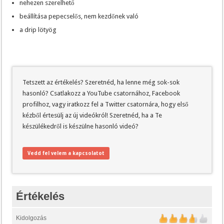
nehezen szerelhető
beállítása pepecselős, nem kezdőnek való
a drip lötyög
Tetszett az értékelés? Szeretnéd, ha lenne még sok-sok
hasonló? Csatlakozz a YouTube csatornához, Facebook
profilhoz, vagy iratkozz fel a Twitter csatornára, hogy első
kézből értesülj az új videókról! Szeretnéd, ha a Te
készülékedről is készülne hasonló videó?
Vedd fel velem a kapcsolatot
Értékelés
Kidolgozás