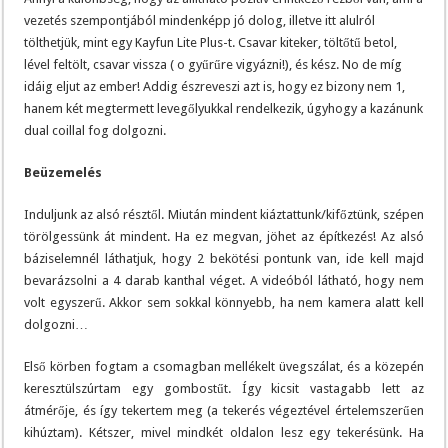
vezetés szempontjából mindenképp jó dolog, illetve itt alulról
tölthetjük, mint egy Kayfun Lite Plus-t. Csavar kiteker, töltőtű betol,
lével feltölt, csavar vissza ( o gyűrűre vigyázni!), és kész. No de míg
idáig eljut az ember! Addig észreveszi azt is, hogy ez bizony nem 1,
hanem két megtermett levegőlyukkal rendelkezik, úgyhogy a kazánunk
dual coillal fog dolgozni.
Beüzemelés
Induljunk az alsó résztől. Miután mindent kiáztattunk/kifőztünk, szépen
törölgessünk át mindent. Ha ez megvan, jöhet az építkezés! Az alsó
báziselemnél láthatjuk, hogy 2 bekötési pontunk van, ide kell majd
bevarázsolni a 4 darab kanthal véget. A videóból látható, hogy nem
volt egyszerű. Akkor sem sokkal könnyebb, ha nem kamera alatt kell
dolgozni…
Első körben fogtam a csomagban mellékelt üvegszálat, és a közepén
keresztülszúrtam egy gombostűt. Így kicsit vastagabb lett az
átmérője, és így tekertem meg (a tekerés végeztével értelemszerűen
kihúztam). Kétszer, mivel mindkét oldalon lesz egy tekerésünk. Ha