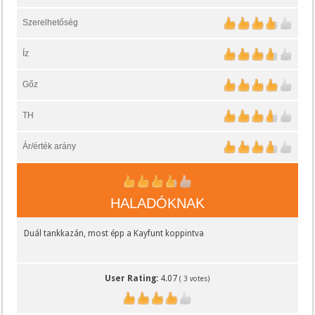
Szerelhetőség
Íz
Gőz
TH
Ár/érték arány
HALADÓKNAK
Duál tankkazán, most épp a Kayfunt koppintva
User Rating:
4.07
(
3
votes)