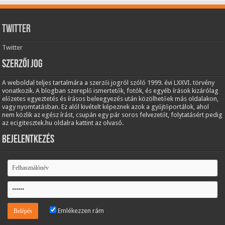
Twitter
Twitter
Szerzői jog
A weboldal teljes tartalmára a szerzői jogról szóló 1999. évi LXXVI. törvény
vonatkozik. A blogban szereplő ismertetők, fotók, és egyéb írások kizárólag
előzetes egyeztetés és írásos beleegyezés után közölhetőek más oldalakon,
vagy nyomtatásban. Ez alól kivételt képeznek azok a gyűjtőportálok, ahol
nem közlik az egész írást, csupán egy pár soros felvezetőt, folytatásért pedig
az ecigitesztek.hu oldalra kattint az olvasó.
Bejelentkezés
Emlékezzen rám