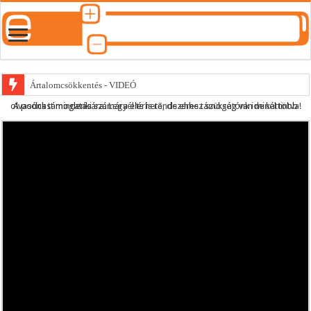
Ártalomcsökkentés - VIDEÓ
A podcast mindenki számára elérhető, de ehhez szükség van minél több olvasónk támogatására.
Legyél te is rendszeres támogatónk ide kattintva!
E-cigi használati szokások 2.0
Android Podcast alkalmazás letöltése
Párásító podcast lejátszási lista