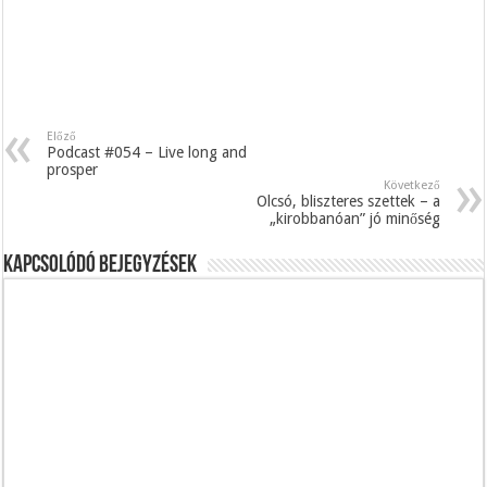
Előző
Podcast #054 – Live long and
prosper
Következő
Olcsó, bliszteres szettek – a
„kirobbanóan” jó minőség
Kapcsolódó bejegyzések