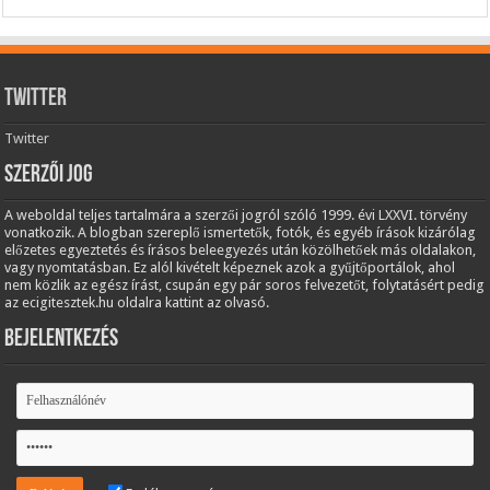
Twitter
Twitter
Szerzői jog
A weboldal teljes tartalmára a szerzői jogról szóló 1999. évi LXXVI. törvény
vonatkozik. A blogban szereplő ismertetők, fotók, és egyéb írások kizárólag
előzetes egyeztetés és írásos beleegyezés után közölhetőek más oldalakon,
vagy nyomtatásban. Ez alól kivételt képeznek azok a gyűjtőportálok, ahol
nem közlik az egész írást, csupán egy pár soros felvezetőt, folytatásért pedig
az ecigitesztek.hu oldalra kattint az olvasó.
Bejelentkezés