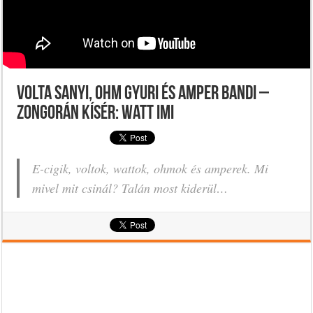
Volta Sanyi, Ohm Gyuri és Amper Bandi –
zongorán kísér: Watt Imi
E-cigik, voltok, wattok, ohmok és amperek. Mi
mivel mit csinál? Talán most kiderül…