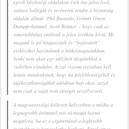
egyéb közösségi oldalakon évek óta jelen levő,
rutinos kollégák és reviwerek rendre a biztonság
oldalán állnak. Phil Busardo, Grimm Green,
Dampferhimmel, Scott Bonner – hogy csak az
ismertebbeket említsük a jelen levőkön kívül. Mi
magunk is jól kitapasztalt és “bejáratott”
eszközöket használunk a hétköznapjainkban.
Senki nem akar egy időzített tüzijátékkal a
zsebében elindulni. Azzal viszont tisztában kell
lennie mindenkinek, hogy ha felelőtlenségéből és
tájékozatlanságából adódóan bajt okoz, azzal
nem csak a saját testi épségét veszélyezteti.
A magyarországi kiélezett helyzetben a média a
legnagyobb örömmel veti rá magát bármi
negatívra, ha az e-cigarettával a legkisebb
mertekben is kapcsolatba hozható. Ezzel azt is