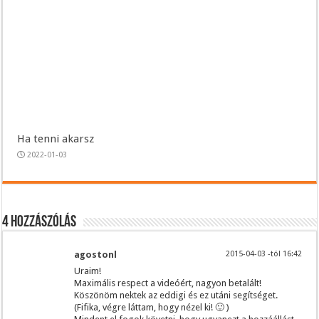
Ha tenni akarsz
2022-01-03
4 hozzászólás
agostonl
2015-04-03 -tól 16:42
Uraim!
Maximális respect a videóért, nagyon betalált!
Köszönöm nektek az eddigi és ez utáni segítséget.
(Fifika, végre láttam, hogy nézel ki! 🙂 )