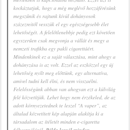
kockáztatjuk, hogy a még meglévő hozzáférésünk
megszűnik és rajtunk kívül dohányosok
százezreitől vesszük el egy egészségesebb élet
lehetőségét. A felelőtlenebbje pedig ezt követően
egyszerűen csak megvonja a vállát és megy a
nemzeti trafikba egy pakli cigarettáért.
Mindenkinek ez a saját választása, mint ahogy a
dohányzása is az volt. Ezzel az eszközzel egy új
lehetőség nyílt meg előttünk, egy alternatíva,
amivel tudni kell élni, és nem visszaélni.
Felelősségünk abban van ahogyan ezt a külvilág
felé közvetítjük. Lehet hogy nem érzékeled, de az
adott környezetednek te leszel “A vaper”, az
általad közvetített kép alapján alakítja ki a
társadalom az ítéletét minden e-cigaretta
felhasználóról.
Példa legyél minden