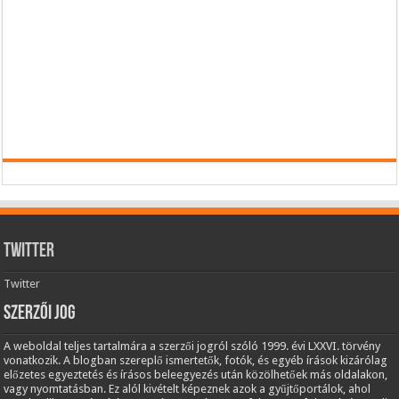
Twitter
Twitter
Szerzői jog
A weboldal teljes tartalmára a szerzői jogról szóló 1999. évi LXXVI. törvény
vonatkozik. A blogban szereplő ismertetők, fotók, és egyéb írások kizárólag
előzetes egyeztetés és írásos beleegyezés után közölhetőek más oldalakon,
vagy nyomtatásban. Ez alól kivételt képeznek azok a gyűjtőportálok, ahol