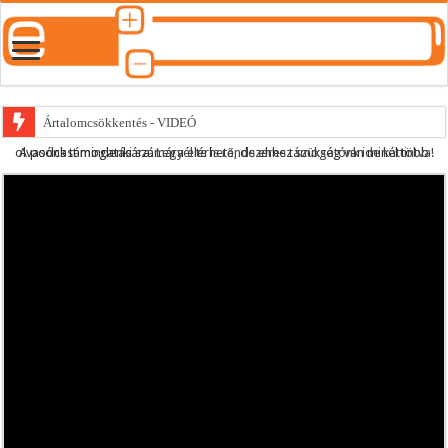
Ártalomcsökkentés - VIDEÓ
A podcast mindenki számára elérhető, de ehhez szükség van minél több olvasónk támogatására.
Legyél te is rendszeres támogatónk ide kattintva!
E-cigi használati szokások 2.0
Android Podcast alkalmazás letöltése
Párásító podcast lejátszási lista