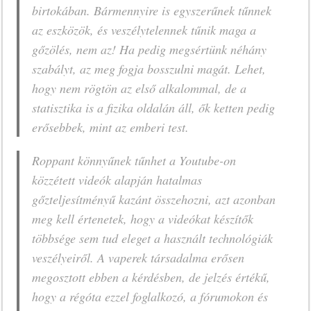
birtokában. Bármennyire is egyszerűnek tűnnek
az eszközök, és veszélytelennek tűnik maga a
gőzölés, nem az! Ha pedig megsértünk néhány
szabályt, az meg fogja bosszulni magát. Lehet,
hogy nem rögtön az első alkalommal, de a
statisztika is a fizika oldalán áll, ők ketten pedig
erősebbek, mint az emberi test.
Roppant könnyűnek tűnhet a Youtube-on
közzétett videók alapján hatalmas
gőzteljesítményű kazánt összehozni, azt azonban
meg kell értenetek, hogy a videókat készítők
többsége sem tud eleget a használt technológiák
veszélyeiről. A vaperek társadalma erősen
megosztott ebben a kérdésben, de jelzés értékű,
hogy a régóta ezzel foglalkozó, a fórumokon és