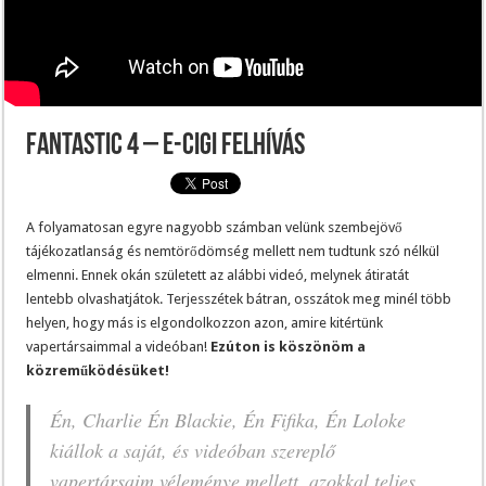
Fantastic 4 – E-cigi felhívás
A folyamatosan egyre nagyobb számban velünk szembejövő
tájékozatlanság és nemtörődömség mellett nem tudtunk szó nélkül
elmenni. Ennek okán született az alábbi videó, melynek átiratát
lentebb olvashatjátok. Terjesszétek bátran, osszátok meg minél több
helyen, hogy más is elgondolkozzon azon, amire kitértünk
vapertársaimmal a videóban!
Ezúton is köszönöm a
közreműködésüket!
Én, Charlie Én Blackie, Én Fifika, Én Loloke
kiállok a saját, és videóban szereplő
vapertársaim véleménye mellett, azokkal teljes