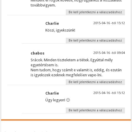
Mindent el fogok követni, hogy ugyanezt a hozzáállást
továbbvigyem.
Be kell jelentkezni a válaszadáshoz
Charlie
2015-04-16 -tól 15:12
Köszi, igyekszünk!
Be kell jelentkezni a válaszadáshoz
cbabos
2015-04-16 -tól 09:04
Srácok. Minden tiszteletem a tiétek. Egyúttal mély
egyetértésem is.
Nem tudom, hogy számít e valamit is, eddig, és ezután
is igyekszek ezeknek megfelelően vape-lni.
Be kell jelentkezni a válaszadáshoz
Charlie
2015-04-16 -tól 15:12
Úgy legyen! 🙂
Be kell jelentkezni a válaszadáshoz