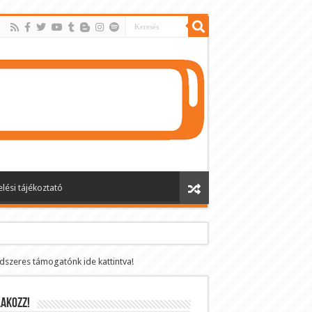
lési tájékoztató
ndszeres támogatónk ide kattintva!
AKOZZ!