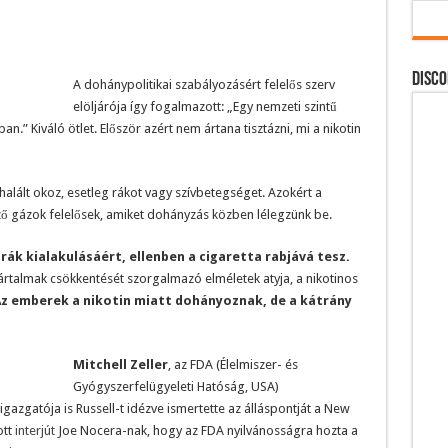
DISCO
A dohánypolitikai szabályozásért felelős szerv
elöljárója így fogalmazott: „Egy nemzeti szintű
n.” Kiváló ötlet. Először azért nem ártana tisztázni, mi a nikotin
alált okoz, esetleg rákot vagy szívbetegséget. Azokért a
ő gázok felelősek, amiket dohányzás közben lélegzünk be.
rák kialakulásáért, ellenben a cigaretta rabjává tesz.
rtalmak csökkentését szorgalmazó elméletek atyja, a nikotinos
z emberek a nikotin miatt dohányoznak, de a kátrány
Mitchell Zeller
, az FDA (Élelmiszer- és
Gyógyszerfelügyeleti Hatóság, USA)
azgatója is Russell-t idézve ismertette az álláspontját a New
ott
interjút
Joe Nocera-nak, hogy az FDA nyilvánosságra hozta a