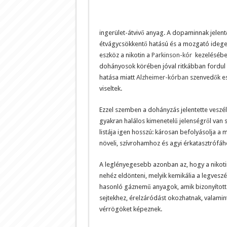
ingerület-átvivő anyag. A dopaminnak jelent
étvágycsökkentő hatású és a mozgató idegekr
eszköz a nikotin a
Parkinson-kór
kezelésében
dohányosok körében jóval ritkábban fordul 
hatása miatt
Alzheimer-kórban
szenvedők ese
viseltek.
Ezzel szemben a dohányzás jelentette veszély
gyakran halálos kimenetelű jelenségről van 
listája igen hosszú: károsan befolyásolja a
növeli, szívrohamhoz és agyi érkatasztrófáho
A leglényegesebb azonban az, hogy a nikoti
nehéz eldönteni, melyik kemikália a legveszé
hasonló gáznemű anyagok, amik bizonyítottan
sejtekhez, érelzáródást okozhatnak, valam
vérrögöket képeznek.