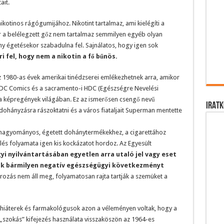
ait.
nikotinos rágógumijához. Nikotint tartalmaz, ami kielégíti a
 a belélegzett gőz nem tartalmaz semmilyen egyéb olyan
y égetésekor szabadulna fel. Sajnálatos, hogy igen sok
i fel, hogy nem a nikotin a fő bűnös.
 1980-as évek amerikai tinédzserei emlékezhetnek arra, amikor
DC Comics és a sacramento-i HDC (Egészségre Nevelési
 a képregények világában. Ez az ismerősen csengő nevű
IRATK
hányzásra rászoktatni és a város fiataljait Superman mentette
a hagyományos, égetett dohánytermékekhez, a cigarettához
és folyamata igen kis kockázatot hordoz. Az Egyesült
yi nyilvántartásában egyetlen arra utaló jel vagy eset
ak bármilyen negatív egészségügyi következményt
rozás nem áll meg, folyamatosan rajta tartják a szemüket a
hiáterek és farmakológusok azon a véleményen voltak, hogy a
 „szokás” kifejezés használata visszaköszön az 1964-es