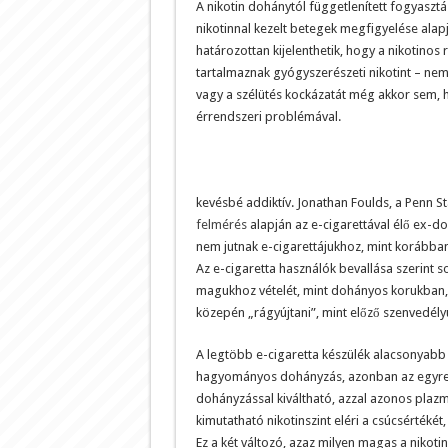
A nikotin dohánytól függetlenített fogyasztás
nikotinnal kezelt betegek megfigyelése alap
határozottan kijelenthetik, hogy a nikotinos
tartalmaznak gyógyszerészeti nikotint – nem
vagy a szélütés kockázatát még akkor sem, 
érrendszeri problémával.
kevésbé addiktív. Jonathan Foulds, a Penn S
felmérés
alapján az e-cigarettával élő ex-d
nem jutnak e-cigarettájukhoz, mint korábban
Az e-cigaretta használók bevallása szerint so
magukhoz vételét, mint dohányos korukban, 
közepén „rágyújtani”, mint előző szenvedély
A legtöbb e-cigaretta készülék alacsonyabb n
hagyományos dohányzás, azonban az egyre f
dohányzással kiváltható, azzal azonos plazma
kimutatható nikotinszint eléri a csúcsérték
Ez a két változó, azaz milyen magas a nikotin 