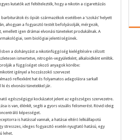
egyes kutatók azt feltételezték, hogy a nikotin a cigarettázás
 barbiturátok és ópiát-származékok esetében a ‘szokás’ helyett
án, ahogyan a fogyasztó testét befolyásolják, mérgezik,
t, emellett igen drámai elvonási tüneteket produkálnak. A
rmakológiai, sem biológiai jelentőségűnek.
tésben
a dohányzást a nikotinfüggőség kielégítésére célzott
észletesen ismertetve, nitrogén-vegyületként, alkaloidként említik.
sorolják a függőséget okozó anyagok körébe:
 nikotint igényel a hozzászokó szervezet
almazó reflexként hat és folyamatos adagolásra sarkall
ki és elvonási tünetekkel jár.
ható egészségügyi kockázatot jelent az egészséges szervezetre.
a is van, élénkít, segíti a gyors vizuális felismerést. Rövid ideig
 koncentráló képességet.
ceptorra is hatással vannak, a hatásai eltérő lelkiállapotú
 stresszes, ideges fogyasztó esetén nyugtató hatású, egy
ú lehet.