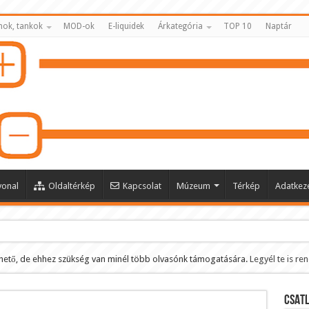
nok, tankok
MOD-ok
E-liquidek
Árkategória
TOP 10
Naptár
vonal
Oldaltérkép
Kapcsolat
Múzeum
Térkép
Adatkeze
hető, de ehhez szükség van minél több olvasónk támogatására.
Legyél te is re
ltése
CSATL