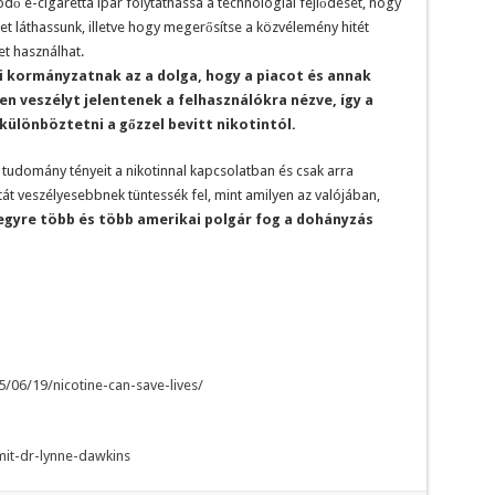
dő e-cigaretta ipar folytathassa a technológiai fejlődését, hogy
t láthassunk, illetve hogy megerősítse a közvélemény hitét
t használhat.
kormányzatnak az a dolga, hogy a piacot és annak
n veszélyt jelentenek a felhasználókra nézve, így a
különböztetni a gőzzel bevitt nikotintól.
 tudomány tényeit a nikotinnal kapcsolatban és csak arra
tát veszélyesebbnek tüntessék fel, mint amilyen az valójában,
egyre több és több amerikai polgár fog a dohányzás
5/06/19/nicotine-can-save-lives/
mit-dr-lynne-dawkins