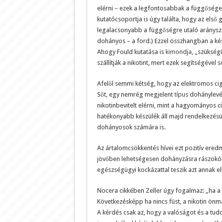
elérni – ezek a legfontosabbak a függőséget
kutatócsoportja is úgy találta, hogy az első
legalacsonyabb a függőségre utaló arányszám
dohányos – a ford.) Ezzel összhangban a kés
Ahogy Fould kutatása is
kimondja
, „szükség
szállítják a nikotint, mert ezek segítségéve
Afelől semmi kétség, hogy az elektromos ciga
Sőt, egy nemrég megjelent
típus
dohánylevél
nikotinbevitelt elérni, mint a hagyományos c
hatékonyabb készülék áll majd rendelkezésün
dohányosok számára is.
Az ártalomcsökkentés hívei ezt pozitív ere
jövőben lehetségesen dohányzásra rászokók i
egészségügyi kockázattal teszik azt annak el
Nocera cikkében Zeller úgy fogalmaz: „ha a n
Következésképp ha nincs füst, a nikotin ön
A kérdés csak az, hogy a valóságot és a tud