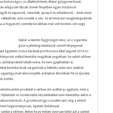
a biztonságos, ez állatkísérletek, illetve gyógyszerészeti
ján világosan látszik. Ennek fényében egyes
kutatások
 rágók és tapaszok, cukorkák, spray-k és inhalátorok – amik mind
 rákkeltőek, nem növelik a szív- és érrendszeri megbetegedések
ha a fogyasztó személy korábban már volt kezelve szív vagy
Habár a nikotin függőséget okoz, az e-cigaretta
gőze a jelenlegi kutatások szerint lényegesen
tate Egyetem orvosi karának professzora által végzett
2014-es
ohányosok sokkal kevésbé reagálnak negatívan, ha adott időben
, dohányosként tették volna, ha nem gyújthattak rá.
kkal kevésbé érzik sürgetőnek a felkelés utáni első slukkok
ugyanígy jóval alacsonyabb arányban ébrednek fel az éjszaka
ük esetén.
ikotinszintet produkál a vérben (és ezáltal az agyban), mint a
ejlettebb és modernebb készülékekkel nem lehetetlen elérni a
koncentrációt. A gőzöléssel így is tovább tart, míg a vérből
ét, mint hagyományosan, égetett dohánnyal.
szintje a vérben, illetve hogy milyen gyorsan lehet azt a szintet