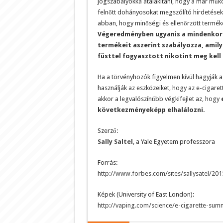
jogszabályokká átalakítani, hogy a már műkö
felnőtt dohányosokat megszólító hirdetéseke
abban, hogy minőségi és ellenőrzött terméke
Végeredményben ugyanis a mindenkori 
termékeit aszerint szabályozza, amilye
füsttel fogyasztott nikotint meg kell 
Ha a törvényhozók figyelmen kívül hagyják a
használják az eszközeiket, hogy az e-cigaret
akkor a legvalószínűbb végkifejlet az, hogy
következményeképp elhalálozni.
Szerző:
Sally Saltel
, a Yale Egyetem professzora
Forrás:
http://www.forbes.com/sites/sallysatel/201
Képek (University of East London):
http://vaping.com/science/e-cigarette-sum