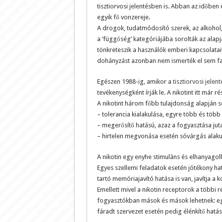
tisztiorvosi jelentésben is. Abban az időben 
egyik fő vonzereje.
A drogok, tudatmódosító szerek, az alkohol,
a ‘függőség’ kategóriájába sorolták az alapj
tönkreteszik a használók emberi kapcsolatai
dohányzást azonban nem ismerték el sem fa
Egészen 1988-ig, amikor a
tisztiorvosi jelen
tevékenységként írják le. A nikotint itt már r
A nikotint három főbb tulajdonság alapján 
– tolerancia kialakulása, egyre több és több
– megerősítő hatású, azaz a fogyasztása jut
– hirtelen megvonása esetén sóvárgás alakul 
A nikotin egy enyhe stimuláns és elhanyagol
Egyes szellemi feladatok esetén jótékony hatás
tartó memóriajavító hatása is van, javítja a
Emellett mivel a nikotin receptorok a többi re
fogyasztókban mások és mások lehetnek: egy
fáradt szervezet esetén pedig élénkítő hatás