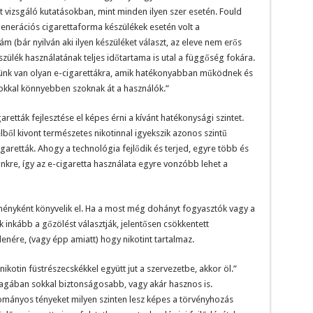
 vizsgáló kutatásokban, mint minden ilyen szer esetén. Fould
 generációs cigarettaforma készülékek esetén volt a
 (bár nyilván aki ilyen készüléket választ, az eleve nem erős
zülék használatának teljes időtartama is utal a függőség fokára.
ünk van olyan e-cigarettákra, amik hatékonyabban működnek és
l sokkal könnyebben szoknak át a használók.”
retták fejlesztése el képes érni a kívánt hatékonysági szintet.
ből kivont természetes nikotinnal igyekszik azonos szintű
igaretták. Ahogy a technológia fejlődik és terjed, egyre több és
kre, így az e-cigaretta használata egyre vonzóbb lehet a
dményként könyvelik el. Ha a most még dohányt fogyasztók vagy a
nkább a gőzölést választják, jelentősen csökkentett
lenére, (vagy épp amiatt) hogy nikotint tartalmaz.
ikotin füstrészecskékkel együtt jut a szervezetbe, akkor öl.”
magában sokkal biztonságosabb, vagy akár hasznos is.
ományos tényeket milyen szinten lesz képes a törvényhozás