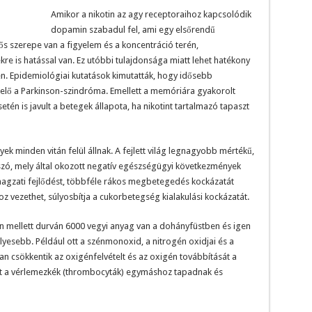
Amikor a nikotin az agy receptoraihoz kapcsolódik
dopamin szabadul fel, ami egy elsőrendű
ős szerepe van a figyelem és a koncentráció terén,
e is hatással van. Ez utóbbi tulajdonsága miatt lehet hatékony
. Epidemiológiai kutatások kimutatták, hogy idősebb
elő a Parkinson-szindróma. Emellett a memóriára gyakorolt
tén is javult a betegek állapota, ha nikotint tartalmazó tapaszt
ek minden vitán felül állnak. A fejlett világ legnagyobb mértékű,
szó, mely által okozott negatív egészségügyi következmények
 magzati fejlődést, többféle rákos megbetegedés kockázatát
z vezethet, súlyosbítja a cukorbetegség kialakulási kockázatát.
n mellett durván 6000 vegyi anyag van a dohányfüstben és igen
lyesebb. Például ott a szénmonoxid, a nitrogén oxidjai és a
 csökkentik az oxigénfelvételt és az oxigén továbbítását a
int a vérlemezkék (thrombocyták) egymáshoz tapadnak és