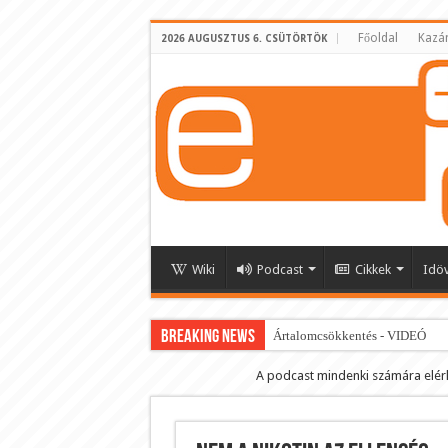
Főoldal
Kazá
2026 AUGUSZTUS 6. CSÜTÖRTÖK
Wiki
Podcast
Cikkek
Idö
BREAKING NEWS
Ártalomcsökkentés - VIDEÓ
E-cigi használati szokások 2.0
A podcast mindenki számára elér
Android Podcast alkalmazás letö
Párásító podcast lejátszási lista