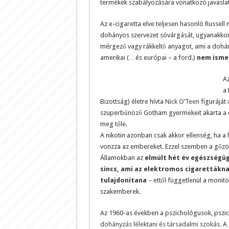
termékek szabályozására vonatkozó javaslat
Az e-cigaretta elve teljesen hasonló Russell 
dohányos szervezet sóvárgását, ugyanakkor
mérgező vagy rákkeltő anyagot, ami a dohán
amerikai (…és európai – a ford.)
nem ismer
Az
a 
Bizottság) életre hívta
Nick O’Teen
figuráját
szuperbűnöző Gotham gyermekeit akarta a do
meg tőle.
A nikotin azonban csak akkor ellenség, ha 
vonzza az embereket. Ezzel szemben a gőzöl
Államokban az
elmúlt hét év egészségüg
sincs, ami az elektromos cigarettákn
tulajdonítana
– ettől függetlenül a monito
szakemberek.
Az 1960-as években a pszichológusok, pszic
dohányzás lélektani és társadalmi szokás
. A