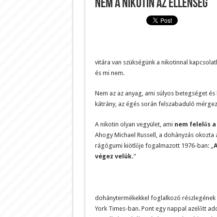
Nem a nikotin az ellenség
vitára van szükségünk a nikotinnal kapcsolatba
és mi nem.
Nem az az anyag, ami súlyos betegséget és h
kátrány, az égés során felszabaduló mérgez
A nikotin olyan vegyület, ami
nem felelős a 
Ahogy Michael Russell, a dohányzás okozta á
rágógumi kiötlője fogalmazott 1976-ban: „
A
végez velük.
”
dohánytermékekkel foglalkozó részlegének ig
York Times-ban. Pont egy nappal azelőtt ad