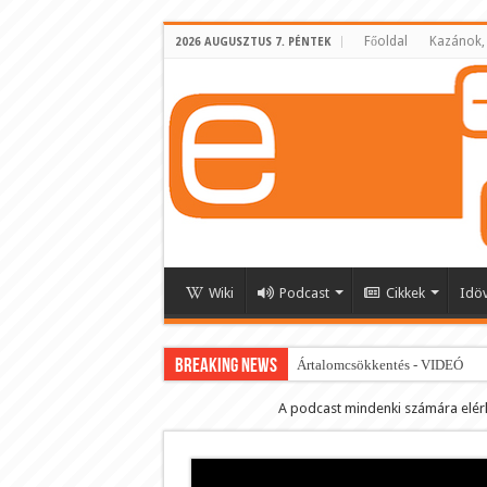
Főoldal
Kazánok,
2026 AUGUSZTUS 7. PÉNTEK
Wiki
Podcast
Cikkek
Idö
BREAKING NEWS
Ártalomcsökkentés - VIDEÓ
E-cigi használati szokások 2.0
A podcast mindenki számára elér
Android Podcast alkalmazás letö
Párásító podcast lejátszási lista