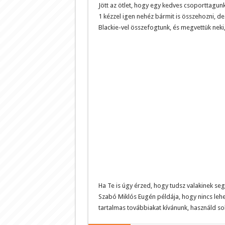
Jött az ötlet, hogy egy kedves csoporttagun
1 kézzel igen nehéz bármit is összehozni, de 
Blackie-vel összefogtunk, és megvettük neki,
Ha Te is úgy érzed, hogy tudsz valakinek seg
Szabó Miklós Eugén példája, hogy nincs leh
tartalmas továbbiakat kívánunk, használd so