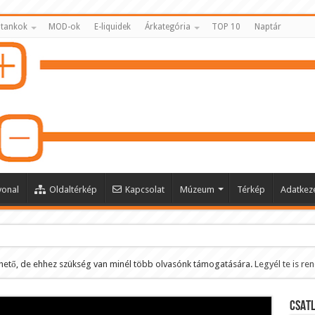
 tankok
MOD-ok
E-liquidek
Árkategória
TOP 10
Naptár
vonal
Oldaltérkép
Kapcsolat
Múzeum
Térkép
Adatkeze
hető, de ehhez szükség van minél több olvasónk támogatására.
Legyél te is re
ltése
CSATL