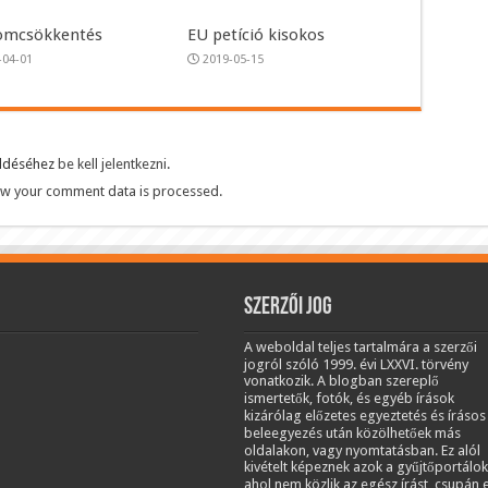
omcsökkentés
EU petíció kisokos
-04-01
2019-05-15
üldéséhez
be kell jelentkezni
.
w your comment data is processed.
Szerzői jog
A weboldal teljes tartalmára a szerzői
jogról szóló 1999. évi LXXVI. törvény
vonatkozik. A blogban szereplő
ismertetők, fotók, és egyéb írások
kizárólag előzetes egyeztetés és írásos
beleegyezés után közölhetőek más
oldalakon, vagy nyomtatásban. Ez alól
kivételt képeznek azok a gyűjtőportálok
ahol nem közlik az egész írást, csupán 