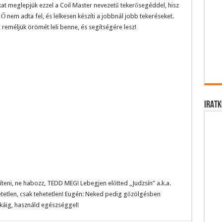
kat meglepjük ezzel a Coil Master nevezetű tekerősegéddel, hisz
Ő nem adta fel, és lelkesen készíti a jobbnál jobb tekeréseket.
 reméljük örömét leli benne, és segítségére lesz!
IRATK
íteni, ne habozz, TEDD MEG! Lebegjen előtted „Judzsín” a.k.a.
etetlen, csak tehetetlen! Eugén: Neked pedig gőzölgésben
káig, használd egészséggel!