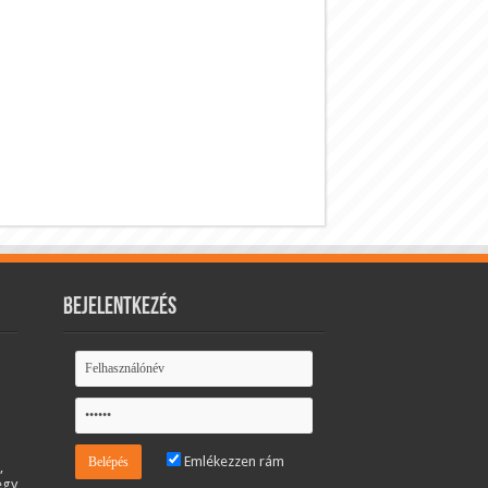
Bejelentkezés
Emlékezzen rám
,
egy