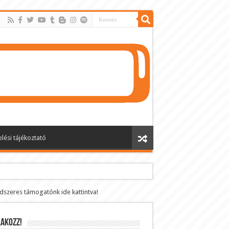
lési tájékoztató
ndszeres támogatónk ide kattintva!
AKOZZ!