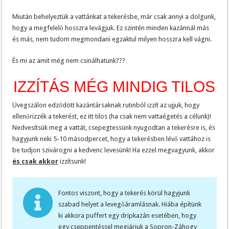
Miután behelyeztük a vattánkat a tekerésbe, már csak annyi a dolgunk,
hogy a megfelelő hosszra levágjuk. Ez szintén minden kazánnál más
és más, nem tudom megmondani egzaktul milyen hosszra kell vágni.
És mi az amit még nem csinálhatunk???
IZZÍTÁS MÉG MINDIG TILOS
Üvegszálon edződött kazántársaknak rutinból izzít az ujjuk, hogy
ellenőrizzék a tekerést, ez itt tilos (ha csak nem vattaégetés a célunk)!
Nedvesítsük meg a vattát, csepegtessünk nyugodtan a tekerésre is, és
hagyjunk neki 5-10 másodpercet, hogy a tekerésben lévő vattához is
be tudjon szivárogni a kedvenc levesünk! Ha ezzel megvagyunk, akkor
és csak akkor
izzítsunk!
Fontos viszont, hogy a tekerés körül hagyjunk
szabad helyet a levegőáramlásnak. Hiába építünk
ki akkora puffert egy dripkazán esetében, hogy
egy cseppentéssel megjárjuk a Sopron-Záhogy