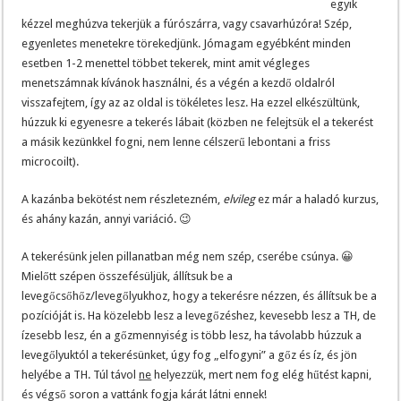
egyik
kézzel meghúzva tekerjük a fúrószárra, vagy csavarhúzóra! Szép,
egyenletes menetekre törekedjünk. Jómagam egyébként minden
esetben 1-2 menettel többet tekerek, mint amit végleges
menetszámnak kívánok használni, és a végén a kezdő oldalról
visszafejtem, így az az oldal is tökéletes lesz. Ha ezzel elkészültünk,
húzzuk ki egyenesre a tekerés lábait (közben ne felejtsük el a tekerést
a másik kezünkkel fogni, nem lenne célszerű lebontani a friss
microcoilt).
A kazánba bekötést nem részletezném,
elvileg
ez már a haladó kurzus,
és ahány kazán, annyi variáció. 😉
A tekerésünk jelen pillanatban még nem szép, cserébe csúnya. 😀
Mielőtt szépen összefésüljük, állítsuk be a
levegőcsőhőz/levegőlyukhoz, hogy a tekerésre nézzen, és állítsuk be a
pozícióját is. Ha közelebb lesz a levegőzéshez, kevesebb lesz a TH, de
ízesebb lesz, én a gőzmennyiség is több lesz, ha távolabb húzzuk a
levegőlyuktól a tekerésünket, úgy fog „elfogyni” a gőz és íz, és jön
helyébe a TH. Túl távol
ne
helyezzük, mert nem fog elég hűtést kapni,
és végső soron a vattánk fogja kárát látni ennek!