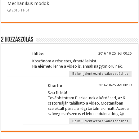
Mechanikus modok
2015-11-04
2 hozzászólás
ildiko
2016-10-25 -tól 00:25
Köszönöm a részletes, érhető leírást.
Ha elérhető lenne a videó is, annak nagyon örülnék.
Be kell jelentkezni a válaszadáshoz
Charlie
2016-10-25 -tól 08:39
Szia Ildikó!
Továbbítottam Blackie-nek a kérdésed, az ő
csatornáján található a videó. Mostanában
szelektált párat, a régi tartalmak miatt. Azért a
szöveges részen is el lehet indulni addig 😉
Be kell jelentkezni a válaszadáshoz