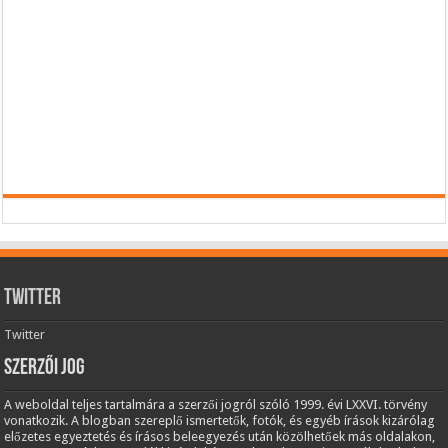
Twitter
Twitter
Szerzői jog
A weboldal teljes tartalmára a szerzői jogról szóló 1999. évi LXXVI. törvény
vonatkozik. A blogban szereplő ismertetők, fotók, és egyéb írások kizárólag
előzetes egyeztetés és írásos beleegyezés után közölhetőek más oldalakon,