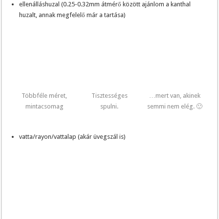
ellenálláshuzal (0.25-0.32mm átmérő között ajánlom a kanthal
huzalt, annak megfelelő már a tartása)
Többféle méret,
Tisztességes
…mert van, akinek
mintacsomag
spulni.
semmi nem elég. 🙂
vatta/rayon/vattalap (akár üvegszál is)