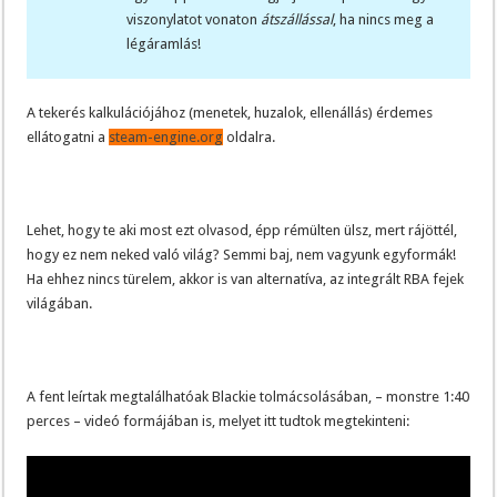
viszonylatot vonaton
átszállással
, ha nincs meg a
légáramlás!
A tekerés kalkulációjához (menetek, huzalok, ellenállás) érdemes
ellátogatni a
steam-engine.org
oldalra.
Lehet, hogy te aki most ezt olvasod, épp rémülten ülsz, mert rájöttél,
hogy ez nem neked való világ? Semmi baj, nem vagyunk egyformák!
Ha ehhez nincs türelem, akkor is van alternatíva, az integrált RBA fejek
világában.
A fent leírtak megtalálhatóak Blackie tolmácsolásában, – monstre 1:40
perces – videó formájában is, melyet itt tudtok megtekinteni: