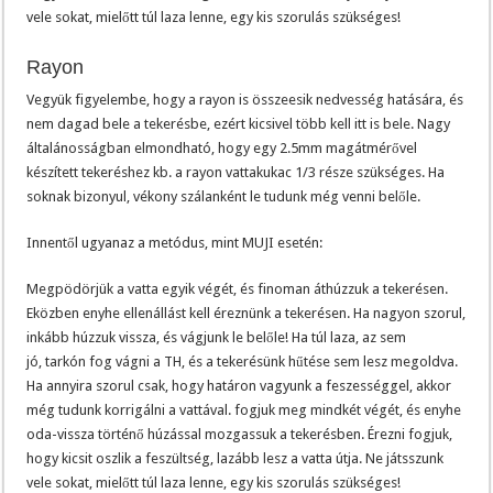
vele sokat, mielőtt túl laza lenne, egy kis szorulás szükséges!
Rayon
Vegyük figyelembe, hogy a rayon is összeesik nedvesség hatására, és
nem dagad bele a tekerésbe, ezért kicsivel több kell itt is bele. Nagy
általánosságban elmondható, hogy egy 2.5mm magátmérővel
készített tekeréshez kb. a rayon vattakukac 1/3 része szükséges. Ha
soknak bizonyul, vékony szálanként le tudunk még venni belőle.
Innentől ugyanaz a metódus, mint MUJI esetén:
Megpödörjük a vatta egyik végét, és finoman áthúzzuk a tekerésen.
Eközben enyhe ellenállást kell éreznünk a tekerésen. Ha nagyon szorul,
inkább húzzuk vissza, és vágjunk le belőle! Ha túl laza, az sem
jó, tarkón fog vágni a TH, és a tekerésünk hűtése sem lesz megoldva.
Ha annyira szorul csak, hogy határon vagyunk a feszességgel, akkor
még tudunk korrigálni a vattával. fogjuk meg mindkét végét, és enyhe
oda-vissza történő húzással mozgassuk a tekerésben. Érezni fogjuk,
hogy kicsit oszlik a feszültség, lazább lesz a vatta útja. Ne játsszunk
vele sokat, mielőtt túl laza lenne, egy kis szorulás szükséges!