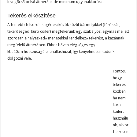
levegőcső belső átmérője, de minimum ugyanakkorára.
Tekerés elkészítése
A fentebb felsorolt segédeszközök közül bármelyikkel (fúrószár,
tekerősegéd, kuro coiler) megtekerünk egy szabályos, egymás mellett
szorosan elhelyezkedő menetekkel rendelkező tekerést, a kazánnak
megfelelő átmérőben. Ehhez bőven elégséges egy
kb. 20cm hosszúságú ellenálláshuzal, így kényelmesen tudunk
dolgozni vele.
Fontos,
hogy
tekerés
közben
ha nem
kuro
koilert
használu
nk, akkor
feszesen