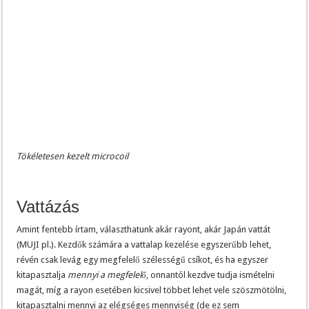
Tökéletesen kezelt microcoil
Vattázás
Amint fentebb írtam, választhatunk akár rayont, akár Japán vattát
(MUJI pl.). Kezdők számára a vattalap kezelése egyszerűbb lehet,
révén csak levág egy megfelelő szélességű csíkot, és ha egyszer
kitapasztalja
mennyi a megfelelő
, onnantól kezdve tudja ismételni
magát, míg a rayon esetében kicsivel többet lehet vele szöszmötölni,
kitapasztalni mennyi az elégséges mennyiség (de ez sem