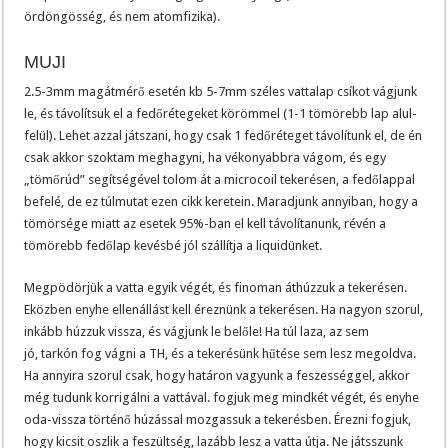
ördöngösség, és nem atomfizika).
MUJI
2.5-3mm magátmérő esetén kb 5-7mm széles vattalap csíkot vágjunk
le, és távolítsuk el a fedőrétegeket körömmel (1-1 tömörebb lap alul-
felül). Lehet azzal játszani, hogy csak 1 fedőréteget távolítunk el, de én
csak akkor szoktam meghagyni, ha vékonyabbra vágom, és egy
„tömőrúd” segítségével tolom át a microcoil tekerésen, a fedőlappal
befelé, de ez túlmutat ezen cikk keretein. Maradjunk annyiban, hogy a
tömörsége miatt az esetek 95%-ban el kell távolítanunk, révén a
tömörebb fedőlap kevésbé jól szállítja a liquidünket.
Megpödörjük a vatta egyik végét, és finoman áthúzzuk a tekerésen.
Eközben enyhe ellenállást kell éreznünk a tekerésen. Ha nagyon szorul,
inkább húzzuk vissza, és vágjunk le belőle! Ha túl laza, az sem
jó, tarkón fog vágni a TH, és a tekerésünk hűtése sem lesz megoldva.
Ha annyira szorul csak, hogy határon vagyunk a feszességgel, akkor
még tudunk korrigálni a vattával. fogjuk meg mindkét végét, és enyhe
oda-vissza történő húzással mozgassuk a tekerésben. Érezni fogjuk,
hogy kicsit oszlik a feszültség, lazább lesz a vatta útja. Ne játsszunk