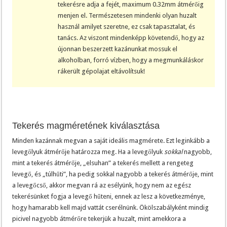
tekerésre adja a fejét, maximum 0.32mm átmérőig
menjen el. Természetesen mindenki olyan huzalt
használ amilyet szeretne, ez csak tapasztalat, és
tanács. Az viszont mindenképp követendő, hogy az
újonnan beszerzett kazánunkat mossuk el
alkoholban, forró vízben, hogy a megmunkáláskor
rákerült gépolajat eltávolítsuk!
Tekerés magméretének kiválasztása
Minden kazánnak megvan a saját ideális magmérete. Ezt leginkább a
levegőlyuk átmérője határozza meg. Ha a levegőlyuk
sokkal
nagyobb,
mint a tekerés átmérője, „elsuhan” a tekerés mellett a rengeteg
levegő, és „túlhűti”, ha pedig sokkal nagyobb a tekerés átmérője, mint
a levegőcső, akkor megvan rá az esélyünk, hogy nem az egész
tekerésünket fogja a levegő hűteni, ennek az lesz a következménye,
hogy hamarabb kell majd vattát cserélnünk. Ökölszabályként mindig
picivel nagyobb átmérőre tekerjük a huzalt, mint amekkora a