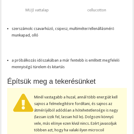
MUJI vattalap
cellucotton
szerszámok: csavarhúzó, csipesz, multiméter/ellenállásmérő
munkapad, olló
a próbálkozás időszakában a már fentebb is említett megfelelő
mennyiségű türelem és kitartás
Építsük meg a tekerésünket
Minél vastagabb a huzal, annál több energiát kell
sajnos a felmelegítésre fordítani, és sajnos az
átmérőjéből adódóan a hőtehetetlensége is nagy
(lassan izzik fel, lassan hűl le). Dolgozni könnyű
vele, más előnye ezen kívül nincs. Ezért javasoljuk
többen azt, hogy ha valaki ilyen microcoil