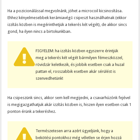
Ha a pozicionálással megvolnánk, jöhet a microcoil kicsinosítása.
Ehhez kényelmesebbek kerámiavégű csipeszt használhatnak (ekkor
izzítás közben is megérinthetjük a tekerés két végét), de akkor sincs
gond, ha ilyen nincs a birtokunkban.
FIGYELEM: ha izzítás közben egyszerre érintjük
meg a tekerés két végét bármilyen fémeszközzel,
rövidzár keletkezik, és jobbik esetben csak a huzal
pattan el, rosszabbik esetben akár sérülést is
szenvedhetünk!
Ha csipeszünk sincs, akkor sem kell megijedni, a csavarhúzónk fejével
is megigazgathatjuk akár izzítás közben is, hiszen ilyen esetben csak 1
ponton érünk a tekeréshez.
Természetesen arra azért ügyeljünk, hogy a
bekötési pontokhoz még véletlen se érjen hozzá