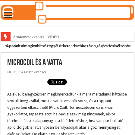
Ártalomcsökkentés - VIDEÓ
A podcast mindenki számára elérhető, de ehhez szükség van minél több olvasónk támogatására.
Legyél te is rendszeres támogatónk ide kattintva!
E-cigi használati szokások 2.0
Android Podcast alkalmazás letöltése
Microcoil és a vatta
Párásító podcast lejátszási lista
11,754 Megtekintések
Az előző bejegyzésben megismerkedtünk a mára méltatlanul háttérbe
szorult üvegszállal, most a vattát vesszük sorra, és a roppant
egyszerűen elkészíthető
M
icro
C
oilt. Természetesen ez is kíván
gyakorlatot, tapasztalatot, ha pedig ezek még nincsenek, akkor
türelmet, és sok alapanyagot a kísérletezéshez, hisz van pár buktatója,
apró dolgok is látványosan befolyásolják akár a gőz mennyiségét,
akár az ízeket! De előtte egy kis visszatekintés.