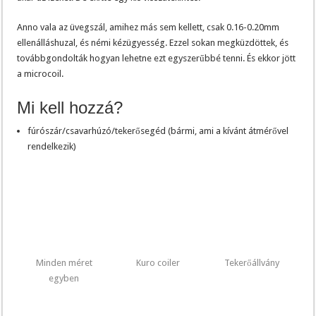
Anno vala az üvegszál, amihez más sem kellett, csak 0.16-0.20mm
ellenálláshuzal, és némi kézügyesség. Ezzel sokan megküzdöttek, és
továbbgondolták hogyan lehetne ezt egyszerűbbé tenni. És ekkor jött
a microcoil.
Mi kell hozzá?
fúrószár/csavarhúzó/tekerősegéd (bármi, ami a kívánt átmérővel
rendelkezik)
Minden méret
Kuro coiler
Tekerőállvány
egyben