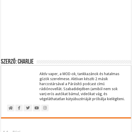
Szerző: Charlie
Aktív vaper, a MOD-ok, tankkazánok és hatalmas
gőzök szerelmese. Aktívan készíti 2 másik
harcostársával a Párásító podcast című
rádiónovellát. Szabadidejében (amiből nem sok
van) erős autókat bámul, videókat vág, és
végeláthatatlan kütyübuzériáját próbálja kielégíteni.