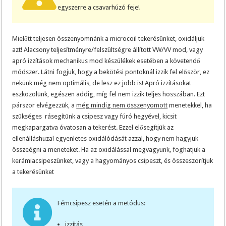
egyszerre a csavarhúzó feje!
Mielőtt teljesen összenyomnánk a microcoil tekerésünket, oxidáljuk
azt! Alacsony teljesítményre/felszültségre állított VW/VV mod, vagy
apró izzítások mechanikus mod készülékek esetében a követendő
módszer. Látni fogjuk, hogy a bekötési pontoknál izzik fel először, ez
nekünk még nem optimális, de lesz ez jobb is! Apró izzításokat
eszközölünk, egészen addig, míg fel nem izzik teljes hosszában. Ezt
párszor elvégezzük, a
még mindig nem összenyomott
menetekkel, ha
szükséges rásegítünk a csipesz vagy fúró hegyével, kicsit
megkapargatva óvatosan a tekerést. Ezzel elősegítjük az
ellenálláshuzal egyenletes oxidálódását azzal, hogy nem hagyjuk
összeégni a meneteket. Ha az oxidálással megvagyunk, foghatjuk a
kerámiacsipeszünket, vagy a hagyományos csipeszt, és összeszorítjuk
a tekerésünket
Fémcsipesz esetén a metódus:
izzítás