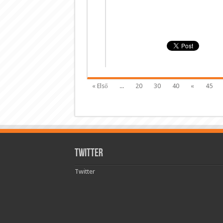
« Első
...
20
30
40
«
45
Twitter
Twitter