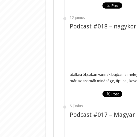
12 június
Podcast #018 – nagykor
átallásról,sokan vannak bajban a mel
már az aromák minősége, típusai, keve
5 június
Podcast #017 – Magyar 