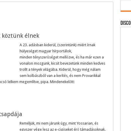
DISCO
k köztünk élnek
A 23. adásban kiderül, (szerintünk) miért írnak
hülyeséget magyar hírportálok,
minden tényszerűséget mellőzve, és ha már ezen a
vonalon mozgunk, kicsit bevezetünk minden kedves
trollt a tények világába. Kiderül, hogy még nálam
sem kolbászból van a kerítés, és nem Provarikkal
csó lelkem megemlítve, pipa. Mindenekelőtt:
csapdája
Reméljük, mi nem járunk úgy, mint Yossarian, és
egyszer vége lesz az e-cigiseket érő támadásoknak.