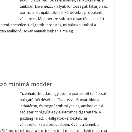
akkumulátor, klónok és eredetiek, varázskeverék a
tankban, kielemezzük a lyuk fontosságát, takarjon ez
bármit is, és újabb olvasói kérdésekre próbálunk
válaszolni. Meg persze sok-sok olyan téma, amiért
nteni lehetetlen. Hallgatók kérdezték, mi válaszoltunk rá a
azán átallásról,sokan vannak bajban a meleg …
aszó minimálmodder
Tizenhatodik adás, egy csomó jóárasított tanáccsal,
hallgatói kérdésekkel fűszerezve. Provari klón a
láthatáron, és megnézzük milyen az, amikor valaki
szó szerint rágyújt egy elektromos cigarettára. A
gázláng felett… Hallgatók kérdezték, mi
válaszoltunk rá a podcastben: Kíváncsi lennék a
ől ( micro coil, dual, agro, tiger stb…) most ismerkedem az rba