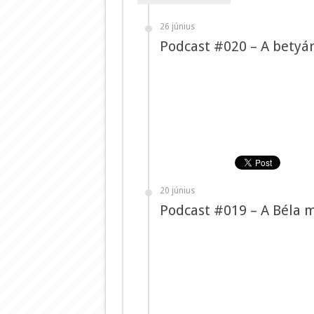
26 június
Podcast #020 – A betyár
20 június
Podcast #019 – A Béla 