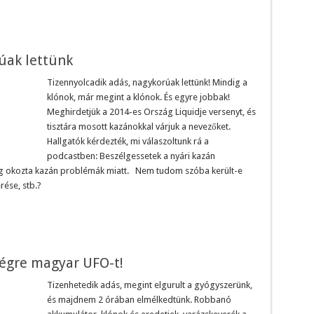
úak lettünk
Tizennyolcadik adás, nagykorúak lettünk! Mindig a
klónok, már megint a klónok. És egyre jobbak!
Meghirdetjük a 2014-es Ország Liquidje versenyt, és
tisztára mosott kazánokkal várjuk a nevezőket.
Hallgatók kérdezték, mi válaszoltunk rá a
podcastben: Beszélgessetek a nyári kazán
eg okozta kazán problémák miatt. Nem tudom szóba került-e
rése, stb.?
égre magyar UFO-t!
Tizenhetedik adás, megint elgurult a gyógyszerünk,
és majdnem 2 órában elmélkedtünk. Robbanó