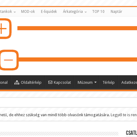
 tankok
MOD-ok
E-liquidek
Árkategória
TOP 10
Naptár
onal
Oldaltérkép
Kapcsolat
Múzeum
Térkép
Adatkeze
hető, de ehhez szükség van minél több olvasónk támogatására.
Legyél te is re
ltése
CSATL