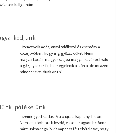
 szivesen hallgatnám …
agyarkodjunk
Tizenötödik adás, annyi találkozó és esemény a
közeljövőben, hogy alig győzzük őket! Némi
magyarkodás, magyar szájba magyar kazánból való
a gőz, ilyenkor fáj ha megjelenik a klónja, de mi azért
mindennek tudunk örülni!
lünk, pöfékelünk
Tizennegyedik adás, Mujo újra a kapitányi hídon.
Nem kell több profi kezdő, viszont nagyon bejönne
hármunknak egy jó kis vaper café! Feltételezve, hogy