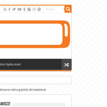
lési tájékoztató
ndszeres támogatónk ide kattintva!
AKOZZ!