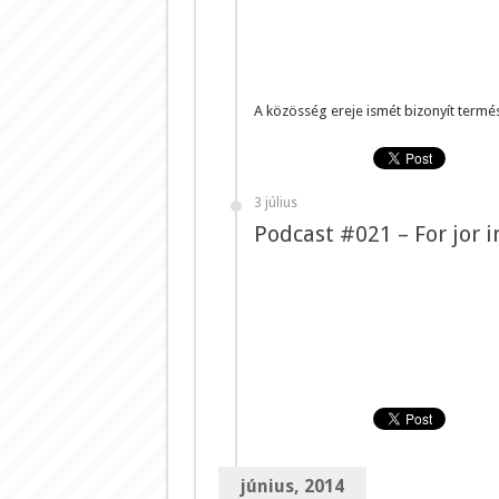
A közösség ereje ismét bizonyít termé
3 július
Podcast #021 – For jor 
június, 2014