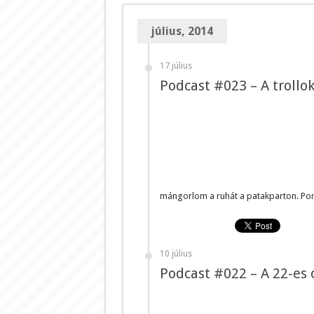
július, 2014
17 július
Podcast #023 – A trollo
mángorlom a ruhát a patakparton. Pon
10 július
Podcast #022 – A 22-es 