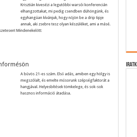
Krisztián kivesézi a legutóbbi warsói konferencián
elhangzottakat, mi pedig csendben dühöngünk, és
egyhangúan kívánjuk, hogy nőjön be a drip tipje
annak, aki zsebre tesz olyan készüléket, ami a másé.
szetesen! Mindenekelőtt:
informésön
IRATK
A bűvös 21-es szám. Első adás, amiben egy hölgy is
megszólalt, és emelte műsorunk szépségfaktorát a
hangjával. Helyesbítések tömkelege, és sok-sok
hasznos információ átadása.