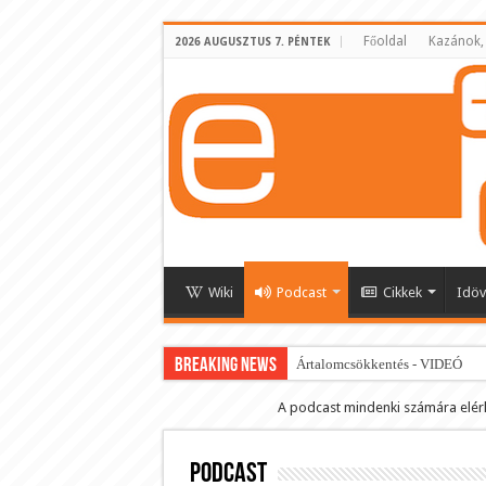
Főoldal
Kazánok,
2026 AUGUSZTUS 7. PÉNTEK
Wiki
Podcast
Cikkek
Idöv
BREAKING NEWS
Ártalomcsökkentés - VIDEÓ
E-cigi használati szokások 2.0
A podcast mindenki számára elér
Android Podcast alkalmazás letö
Podcast
Párásító podcast lejátszási lista