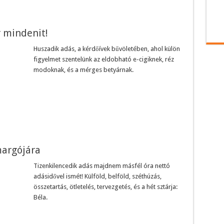
 mindenit!
Huszadik adás, a kérdőívek bűvöletében, ahol külön
figyelmet szentelünk az eldobható e-cigiknek, réz
modoknak, és a mérges betyárnak.
margójára
Tizenkilencedik adás majdnem másfél óra nettó
adásidővel ismét! Külföld, belföld, széthúzás,
összetartás, ötletelés, tervezgetés, és a hét sztárja:
Béla.