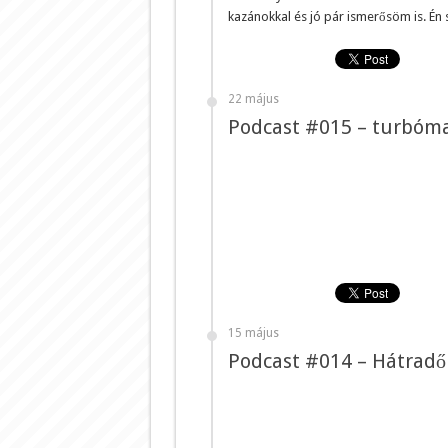
kazánokkal és jó pár ismerősöm is. Én
22 május
Podcast #015 – turbóm
15 május
Podcast #014 – Hátradő