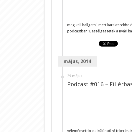
meg kell hallgatni, mert karakterekbe ö
podcastben: Beszélgessetek a nyári k
május, 2014
29 május
Podcast #016 – Fillérb
véleményetekre a különböző tekerésekr