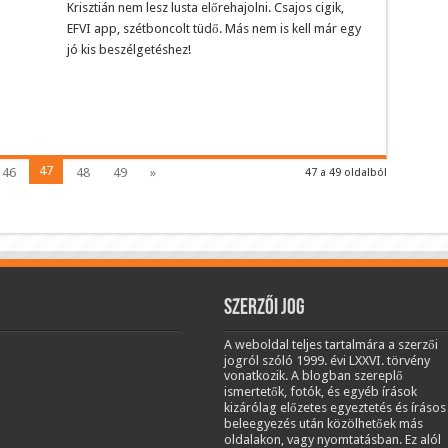
Krisztián nem lesz lusta előrehajolni. Csajos cigik,
EFVI app, szétboncolt tüdő. Más nem is kell már egy
jó kis beszélgetéshez!
47
46
48
49
»
47 a 49 oldalból
Szerzői jog
A weboldal teljes tartalmára a szerzői
jogról szóló 1999. évi LXXVI. törvény
vonatkozik. A blogban szereplő
ismertetők, fotók, és egyéb írások
kizárólag előzetes egyeztetés és írásos
beleegyezés után közölhetőek más
oldalakon, vagy nyomtatásban. Ez alól