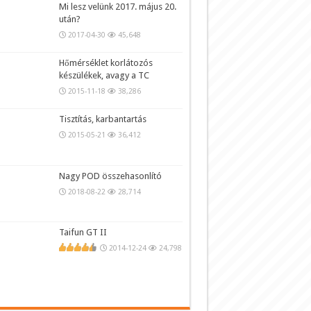
Mi lesz velünk 2017. május 20.
után?
2017-04-30
45,648
Hőmérséklet korlátozós
készülékek, avagy a TC
2015-11-18
38,286
Tisztítás, karbantartás
2015-05-21
36,412
Nagy POD összehasonlító
2018-08-22
28,714
Taifun GT II
2014-12-24
24,798