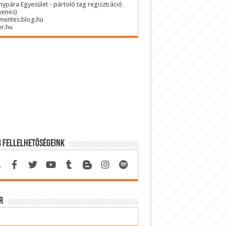
anypára Egyesület - pártoló tag regisztráció
yenes)
mentes.blog.hu
r.hu
 fellelhetőségeink
r