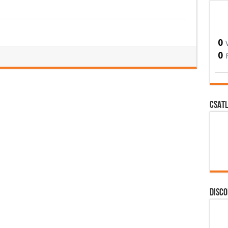
0
0
CSATL
DISCO