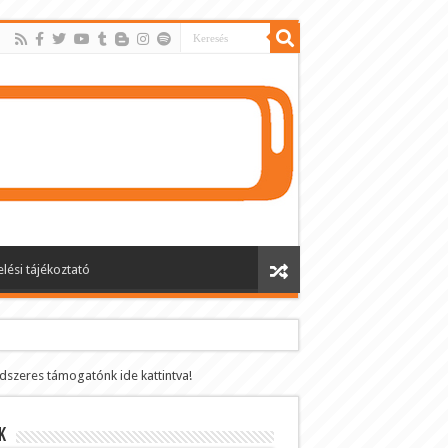
lési tájékoztató
ndszeres támogatónk ide kattintva!
k