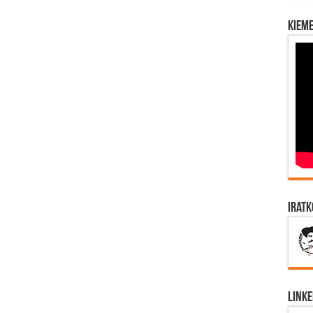
Kieme
Iratk
Linke