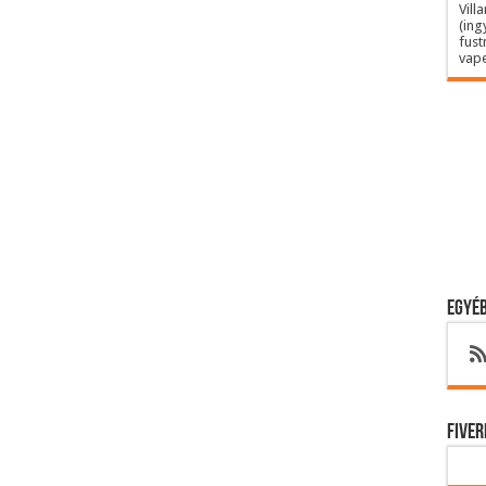
Vill
(ing
fust
vape
Egyéb
Fiver