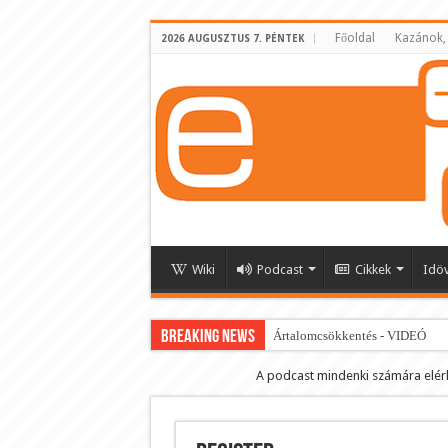
Főoldal
Kazánok,
2026 AUGUSZTUS 7. PÉNTEK
Wiki
Podcast
Cikkek
Idö
BREAKING NEWS
Ártalomcsökkentés - VIDEÓ
E-cigi használati szokások 2.0
A podcast mindenki számára elér
Android Podcast alkalmazás letö
Párásító podcast lejátszási lista