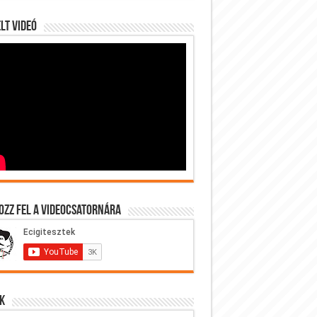
lt videó
ozz fel a videocsatornára
k