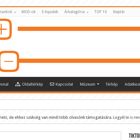
 tankok
MOD-ok
E-liquidek
Árkategória
TOP 10
Naptár
vonal
Oldaltérkép
Kapcsolat
Múzeum
Térkép
Adatkeze
hető, de ehhez szükség van minél több olvasónk támogatására.
Legyél te is re
ltése
Tikto