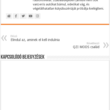
rádiónovellát. Szabadidejében (amiből nem sok
van) erős autókat bámul, videókat vág, és
végeláthatatlan kütyübuzériáját próbálja kielégíteni.
Előző
Elindul az, aminek el kell indulnia
Következő
QZI MODS család
Kapcsolódó bejegyzések