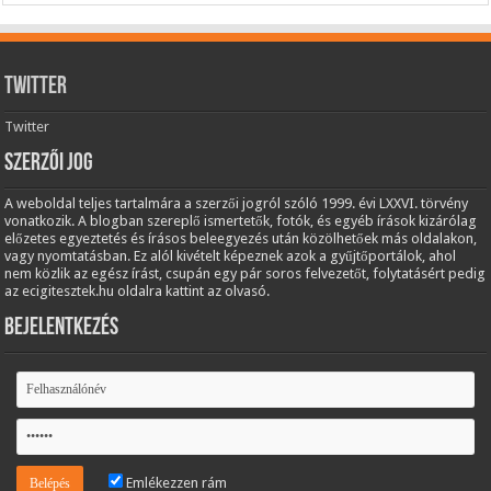
Twitter
Twitter
Szerzői jog
A weboldal teljes tartalmára a szerzői jogról szóló 1999. évi LXXVI. törvény
vonatkozik. A blogban szereplő ismertetők, fotók, és egyéb írások kizárólag
előzetes egyeztetés és írásos beleegyezés után közölhetőek más oldalakon,
vagy nyomtatásban. Ez alól kivételt képeznek azok a gyűjtőportálok, ahol
nem közlik az egész írást, csupán egy pár soros felvezetőt, folytatásért pedig
az ecigitesztek.hu oldalra kattint az olvasó.
Bejelentkezés
Emlékezzen rám