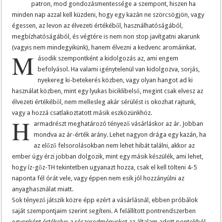
patron, mod gondozásmentessége a szempont, hiszen ha
minden nap azzal kell küzdeni, hogy egy kazán ne szörcsögjön, vagy
égessen, az levon az élvezeti értékéből, használhatóságából,
megbízhatóságából, és végtére is nem non stop javítgatni akarunk
(vagyis nem mindegyikünk), hanem élvezni a kedvenc aromáinkat.
M
ásodik szempontként a kidolgozás az, ami engem
befolyásol. Ha valami igénytelenül van kidolgozva, sorjás,
nyekereg ki-betekerés közben, vagy olyan hangot ad ki
használat közben, mint egy lyukas biciklibelső, megint csak elvesz az
élvezeti értékéből, nem mellesleg akár sérülést is okozhat rajtunk,
vagy a hozzá csatlakoztatott másik eszközünkhöz.
H
armadrészt meghatározó tényező vásárláskor az ár. Jobban
mondva az ár-érték arány. Lehet nagyon drága egy kazán, ha
az előző felsorolásokban nem lehet hibát találni, akkor az
ember úgy érzi jobban dolgozik, mint egy másik készülék, ami lehet,
hogy íz-gőz-TH tekintetben ugyanazt hozza, csak el kell tölteni 4-5
naponta fél órát vele, vagy éppen nem esik jól hozzányúlni az
anyaghasználat miatt.
Sok tényező játszik közre épp ezért a vásárlásnál, ebben próbálok
saját szempontjaim szerint segíteni. A felállított pontrendszerben
egyenként értékelve a részeredményeket az általam adott pontokból