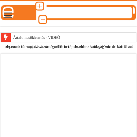
Ártalomcsökkentés - VIDEÓ
A podcast mindenki számára elérhető, de ehhez szükség van minél több olvasónk támogatására.
Legyél te is rendszeres támogatónk ide kattintva!
E-cigi használati szokások 2.0
Android Podcast alkalmazás letöltése
Párásító podcast lejátszási lista