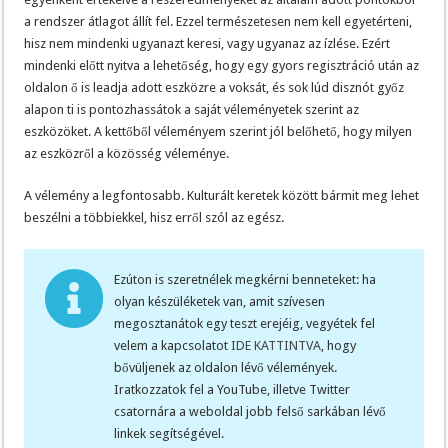
a rendszer átlagot állít fel. Ezzel természetesen nem kell egyetérteni,
hisz nem mindenki ugyanazt keresi, vagy ugyanaz az ízlése. Ezért
mindenki előtt nyitva a lehetőség, hogy egy gyors regisztráció után az
oldalon ő is leadja adott eszközre a voksát, és sok lúd disznót győz
alapon ti is pontozhassátok a saját véleményetek szerint az
eszközöket. A kettőből véleményem szerint jól belőhető, hogy milyen
az eszközről a közösség véleménye.
A vélemény a legfontosabb. Kulturált keretek között bármit meg lehet
beszélni a többiekkel, hisz erről szól az egész.
Ezúton is szeretnélek megkérni benneteket: ha
olyan készüléketek van, amit szívesen
megosztanátok egy teszt erejéig, vegyétek fel
velem a kapcsolatot
IDE KATTINTVA
, hogy
bővüljenek az oldalon lévő vélemények.
Iratkozzatok fel a YouTube, illetve Twitter
csatornára a weboldal jobb felső sarkában lévő
linkek segítségével.