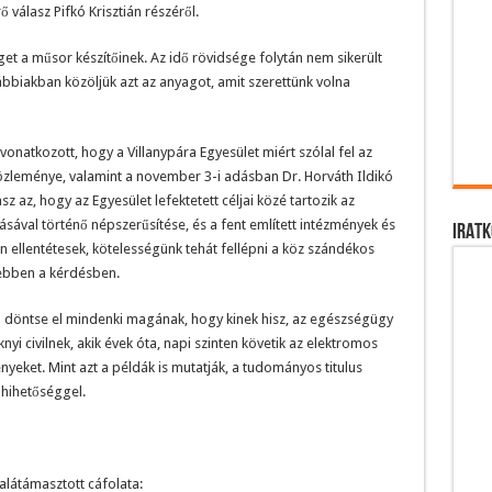
ő válasz Pifkó Krisztián részéről.
et a műsor készítőinek. Az idő rövidsége folytán nem sikerült
lábbiakban közöljük azt az anyagot, amit szerettünk volna
natkozott, hogy a Villanypára Egyesület miért szólal fel az
leménye, valamint a november 3-i adásban Dr. Horváth Ildikó
z az, hogy az Egyesület lefektetett céljai közé tartozik az
tásával történő népszerűsítése, és a fent említett intézmények és
IRATK
en ellentétesek, kötelességünk tehát fellépni a köz szándékos
 ebben a kérdésben.
n döntse el mindenki magának, hogy kinek hisz, az egészségügy
yi civilnek, akik évek óta, napi szinten követik az elektromos
yeket. Mint azt a példák is mutatják, a tudományos titulus
hihetőséggel.
alátámasztott cáfolata: