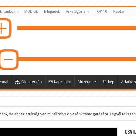
k, tankok
MOD-ok
E-liquidek
Árkategória
TOP 10
Naptár
vonal
Oldaltérkép
Kapcsolat
Múzeum
Térkép
Adatkeze
hető, de ehhez szükség van minél több olvasónk támogatására.
Legyél te is re
ltése
CSATL