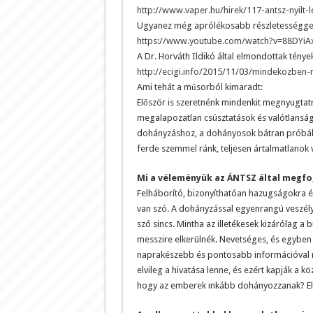
http://www.vaper.hu/hirek/117-antsz-nyilt-l
Ugyanez még aprólékosabb részletességgel
https://www.youtube.com/watch?v=88DYi
A Dr. Horváth Ildikó által elmondottak ténye
http://ecigi.info/2015/11/03/mindekozben
Ami tehát a műsorból kimaradt:
Először is szeretnénk mindenkit megnyugta
megalapozatlan csúsztatások és valótlanságok
dohányzáshoz, a dohányosok bátran próbálj
ferde szemmel ránk, teljesen ártalmatlanok 
Mi a véleményük az ÁNTSZ által megf
Felháborító, bizonyíthatóan hazugságokra é
van szó. A dohányzással egyenrangú veszélyne
szó sincs. Mintha az illetékesek kizárólag a 
messzire elkerülnék. Nevetséges, és egybe
naprakészebb és pontosabb információval re
elvileg a hivatása lenne, és ezért kapják a k
hogy az emberek inkább dohányozzanak? El