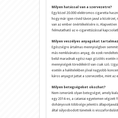
Milyen hatással van a szervezetre?
Egy közel 20.000 elektromos cigaretta haszná
hogy már igen rövid távon javul a közérzet, n
van az ember önértékelésére is. Alapvetőe
felmutatható az e-cigarettázással kapcsolat
Milyen veszélyes anyagokat tartalma
Egészségre ártalmas mennyiségben semmit
más nemkívánatos anyag, de ezek rendelteté
belül maradnak egész napi gőzölés esetén is
mennyiségek töredékéről van csak szó. Ugy
esetén a halételekben jóval nagyobb koncent
káros anyagot juttat a szervezetbe, mint az 
Milyen betegségeket okozhat?
Nem ismerünk olyan betegséget, amely kiala
egy 2014-es, a cataniai egyetemen végzett 
dohányosok többsége jelentős állapotjavulást
által súlyosbodott tüneteik is visszafordulás