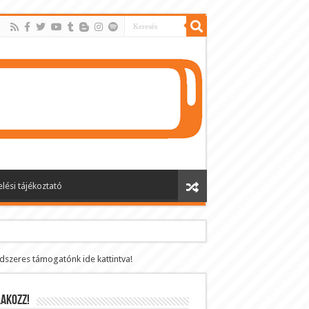
lési tájékoztató
ndszeres támogatónk ide kattintva!
AKOZZ!