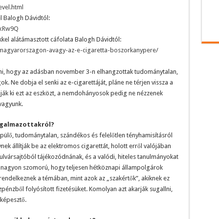
evel.html
 Balogh Dávidtól:
AxRw9Q
kkel alátámasztott cáfolata Balogh Dávidtól:
-magyarorszagon-avagy-az-e-cigaretta-boszorkanypere/
tni, hogy az adásban november 3-n elhangzottak tudománytalan,
. Ne dobja el senki az e-cigarettáját, pláne ne térjen vissza a
ák ki ezt az eszközt, a nemdohányosok pedig ne nézzenek
vagyunk.
ogalmazottakról?
pülő, tudománytalan, szándékos és felelőtlen tényhamisításról
k állítják be az elektromos cigarettát, holott erről valójában
bulvársajtóból tájékozódnának, és a valódi, hiteles tanulmányokat
n nagyon szomorú, hogy teljesen hétköznapi állampolgárok
ndelkeznek a témában, mint azok az „szakértők”, akiknek ez
özpénzből folyósított fizetésüket. Komolyan azt akarják sugallni,
képesztő.