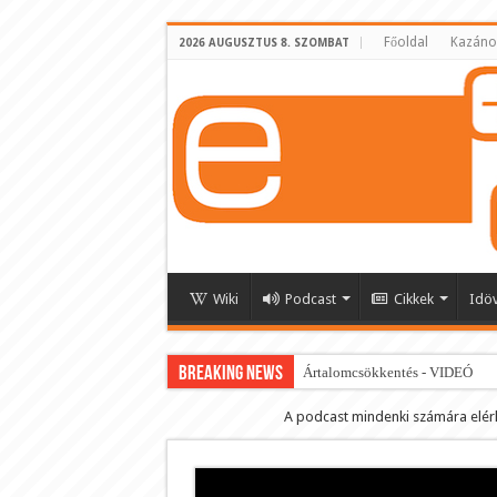
Főoldal
Kazáno
2026 AUGUSZTUS 8. SZOMBAT
Wiki
Podcast
Cikkek
Idö
BREAKING NEWS
Ártalomcsökkentés - VIDEÓ
E-cigi használati szokások 2.0
A podcast mindenki számára elér
Android Podcast alkalmazás letö
Párásító podcast lejátszási lista