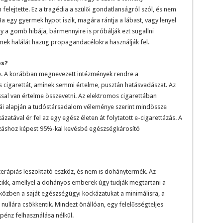
felejtette. Ez a tragédia a szülői gondatlanságról szól, és nem
Ha egy gyermek hypot iszik, magára rántja a lábast, vagy lenyel
 a gomb hibája, bármennyire is próbálják ezt sugallni
ek halálát hazug propagandacélokra használják fel.
os?
ze. A korábban megnevezett intézmények rendre a
cigarettát, aminek semmi értelme, pusztán hatásvadászat. Az
sal van értelme összevetni. Az elektromos cigarettában
tái alapján a tudóstársadalom véleménye szerint mindössze
ával ér fel az egy egész életen át folytatott e-cigarettázás. A
yzáshoz képest 95%-kal kevésbé egészségkárosító
terápiás leszoktató eszköz, és nem is dohánytermék. Az
cikk, amellyel a dohányos emberek úgy tudják megtartani a
közben a saját egészségügyi kockázatukat a minimálisra, a
ullára csökkentik. Mindezt önállóan, egy felelősségteljes
énz felhasználása nélkül.