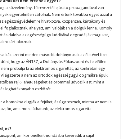
z amikkel nem értenek egyet?
óig a közvéleményt félrevezető lejárató propagandával van
nyek egyértelműen cáfolnak. Nem értünk továbbá egyet azzal a
 az egészségvédelemre hivatkozva, közpénzen, kártékony és
l foglalkoznak, ahelyett, ami valójában a dolguk lenne. Komoly
t és dalolva az egészségügy ludditáivá degradálják magukat,
lmi kárt okoznak.
sztikák szerint minden második dohányosnak az életével fizet
y dönt, hogy az ÁNTSZ, a Dohányzás Fókuszpont és felelőtlen
bb nem próbálja ki az elektromos cigarettát, az konkrétan egy
nti. Világszerte a nem az ortodox egészségügyi dogmákra épülő
ettában rejlő lehetőségeket és örömmel üdvözlik azt, mint a
és leghatékonyabb eszközét.
 a homokba dugják a fejüket, és úgy tesznek, mintha az nem is
 az jön, amit most láthatunk, az elektromos cigaretta
zőjét?
kuszpont, amikor önellentmondásba keveredik a saját