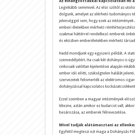
Az elhangzottakkal kapcsolatban mi a
Leginkább semmivel. Az első szótól az utols
dolgunk, amelyet az elérhető tudományos té
jelenséggel sem, hogy ezek az intézmények
emberi életekben mérhető rémhírterjesztésse
szakmai háttérrel rendelkező emberek önkén
és eközben emberéletekben mérhető társada
Hadd mondjunk egy egyszerű példát. A stati
szenvedélyéért. Ha csak két dohányos is úg
cinkosaik valótlan kijelentései alapján inká
ember idő előtti, szükségtelen halálát jele
szervezetek felismerték az elektromos cigar
dohányzással kapcsolatos kockázatcsökkent
Ezzel szemben a magyar intézmények először
létezne, aztán amikor ez kudarcot vall, akkor
besározása, az emberek félrevezetése.
Mivel tudják alátámasztani az ellenke
Egyfelől megteszi ezt maga a Dohányzás Fó