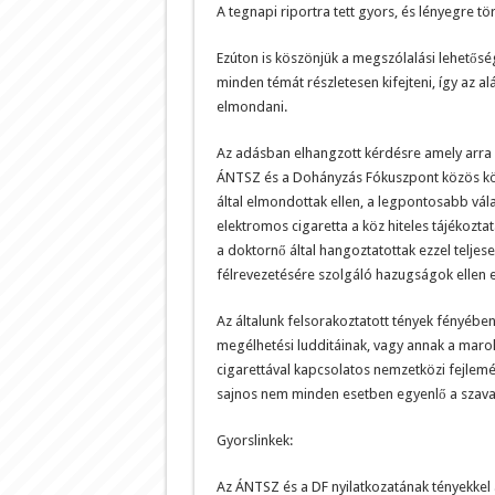
A tegnapi riportra tett gyors, és lényegre tör
Ezúton is köszönjük a megszólalási lehetőség
minden témát részletesen kifejteni, így az a
elmondani.
Az adásban elhangzott kérdésre amely arra vo
ÁNTSZ és a Dohányzás Fókuszpont közös köz
által elmondottak ellen, a legpontosabb válas
elektromos cigaretta a köz hiteles tájékozta
a doktornő által hangoztatottak ezzel teljes
félrevezetésére szolgáló hazugságok ellen
Az általunk felsorakoztatott tények fényébe
megélhetési ludditáinak, vagy annak a marokn
cigarettával kapcsolatos nemzetközi fejlemén
sajnos nem minden esetben egyenlő a szava
Gyorslinkek:
Az ÁNTSZ és a DF nyilatkozatának tényekkel 