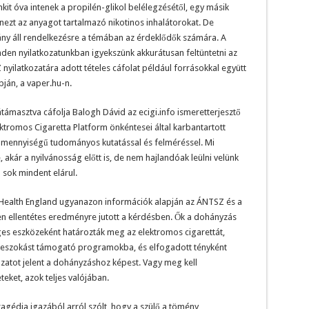
kit óva intenek a propilén-glikol belélegzésétől, egy másik
ezt az anyagot tartalmazó nikotinos inhalátorokat. De
ány áll rendelkezésre a témában az érdeklődők számára. A
den nyilatkozatunkban igyekszünk akkurátusan feltüntetni az
 nyilatkozatára adott tételes cáfolat például forrásokkal együtt
pján, a vaper.hu-n.
támasztva cáfolja Balogh Dávid az ecigi.info ismeretterjesztő
tromos Cigaretta Platform önkéntesei által karbantartott
tő mennyiségű tudományos kutatással és felméréssel. Mi
akár a nyilvánosság előtt is, de nem hajlandóak leülni velünk
sok mindent elárul.
c Health England ugyanazon információk alapján az ÁNTSZ és a
en ellentétes eredményre jutott a kérdésben. Ők a dohányzás
es eszközeként határozták meg az elektromos cigarettát,
 leszokást támogató programokba, és elfogadott tényként
zatot jelent a dohányzáshoz képest. Vagy meg kell
eteket, azok teljes valójában.
ragédia igazából arról szólt, hogy a szülő a tömény