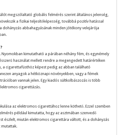
lót megszólaltató globális felmérés szerint általános jelenség,
övekszik a fizikai teljesítőképesség, továbbá pozitív hatással
n a dohányzás abbahagyásának minden jótékony velejárója
ban.
z?
. Nyomokban kimutatható a párában néhány fém, és egynémely
sszerű használat mellett rendre a megengedett határértéken
, a cigarettafüsthöz képest pedig az abban található
anezen anyagok a hétköznapi növényekben, vagy a fémek
rációban vannak jelen. Egy kiadós sültkolbászozás is több
elektromos cigarettázás.
kulása az elektromos cigarettához lenne köthető. Ezzel szemben
felmérés például kimutatta, hogy az asztmában szenvedő
 észlelt, miután elektromos cigarettára váltott, és a dohányzás
t mutattak.