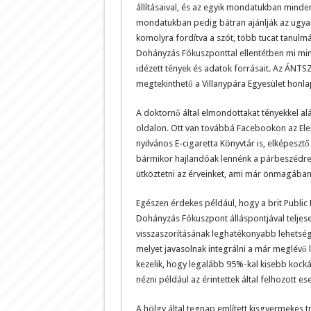
állításaival, és az egyik mondatukban minden
mondatukban pedig bátran ajánlják az ugyan
komolyra fordítva a szót, több tucat tanulm
Dohányzás Fókuszponttal ellentétben mi min
idézett tények és adatok forrásait. Az ÁNTSZ
megtekinthető a Villanypára Egyesület honla
A doktornő által elmondottakat tényekkel alá
oldalon. Ott van továbbá Facebookon az Elek
nyilvános E-cigaretta Könyvtár is, elképesz
bármikor hajlandóak lennénk a párbeszédre, 
ütköztetni az érveinket, ami már önmagában 
Egészen érdekes például, hogy a brit Publi
Dohányzás Fókuszpont álláspontjával teljes
visszaszorításának leghatékonyabb lehetség
melyet javasolnak integrálni a már meglévő
kezelik, hogy legalább 95%-kal kisebb kocká
nézni például az érintettek által felhozott es
A hölgy által tegnap említett kisgyermekes t