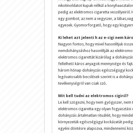
nikotinoldatot kupak nélkül a konyhaasztalon 
pedig az elektromos cigaretta veszélyeiről. 
egy gombot, az nem a vegyszer, a lábas,vagy
egyesek. Gyomorforgató, hogy egy kisgyerm
Ki lehet azt jelenti h az e-cigi nem kár
Nagyon fontos, hogy mivel hasonlítjuk öss
nemdohányzáshoz hasonlítják az elektromos 
elektromos cigarettát kizárólag a dohányzás
fellelhető káros anyagok mennyisége és faj
három hónap dohányzás egészségügyi kockázat
legóvatosabb becslések szerint is a dohán
tevékenységről van csak szó.
Mit kell tudni az elektromos cigiről?
Le kell szögezni, hogy nem gyógyszer, nem 
elektromos cigaretta egy olyan fogyasztási 
dohányzás ártalmatlan rituáléit, hogy minde
környezetük egészségügyi kockázatát pedig n
egyéni döntésre alapozva, mindennemű közp