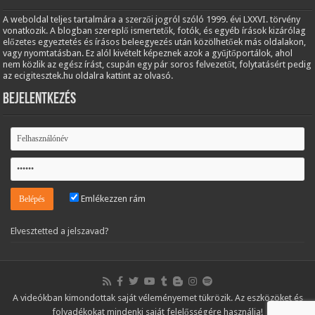
A weboldal teljes tartalmára a szerzői jogról szóló 1999. évi LXXVI. törvény
vonatkozik. A blogban szereplő ismertetők, fotók, és egyéb írások kizárólag
előzetes egyeztetés és írásos beleegyezés után közölhetőek más oldalakon,
vagy nyomtatásban. Ez alól kivételt képeznek azok a gyűjtőportálok, ahol
nem közlik az egész írást, csupán egy pár soros felvezetőt, folytatásért pedig
az ecigitesztek.hu oldalra kattint az olvasó.
Bejelentkezés
Emlékezzen rám
Elvesztetted a jelszavad?
A videókban kimondottak saját véleményemet tükrözik. Az eszközöket és
folyadékokat mindenki saját felelősségére használja!