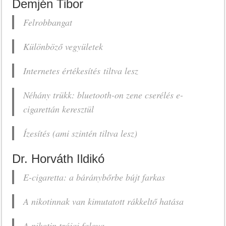
Demjén Tibor
Felrobbangat
Különböző vegyületek
Internetes értékesítés
tiltva lesz
Néhány trükk: bluetooth-on zene cserélés e-
cigarettán keresztül
Ízesítés (ami szintén tiltva lesz)
Dr. Horváth Ildikó
E-cigaretta: a báránybőrbe bújt farkas
A nikotinnak van kimutatott rákkeltő hatása
A nikotin trójai falova