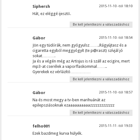
Siphersh
2015-11-10 -tól 18:10
Hát, ez eléggé ijesztő.
Be kell jelentkezni a válaszadáshoz
Gábor
2015-11-10 -tól 18:54
Jön egy tüdőrák, nem gyógyulsz……..Rágyújtasz és a
cigaretta egyből meggyógyít (te p@raszt) szívjál jó
sokat……….
Ja és a végén még az Artisjus is rá száll az ecigire, mert
mp3-at cserélek a vaporflaskommal……..
Gyerekek ez vérlázító……………
Be kell jelentkezni a válaszadáshoz
Gábor
2015-11-10 -tól 18:57
Na és most megy a tv-ben marihuánát az
epilepsziásoknak ezaaaaaaaaaazzzzzzzzzzzzz
Be kell jelentkezni a válaszadáshoz
felho001
2015-11-11 -tól 19:33
Ezek bazdmeg kurva hülyék.