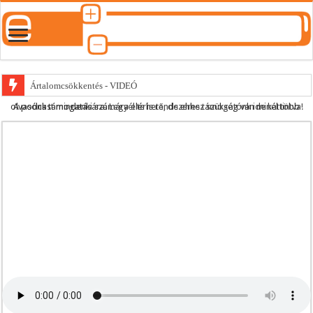
Ártalomcsökkentés - VIDEÓ
A podcast mindenki számára elérhető, de ehhez szükség van minél több olvasónk támogatására.
Legyél te is rendszeres támogatónk ide kattintva!
E-cigi használati szokások 2.0
Android Podcast alkalmazás letöltése
Párásító podcast lejátszási lista