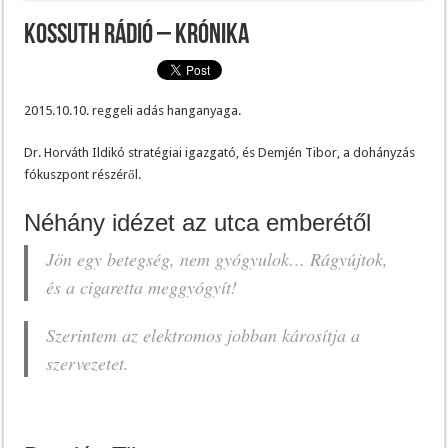
Kossuth rádió – Krónika
2015.10.10. reggeli adás hanganyaga.
Dr. Horváth Ildikó stratégiai igazgató, és Demjén Tibor, a dohányzás
fókuszpont részéről.
Néhány idézet az utca emberétől
Jön egy betegség, nem gyógyulok… Rágyújtok,
és a cigaretta meggyógyít!
Szerintem az elektromos jobban károsítja a
szervezetet.