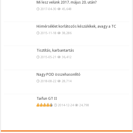
Mi lesz velünk 2017. május 20. után?
2017-04-30
45,648
Hőmérséklet korlátozós készülékek, avagy a TC
2015-11-18
38,286
Tisztítás, karbantartás
2015-05-21
36,412
Nagy POD összehasonlító
2018-08-22
28,714
Taifun GT II
2014-12-24
24,798