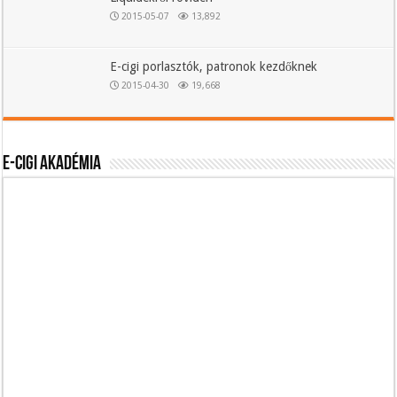
2015-05-07
13,892
E-cigi porlasztók, patronok kezdőknek
2015-04-30
19,668
E-cigi akadémia