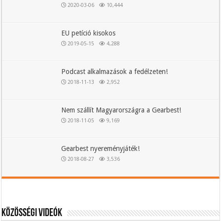
2020-03-06
10,444
EU petíció kisokos
2019-05-15
4,288
Podcast alkalmazások a fedélzeten!
2018-11-13
2,952
Nem szállít Magyarországra a Gearbest!
2018-11-05
9,169
Gearbest nyereményjáték!
2018-08-27
3,536
Közösségi videók