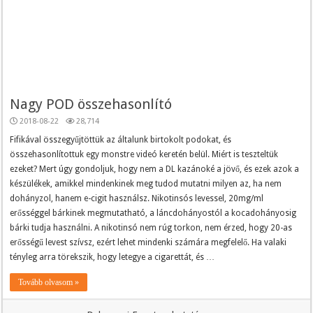
Nagy POD összehasonlító
2018-08-22
28,714
Fifikával összegyűjtöttük az általunk birtokolt podokat, és
összehasonlítottuk egy monstre videó keretén belül. Miért is teszteltük
ezeket? Mert úgy gondoljuk, hogy nem a DL kazánoké a jövő, és ezek azok a
készülékek, amikkel mindenkinek meg tudod mutatni milyen az, ha nem
dohányzol, hanem e-cigit használsz. Nikotinsós levessel, 20mg/ml
erősséggel bárkinek megmutatható, a láncdohányostól a kocadohányosig
bárki tudja használni. A nikotinsó nem rúg torkon, nem érzed, hogy 20-as
erősségű levest szívsz, ezért lehet mindenki számára megfelelő. Ha valaki
tényleg arra törekszik, hogy letegye a cigarettát, és …
Tovább olvasom »