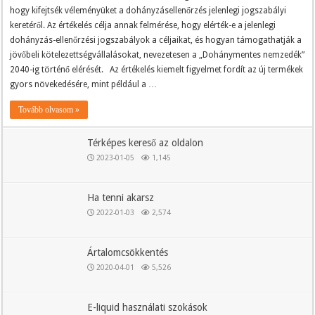
hogy kifejtsék véleményüket a dohányzásellenőrzés jelenlegi jogszabályi
keretéről. Az értékelés célja annak felmérése, hogy elérték-e a jelenlegi
dohányzás-ellenőrzési jogszabályok a céljaikat, és hogyan támogathatják a
jövőbeli kötelezettségvállalásokat, nevezetesen a „Dohánymentes nemzedék”
2040-ig történő elérését. Az értékelés kiemelt figyelmet fordít az új termékek
gyors növekedésére, mint például a …
Tovább olvasom »
Térképes kereső az oldalon
2023-01-05
1,145
Ha tenni akarsz
2022-01-03
2,574
Ártalomcsökkentés
2020-04-01
5,526
E-liquid használati szokások