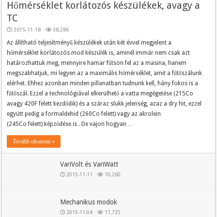
Hőmérséklet korlátozós készülékek, avagy a
TC
2015-11-18
38,286
Az állítható teljesítményű készülékek után két évvel megjelent a
hőmérséklet korlátozós mod készülék is, aminél immár nem csak azt
határozhattuk meg, mennyire hamar fűtsön fel az a masina, hanem
megszabhatjuk, mi legyen az a maximális hőmérséklet, amit a fűtőszálunk
elérhet. Ehhez azonban minden pillanatban tudnunk kell, hány fokos is a
fűtőszál. Ezzel a technológiával elkerülhető a vatta megégetése (215Co
avagy 420F felett kezdődik) és a száraz slukk jelenség, azaz a dry hit, ezzel
együtt pedig a formaldehid (260Co felett) vagy az akrolein
(245Co felett) képződése is . De vajon hogyan …
Tovább olvasom »
VariVolt és VariWatt
2015-11-11
10,260
Mechanikus modok
2015-11-04
17,725