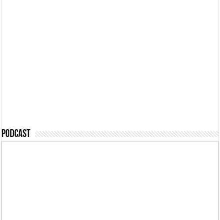
Podcast #494 – Az
eddigi legdurvább
Podcast #489 –
eset, letartóztatás!
Pénzért feljelentve
Podcast #488 –
Podcast #487 – Mi
Passzív félelem
megmondtuk
Podcast