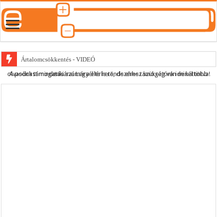
Ártalomcsökkentés - VIDEÓ
A podcast mindenki számára elérhető, de ehhez szükség van minél több olvasónk támogatására.
Legyél te is rendszeres támogatónk ide kattintva!
E-cigi használati szokások 2.0
Android Podcast alkalmazás letöltése
Párásító podcast lejátszási lista
Podcast #495 – Amikor az orvos szakért