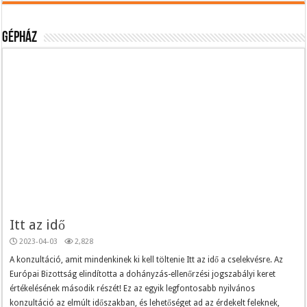
Gépház
Itt az idő
2023-04-03
2,828
A konzultáció, amit mindenkinek ki kell töltenie Itt az idő a cselekvésre. Az
Európai Bizottság elindította a dohányzás-ellenőrzési jogszabályi keret
értékelésének második részét! Ez az egyik legfontosabb nyilvános
konzultáció az elmúlt időszakban, és lehetőséget ad az érdekelt feleknek,