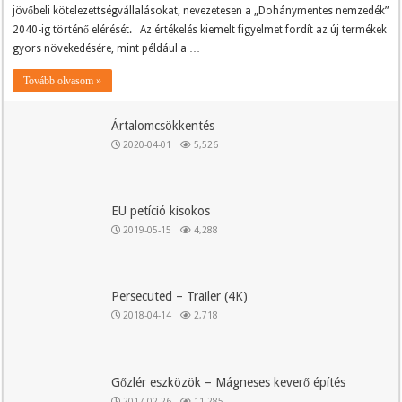
jövőbeli kötelezettségvállalásokat, nevezetesen a „Dohánymentes nemzedék”
2040-ig történő elérését. Az értékelés kiemelt figyelmet fordít az új termékek
gyors növekedésére, mint például a …
Tovább olvasom »
Ártalomcsökkentés
2020-04-01
5,526
EU petíció kisokos
2019-05-15
4,288
Persecuted – Trailer (4K)
2018-04-14
2,718
Gőzlér eszközök – Mágneses keverő építés
2017-02-26
11,285