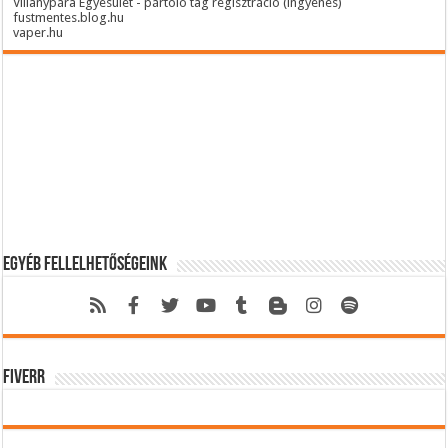
Villanypára Egyesület - pártoló tag regisztráció (ingyenes)
fustmentes.blog.hu
vaper.hu
Egyéb fellelhetőségeink
Fiverr