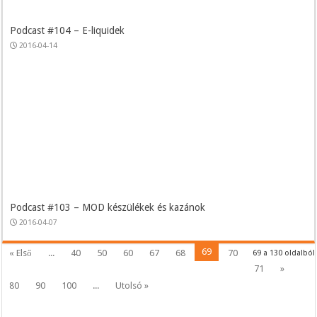
Podcast #104 – E-liquidek
2016-04-14
Podcast #103 – MOD készülékek és kazánok
2016-04-07
69
« Első
...
40
50
60
67
68
70
69 a 130 oldalból
71
»
80
90
100
...
Utolsó »