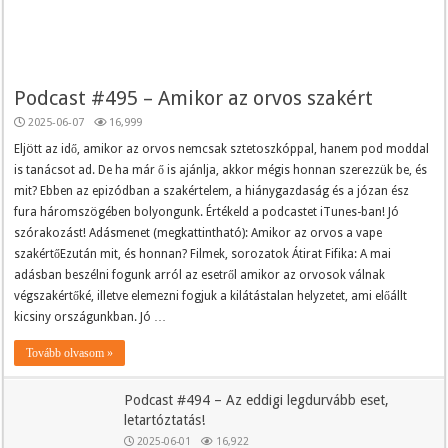
Podcast #495 – Amikor az orvos szakért
2025-06-07
16,999
Eljött az idő, amikor az orvos nemcsak sztetoszkóppal, hanem pod moddal
is tanácsot ad. De ha már ő is ajánlja, akkor mégis honnan szerezzük be, és
mit? Ebben az epizódban a szakértelem, a hiánygazdaság és a józan ész
fura háromszögében bolyongunk. Értékeld a podcastet iTunes-ban! Jó
szórakozást! Adásmenet (megkattintható): Amikor az orvos a vape
szakértőEzután mit, és honnan? Filmek, sorozatok Átirat Fifika: A mai
adásban beszélni fogunk arról az esetről amikor az orvosok válnak
végszakértőké, illetve elemezni fogjuk a kilátástalan helyzetet, ami előállt
kicsiny országunkban. Jó …
Tovább olvasom »
Podcast #494 – Az eddigi legdurvább eset,
letartóztatás!
2025-06-01
16,922