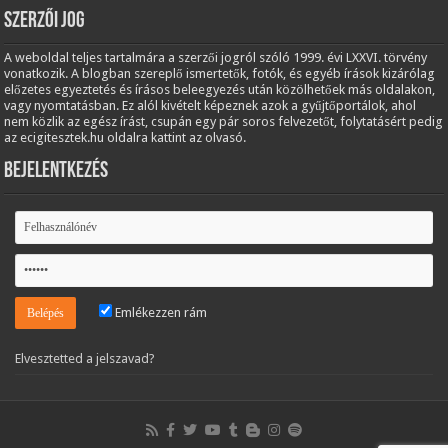
Szerzői jog
A weboldal teljes tartalmára a szerzői jogról szóló 1999. évi LXXVI. törvény
vonatkozik. A blogban szereplő ismertetők, fotók, és egyéb írások kizárólag
előzetes egyeztetés és írásos beleegyezés után közölhetőek más oldalakon,
vagy nyomtatásban. Ez alól kivételt képeznek azok a gyűjtőportálok, ahol
nem közlik az egész írást, csupán egy pár soros felvezetőt, folytatásért pedig
az ecigitesztek.hu oldalra kattint az olvasó.
Bejelentkezés
Emlékezzen rám
Elvesztetted a jelszavad?