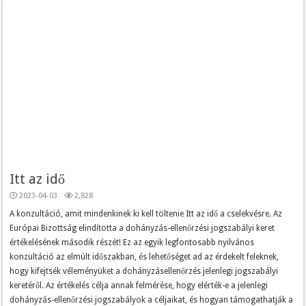
Itt az idő
2023-04-03
2,828
A konzultáció, amit mindenkinek ki kell töltenie Itt az idő a cselekvésre. Az
Európai Bizottság elindította a dohányzás-ellenőrzési jogszabályi keret
értékelésének második részét! Ez az egyik legfontosabb nyilvános
konzultáció az elmúlt időszakban, és lehetőséget ad az érdekelt feleknek,
hogy kifejtsék véleményüket a dohányzásellenőrzés jelenlegi jogszabályi
keretéről. Az értékelés célja annak felmérése, hogy elérték-e a jelenlegi
dohányzás-ellenőrzési jogszabályok a céljaikat, és hogyan támogathatják a