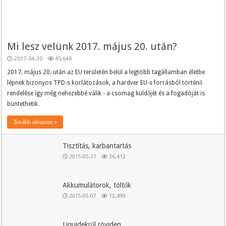
Mi lesz velünk 2017. május 20. után?
2017-04-30
45,648
2017. május 20. után az EU területén belül a legtöbb tagállamban életbe
lépnek bizonyos TPD-s korlátozások, a hardver EU-s forrásból történő
rendelése így még nehezebbé válik - a csomag küldőjét és a fogadóját is
büntethetik.
Tovább olvasom »
Tisztítás, karbantartás
2015-05-21
36,412
Akkumulátorok, töltők
2015-05-07
12,499
Liquidekről röviden